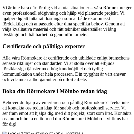
Vi är inte bara där för dig vid akuta situationer – våra Rörmokare ger
även professionell rådgivning och hjälp vid planerade projekt. Vi
hjälper dig att hitta rätt lösningar som är både ekonomiskt
fördelaktiga och anpassade efter dina specifika behov. Genom att
välja kvalitativa material och rätt tekniker säkerställer vi lång
livslängd och hållbarhet på genomfört arbete.
Certifierade och pålitliga experter
Alla våra Rörmokare är certifierade och utbildade enligt branschens
senaste riktlinjer och standarder. Vi är stolta över att erbjuda
förstklassiga tjänster med hög kundnöjdhet och tydlig
kommunikation under hela processen. Din trygghet är vårt ansvar,
och vi lämnar alltid garantier på utfört arbete.
Boka din Rörmokare i Mölnbo redan idag
Behöver du hjälp av en erfaren och pålitlig Rörmokare? Tveka inte
att kontakta oss redan idag för snabb och professionell service. Vi
ser fram emot att hjälpa dig med ditt projekt, stort som litet. Kontakta
oss nu och boka en tid med din Rörmokare i Mölnbo – vi finns här
för dig!