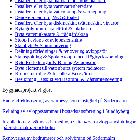
Installera eller byta blandare och köksblandare
Installera eller byta varmvattenberedare
Installera eller byta vattenpump & värmepump
Renovera badrum, WC & toalett
Installera eller byta diskmaskin, tvättmaskin, vitvaror
Byta golvbrunn, toalettstol & takdusch
Byta vattenutkastare & trädgårdskran
Stopp i avlopp & avloppsrensning
Stambyte & Stamrenovering
Relining rörledningar & renovering avloppsrör
Stamspolning & Spola Avlopp med Högtrycksspolning
Byte Rörledningar & Bilning Avloppsrör
Byta element till vattenburet system radiatorer
Brunnsborrning & Installera Bergvärme
Besiktning Tätskikt vid Badrum- & Våtrumrenovering
Byggnadsprojekt vi gjort
Energieffektivisering av värmesystem i fastighet på Södermalm
Relining av avloppsstammar i bostadsrättsförening i Sundbyberg
Installation av tvättmaskin med nya vatten- och avloppsanslutningar
på Södermalm, Stockholm
Renovering av badrumsrör och golvbrunn på Södermalm