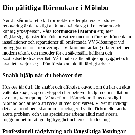
Din pålitliga Rörmokare i Mölnbo
När du står inför ett akut rörproblem eller planerar en större
renovering är det viktigt att kunna vända sig till en erfaren och
kunnig yrkesperson. Våra
Rörmokare i Mölnbo
erbjuder
högklassiga tjänster för både privatpersoner och företag, från enklare
installationer och reparationer till omfattande VVS-lösningar vid
nybyggnation och renoveringar. Vi kombinerar lång erfarenhet med
modern teknik och metoder för att säkerställa hållbara och
kostnadseffektiva resultat. Vårt mål är alltid att ge dig trygghet och
kvalitet i varje steg – från första kontakt till färdigt arbete.
Snabb hjälp när du behöver det
Hos oss får du hjälp snabbt och effektivt, oavsett om du har ett akut
vattenläckage, stopp i avloppet eller behöver hjälp med installation
av en ny värmepump. Våra erfarna Rörmokare finns nära dig i
Mölnbo och är redo att rycka ut med kort varsel. Vi vet hur viktigt
det är att minimera skador och obehag vid vattenläckor eller andra
akuta problem, och våra specialister arbetar alltid med största
noggrannhet för att ge dig trygghet och en snabb lösning.
Professionell rådgivning och långsiktiga lösningar