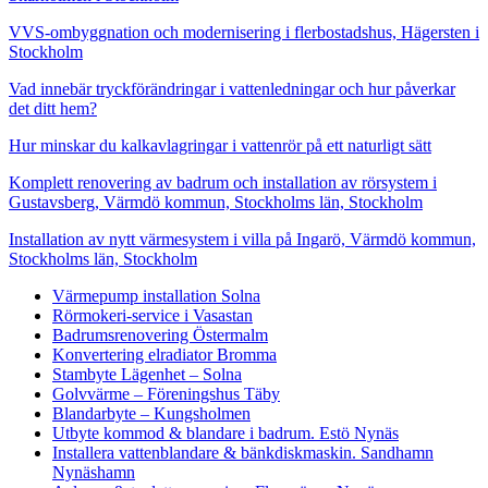
VVS-ombyggnation och modernisering i flerbostadshus, Hägersten i
Stockholm
Vad innebär tryckförändringar i vattenledningar och hur påverkar
det ditt hem?
Hur minskar du kalkavlagringar i vattenrör på ett naturligt sätt
Komplett renovering av badrum och installation av rörsystem i
Gustavsberg, Värmdö kommun, Stockholms län, Stockholm
Installation av nytt värmesystem i villa på Ingarö, Värmdö kommun,
Stockholms län, Stockholm
Värmepump installation Solna
Rörmokeri-service i Vasastan
Badrumsrenovering Östermalm
Konvertering elradiator Bromma
Stambyte Lägenhet – Solna
Golvvärme – Föreningshus Täby
Blandarbyte – Kungsholmen
Utbyte kommod & blandare i badrum. Estö Nynäs
Installera vattenblandare & bänkdiskmaskin. Sandhamn
Nynäshamn