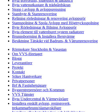
Byta golvbrunn, toalettstol & takdusch
Byta vattenutkastare & trädgårdskran
Stopp i avlopp & avloppsrensning
Stambyte & Stamrenovering
Relining rörledningar & renovering avloppsrör
Stamspolning & Spola Avlopp med Högtrycksspolning
Byte Rörledningar & Bilning Avloppsrör
Byta element till vattenburet system radiatorer
Brunnsborrning & Installera Bergvärme
Besiktning Tätskikt vid Badrum- & Våtrumrenovering
Rörmokare Stockholm & Vasastan
Om VVS-företaget
Blogg
Leverantörer
Projekt
Kontakt
Söker Hantverkare
Privatpersoner
Brf & Fastighetsägare
Byggentreprenörer och Kommun
VVS Tjänster
Byta Undercentral & Värmeväxlare
Installera enskilt avlopp, reningsverk,
trekammarbrunn/slamavskiljare