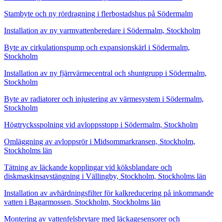
Stambyte och ny rördragning i flerbostadshus på Södermalm
Installation av ny varmvattenberedare i Södermalm, Stockholm
Byte av cirkulationspump och expansionskärl i Södermalm,
Stockholm
Installation av ny fjärrvärmecentral och shuntgrupp i Södermalm,
Stockholm
Byte av radiatorer och injustering av värmesystem i Södermalm,
Stockholm
Högtrycksspolning vid avloppsstopp i Södermalm, Stockholm
Omläggning av avloppsrör i Midsommarkransen, Stockholm,
Stockholms län
Tätning av läckande kopplingar vid köksblandare och
diskmaskinsavstängning i Vällingby, Stockholm, Stockholms län
Installation av avhärdningsfilter för kalkreducering på inkommande
vatten i Bagarmossen, Stockholm, Stockholms län
Montering av vattenfelsbrytare med läckagesensorer och