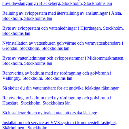
huvudavstängning i Blackeberg, Stockholm, Stockholms län
Relining av avloppsstam med återställning av anslutningar i Årsta,
Stockholm, Stockholms län
Byte av avloppsstam och vattenledningar i Hjorthagen, Stockholm,
Stockholms län
Nyinstallation av vattenburen golvvärme och varmvattenberedare i
Gröndal, Stockholm, Stockholms län
Byte av vattenledningar och avloppsstammar i Midsommarkransen,
Stockholm, Stockholms län
Renovering av badrum med ny rördragning och golvbrunn i
Vällingby, Stockholm, Stockholms län
Så sköter du din vattenmätare för att undvika felaktiga räkningar
Renovering av badrum med ny rördragning och golvbrunn i
Hagsätra, Stockholm, Stockholms län
Så installerar du en ny toalett utan att orsaka läckage
Installation och service av VVS-system i kommersiell fastighet,
Skärholmen i Stockholm