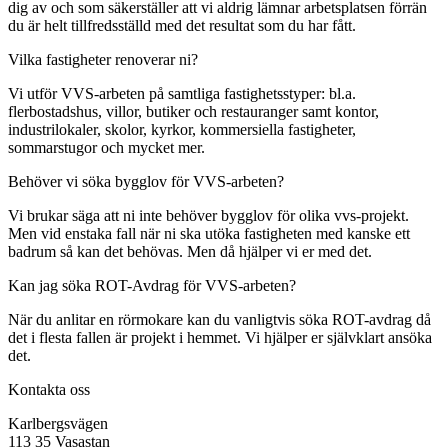
dig av och som säkerställer att vi aldrig lämnar arbetsplatsen förrän
du är helt tillfredsställd med det resultat som du har fått.
Vilka fastigheter renoverar ni?
Vi utför VVS-arbeten på samtliga fastighetsstyper: bl.a.
flerbostadshus, villor, butiker och restauranger samt kontor,
industrilokaler, skolor, kyrkor, kommersiella fastigheter,
sommarstugor och mycket mer.
Behöver vi söka bygglov för VVS-arbeten?
Vi brukar säga att ni inte behöver bygglov för olika vvs-projekt.
Men vid enstaka fall när ni ska utöka fastigheten med kanske ett
badrum så kan det behövas. Men då hjälper vi er med det.
Kan jag söka ROT-Avdrag för VVS-arbeten?
När du anlitar en rörmokare kan du vanligtvis söka ROT-avdrag då
det i flesta fallen är projekt i hemmet. Vi hjälper er självklart ansöka
det.
Kontakta oss
Karlbergsvägen
113 35 Vasastan