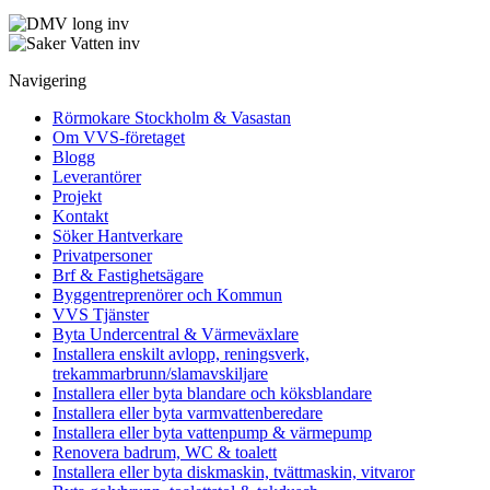
Navigering
Rörmokare Stockholm & Vasastan
Om VVS-företaget
Blogg
Leverantörer
Projekt
Kontakt
Söker Hantverkare
Privatpersoner
Brf & Fastighetsägare
Byggentreprenörer och Kommun
VVS Tjänster
Byta Undercentral & Värmeväxlare
Installera enskilt avlopp, reningsverk,
trekammarbrunn/slamavskiljare
Installera eller byta blandare och köksblandare
Installera eller byta varmvattenberedare
Installera eller byta vattenpump & värmepump
Renovera badrum, WC & toalett
Installera eller byta diskmaskin, tvättmaskin, vitvaror