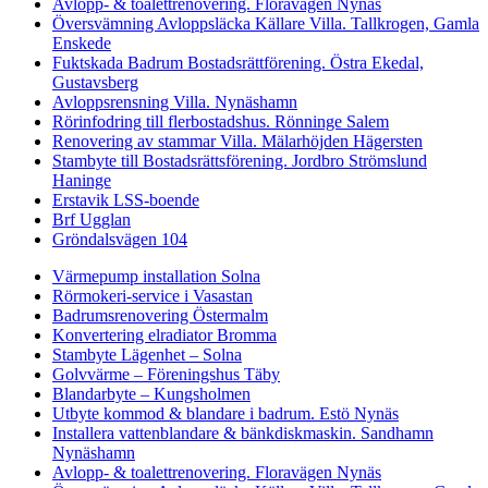
Avlopp- & toalettrenovering. Floravägen Nynäs
Översvämning Avloppsläcka Källare Villa. Tallkrogen, Gamla
Enskede
Fuktskada Badrum Bostadsrättförening. Östra Ekedal,
Gustavsberg
Avloppsrensning Villa. Nynäshamn
Rörinfodring till flerbostadshus. Rönninge Salem
Renovering av stammar Villa. Mälarhöjden Hägersten
Stambyte till Bostadsrättsförening. Jordbro Strömslund
Haninge
Erstavik LSS-boende
Brf Ugglan
Gröndalsvägen 104
Värmepump installation Solna
Rörmokeri-service i Vasastan
Badrumsrenovering Östermalm
Konvertering elradiator Bromma
Stambyte Lägenhet – Solna
Golvvärme – Föreningshus Täby
Blandarbyte – Kungsholmen
Utbyte kommod & blandare i badrum. Estö Nynäs
Installera vattenblandare & bänkdiskmaskin. Sandhamn
Nynäshamn
Avlopp- & toalettrenovering. Floravägen Nynäs