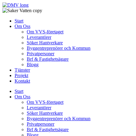
Skip
to
content
Start
Om Oss
Om VVS-företaget
Leverantörer
Söker Hantverkare
Byggentreprenörer och Kommun
Privatpersoner
Brf & Fastighetsägare
Blogg
Tjänster
Projekt
Kontakt
Start
Om Oss
Om VVS-företaget
Leverantörer
Söker Hantverkare
Byggentreprenörer och Kommun
Privatpersoner
Brf & Fastighetsägare
Blogg