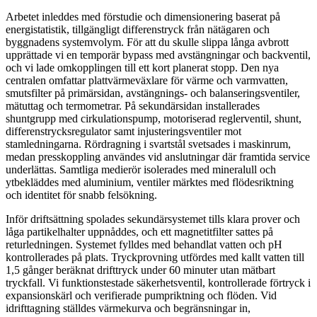
Arbetet inleddes med förstudie och dimensionering baserat på
energistatistik, tillgängligt differenstryck från nätägaren och
byggnadens systemvolym. För att du skulle slippa långa avbrott
upprättade vi en temporär bypass med avstängningar och backventil,
och vi lade omkopplingen till ett kort planerat stopp. Den nya
centralen omfattar plattvärmeväxlare för värme och varmvatten,
smutsfilter på primärsidan, avstängnings- och balanseringsventiler,
mätuttag och termometrar. På sekundärsidan installerades
shuntgrupp med cirkulationspump, motoriserad reglerventil, shunt,
differenstrycksregulator samt injusteringsventiler mot
stamledningarna. Rördragning i svartstål svetsades i maskinrum,
medan presskoppling användes vid anslutningar där framtida service
underlättas. Samtliga medierör isolerades med mineralull och
ytbekläddes med aluminium, ventiler märktes med flödesriktning
och identitet för snabb felsökning.
Inför driftsättning spolades sekundärsystemet tills klara prover och
låga partikelhalter uppnåddes, och ett magnetitfilter sattes på
returledningen. Systemet fylldes med behandlat vatten och pH
kontrollerades på plats. Tryckprovning utfördes med kallt vatten till
1,5 gånger beräknat drifttryck under 60 minuter utan mätbart
tryckfall. Vi funktionstestade säkerhetsventil, kontrollerade förtryck i
expansionskärl och verifierade pumpriktning och flöden. Vid
idrifttagning ställdes värmekurva och begränsningar in,