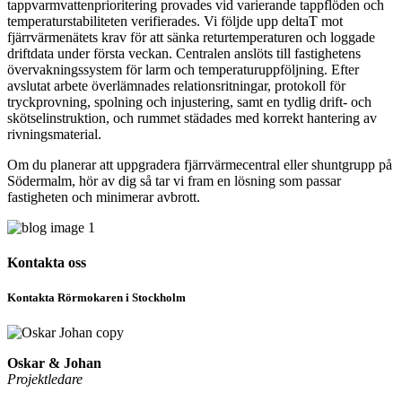
tappvarmvattenprioritering provades vid varierande tappflöden och
temperaturstabiliteten verifierades. Vi följde upp deltaT mot
fjärrvärmenätets krav för att sänka returtemperaturen och loggade
driftdata under första veckan. Centralen anslöts till fastighetens
övervakningssystem för larm och temperaturuppföljning. Efter
avslutat arbete överlämnades relationsritningar, protokoll för
tryckprovning, spolning och injustering, samt en tydlig drift- och
skötselinstruktion, och rummet städades med korrekt hantering av
rivningsmaterial.
Om du planerar att uppgradera fjärrvärmecentral eller shuntgrupp på
Södermalm, hör av dig så tar vi fram en lösning som passar
fastigheten och minimerar avbrott.
Kontakta oss
Kontakta Rörmokaren i Stockholm
Oskar & Johan
Projektledare