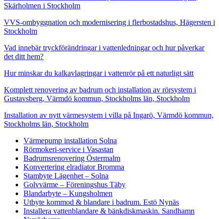
Skärholmen i Stockholm
VVS-ombyggnation och modernisering i flerbostadshus, Hägersten i
Stockholm
Vad innebär tryckförändringar i vattenledningar och hur påverkar
det ditt hem?
Hur minskar du kalkavlagringar i vattenrör på ett naturligt sätt
Komplett renovering av badrum och installation av rörsystem i
Gustavsberg, Värmdö kommun, Stockholms län, Stockholm
Installation av nytt värmesystem i villa på Ingarö, Värmdö kommun,
Stockholms län, Stockholm
Värmepump installation Solna
Rörmokeri-service i Vasastan
Badrumsrenovering Östermalm
Konvertering elradiator Bromma
Stambyte Lägenhet – Solna
Golvvärme – Föreningshus Täby
Blandarbyte – Kungsholmen
Utbyte kommod & blandare i badrum. Estö Nynäs
Installera vattenblandare & bänkdiskmaskin. Sandhamn