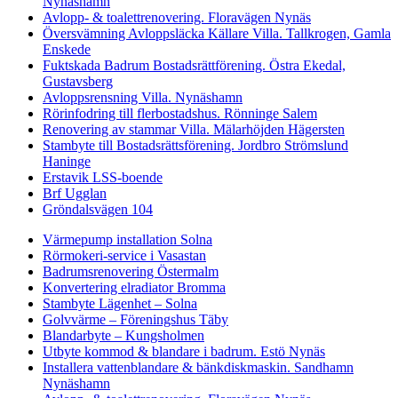
Nynäshamn
Avlopp- & toalettrenovering. Floravägen Nynäs
Översvämning Avloppsläcka Källare Villa. Tallkrogen, Gamla
Enskede
Fuktskada Badrum Bostadsrättförening. Östra Ekedal,
Gustavsberg
Avloppsrensning Villa. Nynäshamn
Rörinfodring till flerbostadshus. Rönninge Salem
Renovering av stammar Villa. Mälarhöjden Hägersten
Stambyte till Bostadsrättsförening. Jordbro Strömslund
Haninge
Erstavik LSS-boende
Brf Ugglan
Gröndalsvägen 104
Värmepump installation Solna
Rörmokeri-service i Vasastan
Badrumsrenovering Östermalm
Konvertering elradiator Bromma
Stambyte Lägenhet – Solna
Golvvärme – Föreningshus Täby
Blandarbyte – Kungsholmen
Utbyte kommod & blandare i badrum. Estö Nynäs
Installera vattenblandare & bänkdiskmaskin. Sandhamn
Nynäshamn