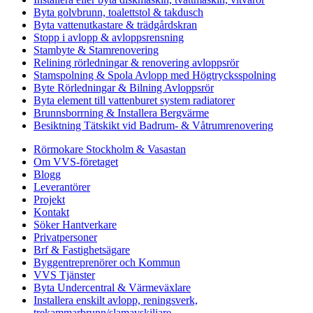
Byta golvbrunn, toalettstol & takdusch
Byta vattenutkastare & trädgårdskran
Stopp i avlopp & avloppsrensning
Stambyte & Stamrenovering
Relining rörledningar & renovering avloppsrör
Stamspolning & Spola Avlopp med Högtrycksspolning
Byte Rörledningar & Bilning Avloppsrör
Byta element till vattenburet system radiatorer
Brunnsborrning & Installera Bergvärme
Besiktning Tätskikt vid Badrum- & Våtrumrenovering
Rörmokare Stockholm & Vasastan
Om VVS-företaget
Blogg
Leverantörer
Projekt
Kontakt
Söker Hantverkare
Privatpersoner
Brf & Fastighetsägare
Byggentreprenörer och Kommun
VVS Tjänster
Byta Undercentral & Värmeväxlare
Installera enskilt avlopp, reningsverk,
trekammarbrunn/slamavskiljare