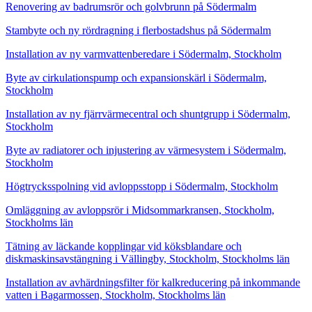
Renovering av badrumsrör och golvbrunn på Södermalm
Stambyte och ny rördragning i flerbostadshus på Södermalm
Installation av ny varmvattenberedare i Södermalm, Stockholm
Byte av cirkulationspump och expansionskärl i Södermalm,
Stockholm
Installation av ny fjärrvärmecentral och shuntgrupp i Södermalm,
Stockholm
Byte av radiatorer och injustering av värmesystem i Södermalm,
Stockholm
Högtrycksspolning vid avloppsstopp i Södermalm, Stockholm
Omläggning av avloppsrör i Midsommarkransen, Stockholm,
Stockholms län
Tätning av läckande kopplingar vid köksblandare och
diskmaskinsavstängning i Vällingby, Stockholm, Stockholms län
Installation av avhärdningsfilter för kalkreducering på inkommande
vatten i Bagarmossen, Stockholm, Stockholms län