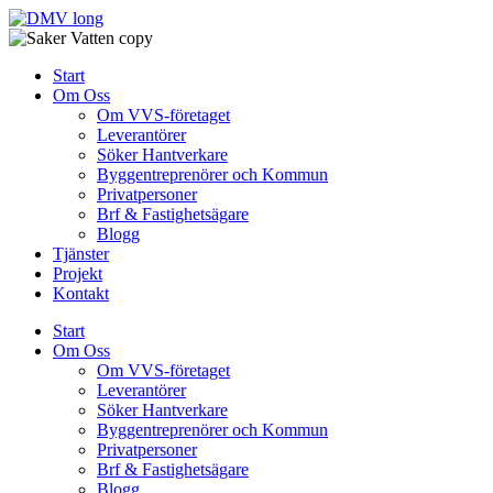
Skip
to
content
Start
Om Oss
Om VVS-företaget
Leverantörer
Söker Hantverkare
Byggentreprenörer och Kommun
Privatpersoner
Brf & Fastighetsägare
Blogg
Tjänster
Projekt
Kontakt
Start
Om Oss
Om VVS-företaget
Leverantörer
Söker Hantverkare
Byggentreprenörer och Kommun
Privatpersoner
Brf & Fastighetsägare
Blogg