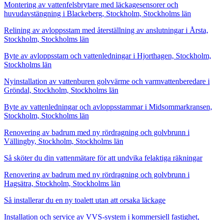
Montering av vattenfelsbrytare med läckagesensorer och
huvudavstängning i Blackeberg, Stockholm, Stockholms län
Relining av avloppsstam med återställning av anslutningar i Årsta,
Stockholm, Stockholms län
Byte av avloppsstam och vattenledningar i Hjorthagen, Stockholm,
Stockholms län
Nyinstallation av vattenburen golvvärme och varmvattenberedare i
Gröndal, Stockholm, Stockholms län
Byte av vattenledningar och avloppsstammar i Midsommarkransen,
Stockholm, Stockholms län
Renovering av badrum med ny rördragning och golvbrunn i
Vällingby, Stockholm, Stockholms län
Så sköter du din vattenmätare för att undvika felaktiga räkningar
Renovering av badrum med ny rördragning och golvbrunn i
Hagsätra, Stockholm, Stockholms län
Så installerar du en ny toalett utan att orsaka läckage
Installation och service av VVS-system i kommersiell fastighet,