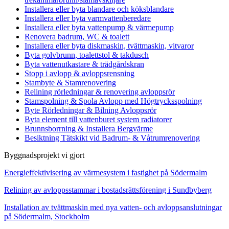
Installera eller byta blandare och köksblandare
Installera eller byta varmvattenberedare
Installera eller byta vattenpump & värmepump
Renovera badrum, WC & toalett
Installera eller byta diskmaskin, tvättmaskin, vitvaror
Byta golvbrunn, toalettstol & takdusch
Byta vattenutkastare & trädgårdskran
Stopp i avlopp & avloppsrensning
Stambyte & Stamrenovering
Relining rörledningar & renovering avloppsrör
Stamspolning & Spola Avlopp med Högtrycksspolning
Byte Rörledningar & Bilning Avloppsrör
Byta element till vattenburet system radiatorer
Brunnsborrning & Installera Bergvärme
Besiktning Tätskikt vid Badrum- & Våtrumrenovering
Byggnadsprojekt vi gjort
Energieffektivisering av värmesystem i fastighet på Södermalm
Relining av avloppsstammar i bostadsrättsförening i Sundbyberg
Installation av tvättmaskin med nya vatten- och avloppsanslutningar
på Södermalm, Stockholm