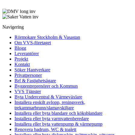
Navigering
Rörmokare Stockholm & Vasastan
Om VVS-företaget
Blogg
Leverantörer
Projekt
Kontakt
Söker Hantverkare
Privatpersoner
Brf & Fastighetsägare
Byggentreprenörer och Kommun
VVS Tjänster
Byta Undercentral & Värmeväxlare
Installera enskilt avlopp, reningsverk,
trekammarbrunn/slamavskiljare
Installera eller byta blandare och köksblandare
Installera eller byta varmvattenberedare
Installera eller byta vattenpump & värmepump
Renovera badrum, WC & toalett
Installera eller byta diskmaskin, tvättmaskin, vitvaror