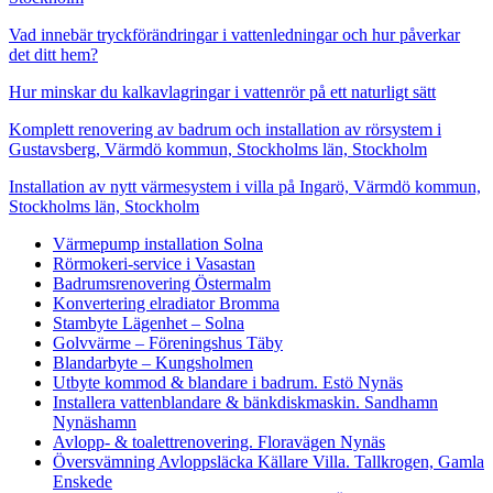
Vad innebär tryckförändringar i vattenledningar och hur påverkar
det ditt hem?
Hur minskar du kalkavlagringar i vattenrör på ett naturligt sätt
Komplett renovering av badrum och installation av rörsystem i
Gustavsberg, Värmdö kommun, Stockholms län, Stockholm
Installation av nytt värmesystem i villa på Ingarö, Värmdö kommun,
Stockholms län, Stockholm
Värmepump installation Solna
Rörmokeri-service i Vasastan
Badrumsrenovering Östermalm
Konvertering elradiator Bromma
Stambyte Lägenhet – Solna
Golvvärme – Föreningshus Täby
Blandarbyte – Kungsholmen
Utbyte kommod & blandare i badrum. Estö Nynäs
Installera vattenblandare & bänkdiskmaskin. Sandhamn
Nynäshamn
Avlopp- & toalettrenovering. Floravägen Nynäs
Översvämning Avloppsläcka Källare Villa. Tallkrogen, Gamla
Enskede