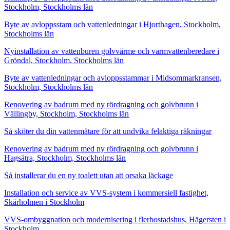
Stockholm, Stockholms län
Byte av avloppsstam och vattenledningar i Hjorthagen, Stockholm,
Stockholms län
Nyinstallation av vattenburen golvvärme och varmvattenberedare i
Gröndal, Stockholm, Stockholms län
Byte av vattenledningar och avloppsstammar i Midsommarkransen,
Stockholm, Stockholms län
Renovering av badrum med ny rördragning och golvbrunn i
Vällingby, Stockholm, Stockholms län
Så sköter du din vattenmätare för att undvika felaktiga räkningar
Renovering av badrum med ny rördragning och golvbrunn i
Hagsätra, Stockholm, Stockholms län
Så installerar du en ny toalett utan att orsaka läckage
Installation och service av VVS-system i kommersiell fastighet,
Skärholmen i Stockholm
VVS-ombyggnation och modernisering i flerbostadshus, Hägersten i
Stockholm