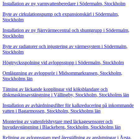
Installation av ny varmvattenberedare i Södermalm, Stockholm
Byte av cirkulationspump och expansionskärl i Södermalm,
Stockholm
Installation av ny fjärrvärmecentral och shuntgrupp i Södermalm,
Stockholm
Byte av radiatorer och injustering av värmesystem i Södermalm,
Stockholm
Högtrycksspolning vid avloppsstopp i Södermalm, Stockholm
Omläggning av avloppsrör i Midsommarkransen, Stockholm,
Stockholms län
Tätning av läckande kopplingar vid köksblandare och
diskmaskinsavstängning i Vällingby, Stockholm, Stockholms län
Installation av avhärdningsfilter för kalkreducering på inkommande
vatten i Bagarmossen, Stockholm, Stockholms län
Montering av vattenfelsbrytare med läckagesensorer och
huvudavstängning i Blackeberg, Stockholm, Stockholms län
Relining av avloppsstam med återställning av anslutningar i Årsta,