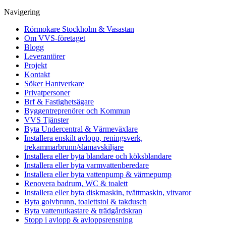
Navigering
Rörmokare Stockholm & Vasastan
Om VVS-företaget
Blogg
Leverantörer
Projekt
Kontakt
Söker Hantverkare
Privatpersoner
Brf & Fastighetsägare
Byggentreprenörer och Kommun
VVS Tjänster
Byta Undercentral & Värmeväxlare
Installera enskilt avlopp, reningsverk,
trekammarbrunn/slamavskiljare
Installera eller byta blandare och köksblandare
Installera eller byta varmvattenberedare
Installera eller byta vattenpump & värmepump
Renovera badrum, WC & toalett
Installera eller byta diskmaskin, tvättmaskin, vitvaror
Byta golvbrunn, toalettstol & takdusch
Byta vattenutkastare & trädgårdskran
Stopp i avlopp & avloppsrensning