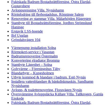
Fuktskada Badrum Bostadsrättförening. Östra Ekedal,
Gustavsberg
Avloppsrensning Villa. Nynäshamn
Rörinfodring till flerbostadshus. Rönninge Salem
Renovering av stammar Villa. Mälarhöjden Hägersten
Stambyte till Bostadsrättsförening. Jordbro Strömslund
Haninge
Erstavik LSS-boende
Brf Ugglan
Gröndalsvägen 104
Värmepump installation Solna
Rörmokeri-service i Vasastan
Badrumsrenovering Östermalm
Konvertering elradiator Bromma
Stambyte Lägenhet – Solna
Golvvärme – Föreningshus Täby
Blandarbyte – Kungsholmen
Utbyte kommod & blandare i badrum. Estö Nynäs
Installera vattenblandare & bänkdiskmaskin. Sandhamn
Nynäshamn
Avlopp- & toalettrenovering. Floravägen Nynäs
Översvämning Avloppsläcka Källare Villa. Tallkrogen, Gamla
Enskede
Fuktskada Badrum Bostadsrättförening. Östra Ekedal,