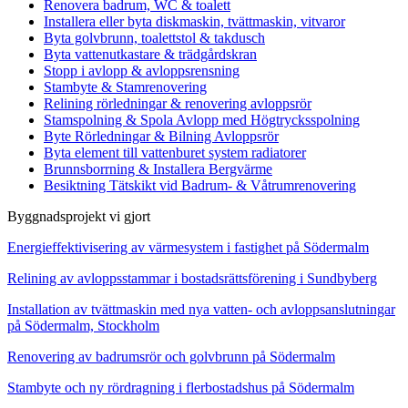
Renovera badrum, WC & toalett
Installera eller byta diskmaskin, tvättmaskin, vitvaror
Byta golvbrunn, toalettstol & takdusch
Byta vattenutkastare & trädgårdskran
Stopp i avlopp & avloppsrensning
Stambyte & Stamrenovering
Relining rörledningar & renovering avloppsrör
Stamspolning & Spola Avlopp med Högtrycksspolning
Byte Rörledningar & Bilning Avloppsrör
Byta element till vattenburet system radiatorer
Brunnsborrning & Installera Bergvärme
Besiktning Tätskikt vid Badrum- & Våtrumrenovering
Byggnadsprojekt vi gjort
Energieffektivisering av värmesystem i fastighet på Södermalm
Relining av avloppsstammar i bostadsrättsförening i Sundbyberg
Installation av tvättmaskin med nya vatten- och avloppsanslutningar
på Södermalm, Stockholm
Renovering av badrumsrör och golvbrunn på Södermalm
Stambyte och ny rördragning i flerbostadshus på Södermalm