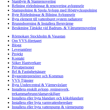
Stambyte & Stamrenovering
Relining rörledningar & renovering avloppsrör
Stamspolning & Spola Avlopp med Högtrycksspolning
Byte Rörledningar & Bilning Avloppsrör
Byta element till vattenburet system radiatorer
Brunnsborrning & Installera Bergvärme
Besiktning Tätskikt vid Badrum- & Våtrumrenovering
Rörmokare Stockholm & Vasastan
Om VVS-företaget
Blogg
Leverantörer
Projekt
Kontakt
Söker Hantverkare
Privatpersoner
Brf & Fastighetsägare
Byggentreprenörer och Kommun
VVS Tjänster
Byta Undercentral & Värmeväxlare
Installera enskilt avlopp, reningsverk,
trekammarbrunn/slamavskiljare
Installera eller byta blandare och köksblandare
Installera eller byta varmvattenberedare
Installera eller byta vattenpump & värmepump