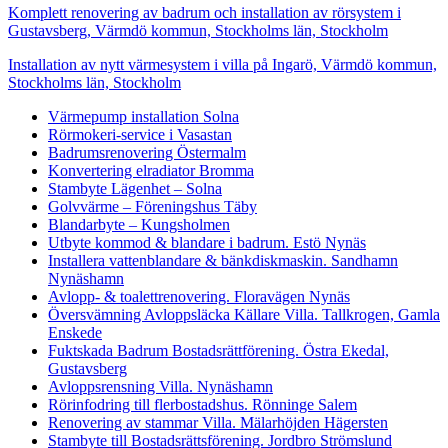
Komplett renovering av badrum och installation av rörsystem i
Gustavsberg, Värmdö kommun, Stockholms län, Stockholm
Installation av nytt värmesystem i villa på Ingarö, Värmdö kommun,
Stockholms län, Stockholm
Värmepump installation Solna
Rörmokeri-service i Vasastan
Badrumsrenovering Östermalm
Konvertering elradiator Bromma
Stambyte Lägenhet – Solna
Golvvärme – Föreningshus Täby
Blandarbyte – Kungsholmen
Utbyte kommod & blandare i badrum. Estö Nynäs
Installera vattenblandare & bänkdiskmaskin. Sandhamn
Nynäshamn
Avlopp- & toalettrenovering. Floravägen Nynäs
Översvämning Avloppsläcka Källare Villa. Tallkrogen, Gamla
Enskede
Fuktskada Badrum Bostadsrättförening. Östra Ekedal,
Gustavsberg
Avloppsrensning Villa. Nynäshamn
Rörinfodring till flerbostadshus. Rönninge Salem
Renovering av stammar Villa. Mälarhöjden Hägersten
Stambyte till Bostadsrättsförening. Jordbro Strömslund