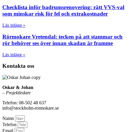
Checklista inför badrumsrenovering: rätt VVS-val
som minskar risk för fel och extrakostnader
Läs inlägg »
Rörmokare Vretendal: tecken på att stammar och
rör behöver ses över innan skadan är framme
Läs inlägg »
Kontakta oss
Oskar & Johan
–
Projektledare
Telefon: 08-502 48 637
info@stockholm-rormokare.se
Namn
Telefon
Email