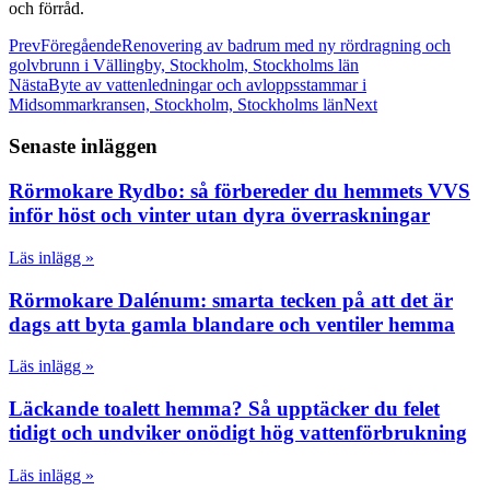
och förråd.
Prev
Föregående
Renovering av badrum med ny rördragning och
golvbrunn i Vällingby, Stockholm, Stockholms län
Nästa
Byte av vattenledningar och avloppsstammar i
Midsommarkransen, Stockholm, Stockholms län
Next
Senaste inläggen
Rörmokare Rydbo: så förbereder du hemmets VVS
inför höst och vinter utan dyra överraskningar
Läs inlägg »
Rörmokare Dalénum: smarta tecken på att det är
dags att byta gamla blandare och ventiler hemma
Läs inlägg »
Läckande toalett hemma? Så upptäcker du felet
tidigt och undviker onödigt hög vattenförbrukning
Läs inlägg »