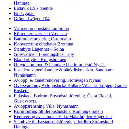
Haninge
Erstavik LSS-boende
Brf Ugglan
Gröndalsvägen 104
Värmepump installation Solna
Rörmokeri-service i Vasastan
Badrumsrenovering Östermalm
Konvertering elradiator Bromma
Stambyte Lägenhet – Solna
Golvvärme – Föreningshus Täby
Blandarbyte – Kungsholmen
Utbyte kommod & blandare i badrum. Estö Nynäs
Installera vattenblandare & bänkdiskmaskin. Sandhamn
Nynäshamn
Avlopp- & toalettrenovering. Floravägen Nynäs
Översvämning Avloppsläcka Källare Villa. Tallkrogen, Gamla
Enskede
Fuktskada Badrum Bostadsrättförening. Östra Ekedal,
Gustavsberg
Avloppsrensning Villa. Nynäshamn
Rörinfodring till flerbostadshus. Rönninge Salem
Renovering av stammar Villa. Mälarhöjden Hägersten
Stambyte till Bostadsrättsförening. Jordbro Strömslund
Haninge