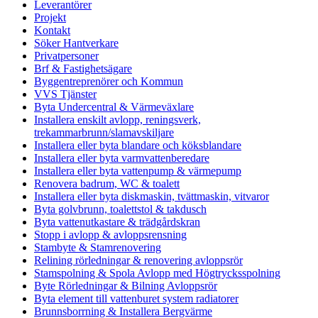
Leverantörer
Projekt
Kontakt
Söker Hantverkare
Privatpersoner
Brf & Fastighetsägare
Byggentreprenörer och Kommun
VVS Tjänster
Byta Undercentral & Värmeväxlare
Installera enskilt avlopp, reningsverk,
trekammarbrunn/slamavskiljare
Installera eller byta blandare och köksblandare
Installera eller byta varmvattenberedare
Installera eller byta vattenpump & värmepump
Renovera badrum, WC & toalett
Installera eller byta diskmaskin, tvättmaskin, vitvaror
Byta golvbrunn, toalettstol & takdusch
Byta vattenutkastare & trädgårdskran
Stopp i avlopp & avloppsrensning
Stambyte & Stamrenovering
Relining rörledningar & renovering avloppsrör
Stamspolning & Spola Avlopp med Högtrycksspolning
Byte Rörledningar & Bilning Avloppsrör
Byta element till vattenburet system radiatorer
Brunnsborrning & Installera Bergvärme