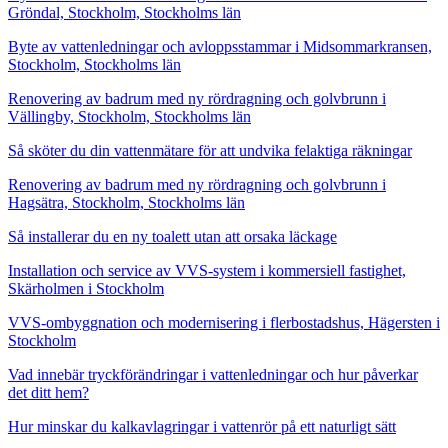
Gröndal, Stockholm, Stockholms län
Byte av vattenledningar och avloppsstammar i Midsommarkransen,
Stockholm, Stockholms län
Renovering av badrum med ny rördragning och golvbrunn i
Vällingby, Stockholm, Stockholms län
Så sköter du din vattenmätare för att undvika felaktiga räkningar
Renovering av badrum med ny rördragning och golvbrunn i
Hagsätra, Stockholm, Stockholms län
Så installerar du en ny toalett utan att orsaka läckage
Installation och service av VVS-system i kommersiell fastighet,
Skärholmen i Stockholm
VVS-ombyggnation och modernisering i flerbostadshus, Hägersten i
Stockholm
Vad innebär tryckförändringar i vattenledningar och hur påverkar
det ditt hem?
Hur minskar du kalkavlagringar i vattenrör på ett naturligt sätt