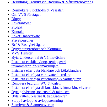
Besiktning Tätskikt vid Badrum- & Våtrumrenovering
Rörmokare Stockholm & Vasastan
Om VVS-företaget
Blogg
Leverantörer
Projekt
Kontakt
Söker Hantverkare
Privatpersoner
Brf & Fastighetsägare
Byggentreprenörer och Kommun
VVS Tjänster
Byta Undercentral & Värmeväxlare
Installera enskilt avlopp, reningsverk,
trekammarbrunn/slamavskiljare
Installera eller byta blandare och köksblandare
Installera eller byta varmvattenberedare
Installera eller byta vattenpump & värmepump
Renovera badrum, WC & toalett
Installera eller byta diskmaskin, tvättmaskin, vitvaror
Byta golvbrunn, toalettstol & takdusch
Byta vattenutkastare & trädgårdskran
Stopp i avlopp & avloppsrensning
Stambyte & Stamrenovering