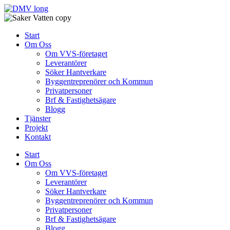
Skip
to
content
Start
Om Oss
Om VVS-företaget
Leverantörer
Söker Hantverkare
Byggentreprenörer och Kommun
Privatpersoner
Brf & Fastighetsägare
Blogg
Tjänster
Projekt
Kontakt
Start
Om Oss
Om VVS-företaget
Leverantörer
Söker Hantverkare
Byggentreprenörer och Kommun
Privatpersoner
Brf & Fastighetsägare
Blogg