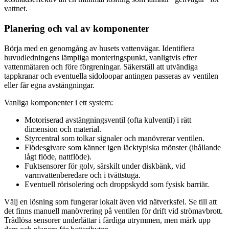
vattnet.
Planering och val av komponenter
Börja med en genomgång av husets vattenvägar. Identifiera
huvudledningens lämpliga monteringspunkt, vanligtvis efter
vattenmätaren och före förgreningar. Säkerställ att utvändiga
tappkranar och eventuella sidoloopar antingen passeras av ventilen
eller får egna avstängningar.
Vanliga komponenter i ett system:
Motoriserad avstängningsventil (ofta kulventil) i rätt
dimension och material.
Styrcentral som tolkar signaler och manövrerar ventilen.
Flödesgivare som känner igen läcktypiska mönster (ihållande
lågt flöde, nattflöde).
Fuktsensorer för golv, särskilt under diskbänk, vid
varmvattenberedare och i tvättstuga.
Eventuell rörisolering och droppskydd som fysisk barriär.
Välj en lösning som fungerar lokalt även vid nätverksfel. Se till att
det finns manuell manövrering på ventilen för drift vid strömavbrott.
Trådlösa sensorer underlättar i färdiga utrymmen, men märk upp