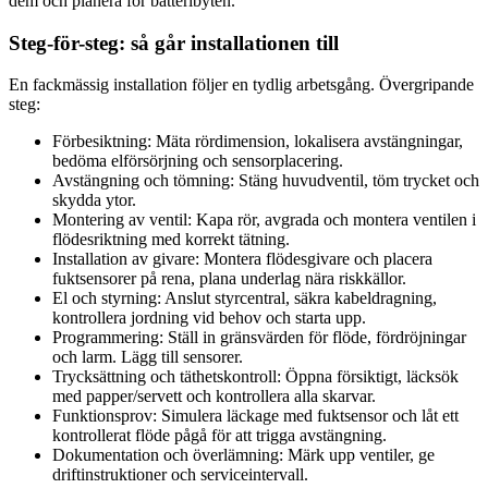
dem och planera för batteribyten.
Steg-för-steg: så går installationen till
En fackmässig installation följer en tydlig arbetsgång. Övergripande
steg:
Förbesiktning: Mäta rördimension, lokalisera avstängningar,
bedöma elförsörjning och sensorplacering.
Avstängning och tömning: Stäng huvudventil, töm trycket och
skydda ytor.
Montering av ventil: Kapa rör, avgrada och montera ventilen i
flödesriktning med korrekt tätning.
Installation av givare: Montera flödesgivare och placera
fuktsensorer på rena, plana underlag nära riskkällor.
El och styrning: Anslut styrcentral, säkra kabeldragning,
kontrollera jordning vid behov och starta upp.
Programmering: Ställ in gränsvärden för flöde, fördröjningar
och larm. Lägg till sensorer.
Trycksättning och täthetskontroll: Öppna försiktigt, läcksök
med papper/servett och kontrollera alla skarvar.
Funktionsprov: Simulera läckage med fuktsensor och låt ett
kontrollerat flöde pågå för att trigga avstängning.
Dokumentation och överlämning: Märk upp ventiler, ge
driftinstruktioner och serviceintervall.