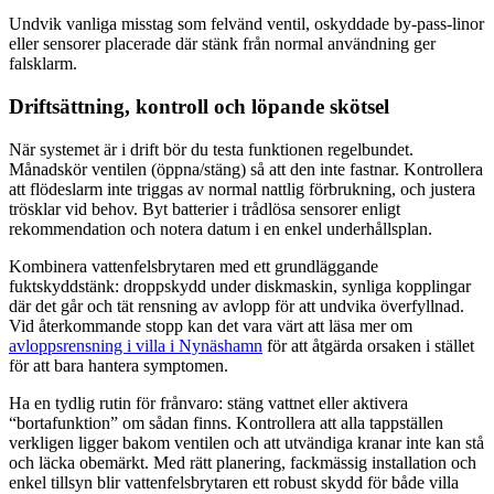
Undvik vanliga misstag som felvänd ventil, oskyddade by-pass-linor
eller sensorer placerade där stänk från normal användning ger
falsklarm.
Driftsättning, kontroll och löpande skötsel
När systemet är i drift bör du testa funktionen regelbundet.
Månadskör ventilen (öppna/stäng) så att den inte fastnar. Kontrollera
att flödeslarm inte triggas av normal nattlig förbrukning, och justera
trösklar vid behov. Byt batterier i trådlösa sensorer enligt
rekommendation och notera datum i en enkel underhållsplan.
Kombinera vattenfelsbrytaren med ett grundläggande
fuktskyddstänk: droppskydd under diskmaskin, synliga kopplingar
där det går och tät rensning av avlopp för att undvika överfyllnad.
Vid återkommande stopp kan det vara värt att läsa mer om
avloppsrensning i villa i Nynäshamn
för att åtgärda orsaken i stället
för att bara hantera symptomen.
Ha en tydlig rutin för frånvaro: stäng vattnet eller aktivera
“bortafunktion” om sådan finns. Kontrollera att alla tappställen
verkligen ligger bakom ventilen och att utvändiga kranar inte kan stå
och läcka obemärkt. Med rätt planering, fackmässig installation och
enkel tillsyn blir vattenfelsbrytaren ett robust skydd för både villa