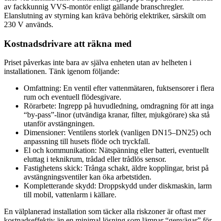
av fackkunnig VVS-montör enligt gällande branschregler.
Elanslutning av styrning kan kräva behörig elektriker, särskilt om
230 V används.
Kostnadsdrivare att räkna med
Priset påverkas inte bara av själva enheten utan av helheten i
installationen. Tänk igenom följande:
Omfattning: En ventil efter vattenmätaren, fuktsensorer i flera
rum och eventuell flödesgivare.
Rörarbete: Ingrepp på huvudledning, omdragning för att inga
“by-pass”-linor (utvändiga kranar, filter, mjukgörare) ska stå
utanför avstängningen.
Dimensioner: Ventilens storlek (vanligen DN15–DN25) och
anpassning till husets flöde och tryckfall.
El och kommunikation: Nätspänning eller batteri, eventuellt
eluttag i teknikrum, trådad eller trådlös sensor.
Fastighetens skick: Trånga schakt, äldre kopplingar, brist på
avstängningsventiler kan öka arbetstiden.
Kompletterande skydd: Droppskydd under diskmaskin, larm
till mobil, vattenlarm i källare.
En välplanerad installation som täcker alla riskzoner är oftast mer
kostnadseffektiv än en minimal lösning som lämnar “genvägar” för