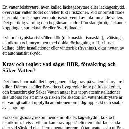
En vattenfelsbrytare, även kallad läckagebrytare eller läckageskydd,
övervakar vattenflödet och/eller fukt i riskzoner. Vid onormalt flöde
eller fuktlarm stänger en motoriserad ventil av inkommande vatten.
Det ger tidig varning och begränsar skador från slangbrott, läckande
kopplingar, spruckna rör eller överfyllnader.
I villor är typiska riskställen kök (diskmaskin, ismaskin), tvättstuga,
teknikrum och utrymmen med dolda rördragningar. Har huset
källare, äldre installationer eller vinterrisk (frysning), ökar nyttan av
ett automatiskt skydd.
Krav och regler: vad säger BBR, försäkring och
Säker Vatten?
Det finns i normalfallet inget generellt lagkrav på vattenfelsbrytare i
villor. Däremot ställer Boverkets byggregler krav på fuktsäkerhet,
och branschregler Säker Vatten anger hur tappvatteninstallationer
ska utföras för att minska risken för skador. En vattenfelsbrytare är
ett vanligt sätt att uppfylla ambitionen om tidig upptäckt och snabb
avstängning.
Försäkringsbolag rekommenderar ofta läckageskydd i kök och
teknikrum. I vissa villkor kan krav uppstå efter en inträffad skada
eller vid särskild risk. Permanenta ingrepp på tappvatten ska utföras