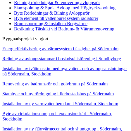
Relining rörledningar & renovering avloppsrör
Stamspolning & Spola Avlopp med Högtrycksspolning
Byte Rörledningar & Bilning Avloppsrör
Byta element till vattenburet system radiatorer
Brunnsborrning & Installera Bergvärme
Besiktning Tätskikt vid Badrum- & Våtrumrenovering
Byggnadsprojekt vi gjort
Energieffektivisering av värmesystem i fastighet på Södermalm
Relining av avloppsstammar i bostadsrättsförening i Sundbyberg
Installation av tvättmaskin med nya vatten- och avloppsanslutningar
på Södermalm, Stockholm
Renovering av badrumsrör och golvbrunn på Södermalm
Stambyte och ny rördragning i flerbostadshus på Södermalm
Installation av ny varmvattenberedare i Södermalm, Stockholm
Byte av cirkulationspump och expansionskärl i Södermalm,
Stockholm
Installation av ny fjärrvärmecentral och shuntgrupp i Södermalm,