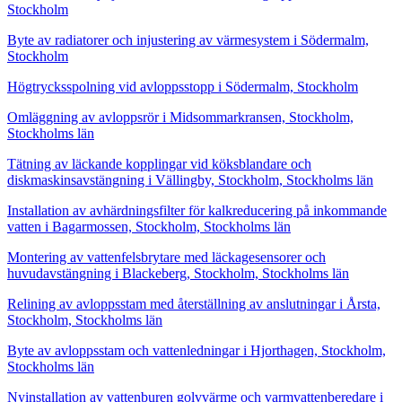
Stockholm
Byte av radiatorer och injustering av värmesystem i Södermalm,
Stockholm
Högtrycksspolning vid avloppsstopp i Södermalm, Stockholm
Omläggning av avloppsrör i Midsommarkransen, Stockholm,
Stockholms län
Tätning av läckande kopplingar vid köksblandare och
diskmaskinsavstängning i Vällingby, Stockholm, Stockholms län
Installation av avhärdningsfilter för kalkreducering på inkommande
vatten i Bagarmossen, Stockholm, Stockholms län
Montering av vattenfelsbrytare med läckagesensorer och
huvudavstängning i Blackeberg, Stockholm, Stockholms län
Relining av avloppsstam med återställning av anslutningar i Årsta,
Stockholm, Stockholms län
Byte av avloppsstam och vattenledningar i Hjorthagen, Stockholm,
Stockholms län
Nyinstallation av vattenburen golvvärme och varmvattenberedare i