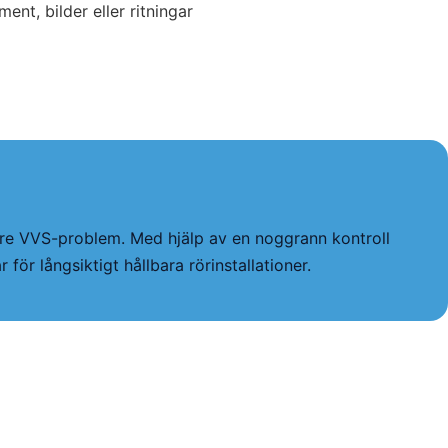
nt, bilder eller ritningar
örre VVS-problem. Med hjälp av en noggrann kontroll
ör långsiktigt hållbara rörinstallationer.