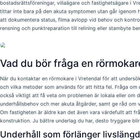
bostadsrättsföreningar, villaägare och fastighetsägare i Vre
tittar inte bara på den akuta symptomen utan går igenom he
att dokumentera status, filma avlopp vid behov och kontrolle
rensning och punktreparation till relining eller stambyte b
Vad du bör fråga en rörmokare
När du kontaktar en rörmokare i Vretendal för att undersöka
och vilka metoder som används för att hitta fel. Fråga om d
också viktigt att få veta om problemen är lokala eller om d
underhållsbehov och mer akuta åtgärder, samt ge råd om vil
Om fastigheten är äldre kan det även vara värdefullt att fr
konstruktion. Ju bättre underlag du har, desto tryggare bli
Underhåll som förlänger livsläng