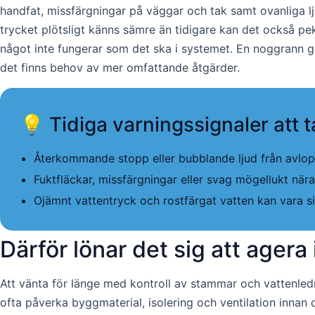
handfat, missfärgningar på väggar och tak samt ovanliga lj
trycket plötsligt känns sämre än tidigare kan det också pek
något inte fungerar som det ska i systemet. En noggrann g
det finns behov av mer omfattande åtgärder.
💡 Tidiga varningssignaler att t
Återkommande stopp eller bubblande ljud från avlop
Fuktfläckar, missfärgningar eller svag mögellukt nära 
Ojämnt vattentryck och rostfärgat vatten kan vara si
Därför lönar det sig att ager
Att vänta för länge med kontroll av stammar och vattenledn
ofta påverka byggmaterial, isolering och ventilation innan 