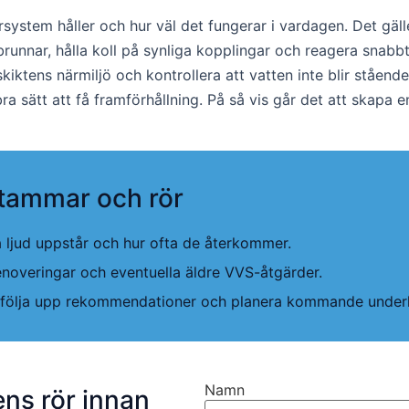
örsystem håller och hur väl det fungerar i vardagen. Det gäl
unnar, hålla koll på synliga kopplingar och reagera snabbt 
kiktens närmiljö och kontrollera att vatten inte blir ståend
a sätt att få framförhållning. På så vis går det att skapa en
 stammar och rör
ga ljud uppstår och hur ofta de återkommer.
enoveringar och eventuella äldre VVS-åtgärder.
n följa upp rekommendationer och planera kommande underh
Namn
ens rör innan