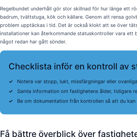
Regelbundet underhåll gör stor skillnad för hur länge ett r
badrum, tvättstuga, kök och källare. Genom att rensa golvbr
problem upptäckas i tid. Det är också klokt att se över täts
installationer kan återkommande statuskontroller vara ett br
något redan har gått sönder.
Checklista inför en kontroll av
✓
Notera var stopp, lukt, missfärgningar eller ovanli
✓
Samla information om fastighetens ålder, tidigare r
✓
Be om dokumentation från kontrollen så att du ka
Få bättre överblick över fastighet