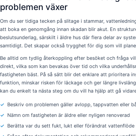
problemen växer
Om du ser tidiga tecken på slitage i stammar, vattenledning
att boka en genomgång innan skadan blir akut. En strukture
beslutsunderlag, särskilt i äldre hus där flera delar av sy
samtidigt. Det skapar också trygghet för dig som vill planer
Be alltid om tydlig återkoppling efter besöket och fråga vi
direkt, vilka som kan bevakas över tid och vilka underhåll
fastigheten bäst. På så sätt blir det enklare att prioritera 
funktion, minskar risken för läckage och ger längre livslän
kan du enkelt ta nästa steg om du vill ha hjälp att gå vidare
✓
Beskriv om problemen gäller avlopp, tappvatten eller 
✓
Nämn om fastigheten är äldre eller nyligen renoverad
✓
Berätta var du sett fukt, lukt eller förändrat vattenflöde