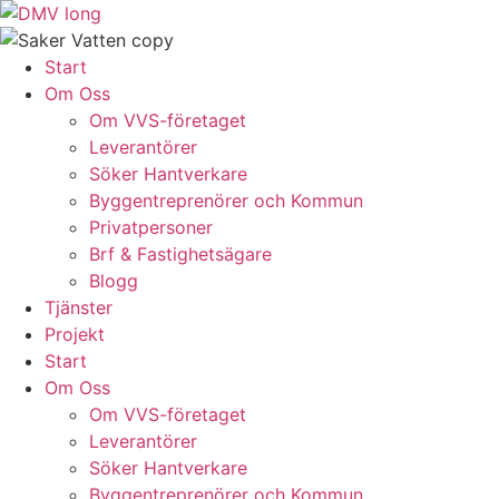
Skip
to
content
Start
Om Oss
Om VVS-företaget
Leverantörer
Söker Hantverkare
Byggentreprenörer och Kommun
Privatpersoner
Brf & Fastighetsägare
Blogg
Tjänster
Projekt
Start
Om Oss
Om VVS-företaget
Leverantörer
Söker Hantverkare
Byggentreprenörer och Kommun