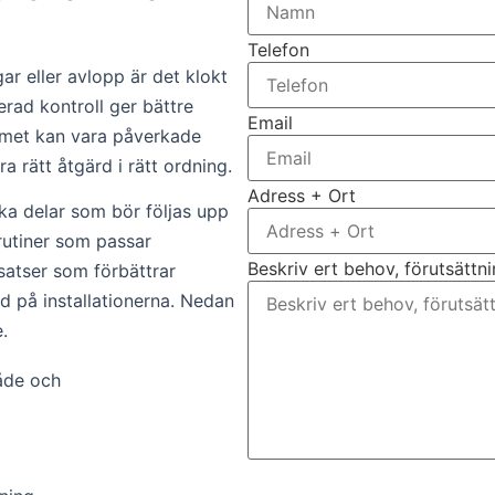
Telefon
ar eller avlopp är det klokt
rad kontroll ger bättre
Email
stemet kan vara påverkade
a rätt åtgärd i rätt ordning.
Adress + Ort
lka delar som bör följas upp
srutiner som passar
Beskriv ert behov, förutsättn
insatser som förbättrar
gd på installationerna. Nedan
.
både och
Bifoga gärna eventuella dokume