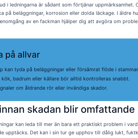
ud i ledningarna är sådant som förtjänar uppmärksamhet. Om
a på beläggningar, korrosion eller dolda läckage. I äldre hu
enomgång av en fackman hjälper dig att avgöra om probleme
a på allvar
p kan tyda på beläggningar eller försämrat flöde i stammar
kök, badrum eller källare bör alltid kontrolleras snabbt.
gnaler om åldrande rör eller invändiga skador.
a innan skadan blir omfattande
ingar kan leda till mer än bara ett praktiskt problem i va
de upptäcks. Det kan i sin tur ge upphov till dålig lukt, f