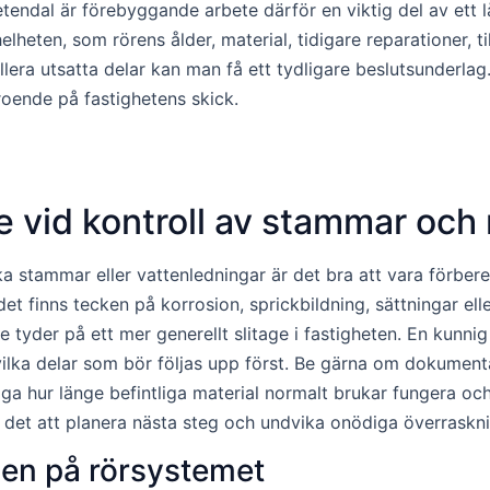
tendal är förebyggande arbete därför en viktig del av ett lå
lheten, som rörens ålder, material, tidigare reparationer,
ra utsatta delar kan man få ett tydligare beslutsunderlag. D
eroende på fastighetens skick.
 vid kontroll av stammar och 
 stammar eller vattenledningar är det bra att vara förbered
et finns tecken på korrosion, sprickbildning, sättningar el
e tyder på ett mer generellt slitage i fastigheten. En kunni
ka delar som bör följas upp först. Be gärna om dokumentati
åga hur länge befintliga material normalt brukar fungera oc
r det att planera nästa steg och undvika onödiga överraskni
den på rörsystemet