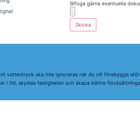
ning
Bifoga gärna eventuella dokume
tighet
Skicka
nt vattentryck ska inte ignoreras när du vill förebygga st
i tid, skydda fastigheten och skapa bättre förutsättningar f