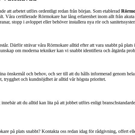
e att arbetet utförs ordentligt redan från början. Som etablerad
Rörmo
alt. Våra certifierade Rörmokare har lång erfarenhet inom allt från akuta 
ar, stopp i avloppet eller behöver installera nya rör och sanitetssyste
står. Därför strävar våra Rörmokare alltid efter att vara snabbt på pla
nskap om moderna tekniker kan vi snabbt identifiera och åtgärda proble
 dina önskemål och behov, och ser till att du hålls informerad genom hel
t, trygghet och kundnöjdhet är alltid vår högsta prioritet.
 innebär att du alltid kan lita på att jobbet utförs enligt branschstanda
re på plats snabbt? Kontakta oss redan idag för rådgivning, offert el