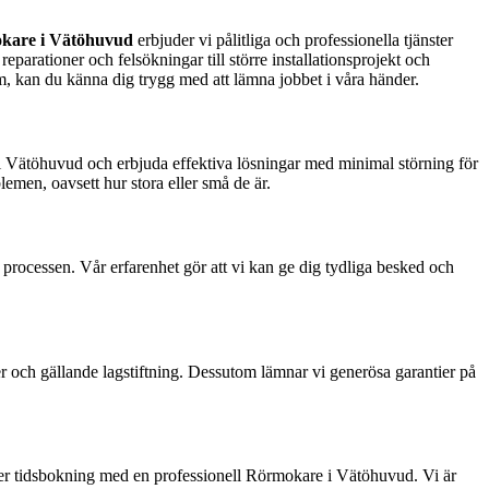
kare i Vätöhuvud
erbjuder vi pålitliga och professionella tjänster
reparationer och felsökningar till större installationsprojekt och
m, kan du känna dig trygg med att lämna jobbet i våra händer.
ts i Vätöhuvud och erbjuda effektiva lösningar med minimal störning för
men, oavsett hur stora eller små de är.
a processen. Vår erfarenhet gör att vi kan ge dig tydliga besked och
rder och gällande lagstiftning. Dessutom lämnar vi generösa garantier på
ler tidsbokning med en professionell Rörmokare i Vätöhuvud. Vi är