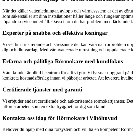
När det gäller vattenledningar, avlopp och värmesystem är det avgörand
som säkerställer att dina installationer håller länge och fungerar optim
löpande serviceunderhåll. Oavsett om du har problem med läckande kran
Experter på snabba och effektiva lösningar
Vi vet hur frustrerande och stressande det kan vara när rörproblem upp
dig och din vardag. Med vår avancerade utrustning och uppdaterade ku
Erfarna och pålitliga Rörmokare med kundfokus
Våra kunder är alltid i centrum för allt vi gör. Vi lyssnar noggrant på
konkreta kostnadsförslag innan vi påbörjar arbetet. Att leverera kvalite
Certifierade tjänster med garanti
Vi erbjuder endast certifierade och auktoriserade rörmokartjänster. Det
utförda arbeten som en extra trygghet för dig som kund.
Kontakta oss idag för Rörmokare i Vätöhuvud
Behöver du hjälp med dina rörsystem och vill ha en kompetent Rörmoka