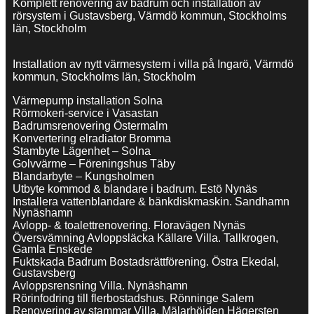
Komplett renovering av badrum och installation av
rörsystem i Gustavsberg, Värmdö kommun, Stockholms
län, Stockholm
Installation av nytt värmesystem i villa på Ingarö, Värmdö
kommun, Stockholms län, Stockholm
Värmepump installation Solna
Rörmokeri-service i Vasastan
Badrumsrenovering Östermalm
Konvertering elradiator Bromma
Stambyte Lägenhet – Solna
Golvvärme – Föreningshus Täby
Blandarbyte – Kungsholmen
Utbyte kommod & blandare i badrum. Estö Nynäs
Installera vattenblandare & bänkdiskmaskin. Sandhamn
Nynäshamn
Avlopp- & toalettrenovering. Floravägen Nynäs
Översvämning Avloppsläcka Källare Villa. Tallkrogen,
Gamla Enskede
Fuktskada Badrum Bostadsrättförening. Östra Ekedal,
Gustavsberg
Avloppsrensning Villa. Nynäshamn
Rörinfodring till flerbostadshus. Rönninge Salem
Renovering av stammar Villa. Mälarhöjden Hägersten