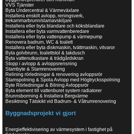
VVS Tjänster
Byta Undercentral & Värmeväxlare
Installera enskilt avlopp, reningsverk,
trekammarbrunn/slamavskiljare
Installera eller byta blandare och köksblandare
Installera eller byta varmvattenberedare
Installera eller byta vattenpump & värmepump
Renovera badrum, WC & toalett
Installera eller byta diskmaskin, tvättmaskin, vitvaror
Byta golvbrunn, toalettstol & takdusch
Byta vattenutkastare & trädgårdskran
Stopp i avlopp & avloppsrensning
Stambyte & Stamrenovering
Relining rörledningar & renovering avloppsrör
Stamspolning & Spola Avlopp med Högtrycksspolning
Byte Rörledningar & Bilning Avloppsrör
Byta element till vattenburet system radiatorer
Brunnsborrning & Installera Bergvärme
Besiktning Tätskikt vid Badrum- & Våtrumrenovering
Byggnadsprojekt vi gjort
Energieffektivisering av värmesystem i fastighet på