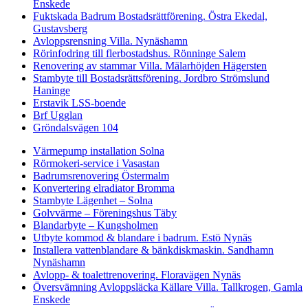
Enskede
Fuktskada Badrum Bostadsrättförening. Östra Ekedal,
Gustavsberg
Avloppsrensning Villa. Nynäshamn
Rörinfodring till flerbostadshus. Rönninge Salem
Renovering av stammar Villa. Mälarhöjden Hägersten
Stambyte till Bostadsrättsförening. Jordbro Strömslund
Haninge
Erstavik LSS-boende
Brf Ugglan
Gröndalsvägen 104
Värmepump installation Solna
Rörmokeri-service i Vasastan
Badrumsrenovering Östermalm
Konvertering elradiator Bromma
Stambyte Lägenhet – Solna
Golvvärme – Föreningshus Täby
Blandarbyte – Kungsholmen
Utbyte kommod & blandare i badrum. Estö Nynäs
Installera vattenblandare & bänkdiskmaskin. Sandhamn
Nynäshamn
Avlopp- & toalettrenovering. Floravägen Nynäs
Översvämning Avloppsläcka Källare Villa. Tallkrogen, Gamla
Enskede