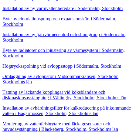
Installation av ny varmvattenberedare i Södermalm, Stockholm
Byte av cirkulationspump och expansionskärl i Södermalm,
Stockholm
Installation av ny fjärrvärmecentral och shuntgrupp i Södermalm,
Stockholm
Byte av radiatorer och injustering av värmesystem i Södermalm,
Stockholm
Högtrycksspolning vid avloppsstopp i Södermalm, Stockholm
Omläggning av avloppsrör i Midsommarkransen, Stockholm,
Stockholms län
Tätning av läckande kopplingar vid köksblandare och
diskmaskinsavstängning i Vällingby, Stockholm, Stockholms län
Installation av avhärdningsfilter för kalkreducering på inkommande
vatten i Bagarmossen, Stockholm, Stockholms län
Montering av vattenfelsbrytare med läckagesensorer och
huvudavstängning i Blackeberg, Stockholm, Stockholms län