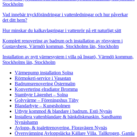
Stockholm
Vad innebär tryckförändringar i vattenledningar och hur påverkar
det ditt hem?
Hur minskar du kalkavlagringar i vattenrör på ett naturligt sätt
Komplett renovering av badrum och installation av rörsystem i
Gustavsberg, Värmdö kommun, Stockholms län, Stockholm
Installation av nytt värmesystem i villa på Ingarö, Värmdö kommun,
Stockholms län, Stockholm
Värmepump installation Solna
Rörmokeri-service i Vasastan
Badrumsrenovering Östermalm
Konvertering elradiator Bromma
Stambyte Lägenhet – Solna
Golvvärme – Föreningshus Täby
Blandarbyte – Kungsholmen
Utbyte kommod & blandare i badrum. Estö Nynäs
Installera vattenblandare & bänkdiskmaskin. Sandhamn
Nynäshamn
Avlopp- & toalettrenovering. Floravägen Nynäs
Översvämning Avloppsläcka Källare Villa. Tallkrogen, Gamla