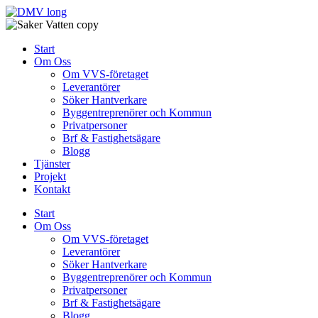
Skip
to
content
Start
Om Oss
Om VVS-företaget
Leverantörer
Söker Hantverkare
Byggentreprenörer och Kommun
Privatpersoner
Brf & Fastighetsägare
Blogg
Tjänster
Projekt
Kontakt
Start
Om Oss
Om VVS-företaget
Leverantörer
Söker Hantverkare
Byggentreprenörer och Kommun
Privatpersoner
Brf & Fastighetsägare
Blogg