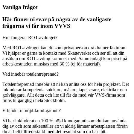
Vanliga frågor
Här finner ni svar på några av de vanligaste
frågorna vi får inom VVVS
Hur fungerar ROT-avdraget?
Med ROT-avdraget kan du som privatperson dra dra ner fakturan.
Vi hjälper er gärna ta kontakt med Skatteverket och ser till att din
ansökan om ROT-avdrag kommer med. Sammanlagt kan priset på
arbetskostnaden minskas med 30 % (ej för material).
Vad innebär totalentreprenad?
Totalentreprenad innebär att ni kan anlita oss för hela projektet. Det
inkluderar kompetenta snickare, målare, tapetserare, elektriker och
golvläggare. Allt detta och lite till får du med vår VVS-firma som
finns tillgänglig i hela Stockholm.
Erbjuder ni nöjd-kund-garanti?
Vi har inkluderat en 100 % nöjd kundgaranti som du kan använda
dig av och som säkerställer att vi aldrig lämnar arbetsplatsen förrän
du är helt tillfredsställd med det resultat som du har fått.