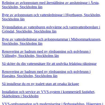
Relining av avloppsstam med återställning av anslutningar i Årsta,
Stockholm, Stockholms län
Byte av avloppsstam och vattenledningar i Hjorthagen, Stockholm,
Stockholms län
Nyinstallation av vattenburen golvvärme och varmvattenberedare i
Gröndal, Stockholm, Stockholms län
Byte av vattenledningar och avloppsstammar i Midsommarkransen,
Stockholm, Stockholms län
Renovering av badrum med ny rördragning och golvbrunn i
Vällingby, Stockholm, Stockholms län
Så sköter du din vattenmätare för att undvika felaktiga räkningar
Renovering av badrum med ny rördragning och golvbrunn i
Hagsätra, Stockholm, Stockholms län
Så installerar du en ny toalett utan att orsaka läckage
Installation och service av VVS-system i kommersiell fastighet,
Skärholmen i Stockholm
VVS-ombyggnation och modernisering i flerbostadshus, Hägersten i