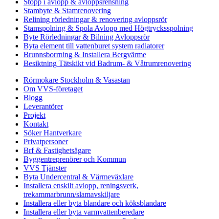
Stopp i avlopp & avloppsrensning
Stambyte & Stamrenovering
Relining rörledningar & renovering avloppsrör
Stamspolning & Spola Avlopp med Högtrycksspolning
Byte Rörledningar & Bilning Avloppsrör
Byta element till vattenburet system radiatorer
Brunnsborrning & Installera Bergvärme
Besiktning Tätskikt vid Badrum- & Våtrumrenovering
Rörmokare Stockholm & Vasastan
Om VVS-företaget
Blogg
Leverantörer
Projekt
Kontakt
Söker Hantverkare
Privatpersoner
Brf & Fastighetsägare
Byggentreprenörer och Kommun
VVS Tjänster
Byta Undercentral & Värmeväxlare
Installera enskilt avlopp, reningsverk,
trekammarbrunn/slamavskiljare
Installera eller byta blandare och köksblandare
Installera eller byta varmvattenberedare