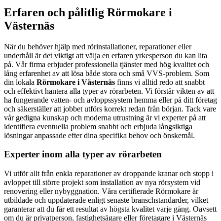
Erfaren och pålitlig Rörmokare i
Västernäs
När du behöver hjälp med rörinstallationer, reparationer eller
underhåll är det viktigt att välja en erfaren yrkesperson du kan lita
på. Vår firma erbjuder professionella tjänster med hög kvalitet och
lång erfarenhet av att lösa både stora och små VVS-problem. Som
din lokala
Rörmokare i Västernäs
finns vi alltid redo att snabbt
och effektivt hantera alla typer av rörarbeten. Vi förstår vikten av att
ha fungerande vatten- och avloppssystem hemma eller på ditt företag
och säkerställer att jobbet utförs korrekt redan från början. Tack vare
vår gedigna kunskap och moderna utrustning är vi experter på att
identifiera eventuella problem snabbt och erbjuda långsiktiga
lösningar anpassade efter dina specifika behov och önskemål.
Experter inom alla typer av rörarbeten
Vi utför allt från enkla reparationer av droppande kranar och stopp i
avloppet till större projekt som installation av nya rörsystem vid
renovering eller nybyggnation. Våra certifierade Rörmokare är
utbildade och uppdaterade enligt senaste branschstandarder, vilket
garanterar att du får ett resultat av högsta kvalitet varje gång. Oavsett
om du är privatperson, fastighetsägare eller företagare i Västernäs