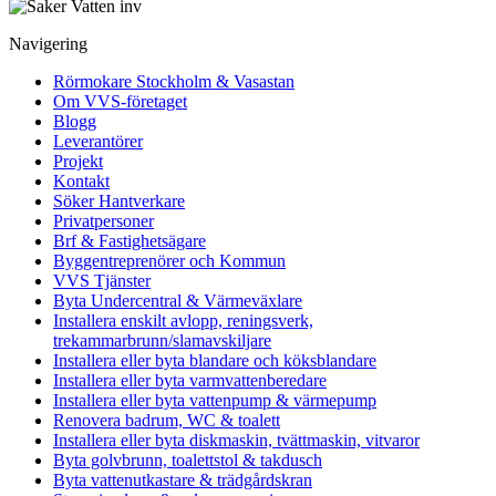
Navigering
Rörmokare Stockholm & Vasastan
Om VVS-företaget
Blogg
Leverantörer
Projekt
Kontakt
Söker Hantverkare
Privatpersoner
Brf & Fastighetsägare
Byggentreprenörer och Kommun
VVS Tjänster
Byta Undercentral & Värmeväxlare
Installera enskilt avlopp, reningsverk,
trekammarbrunn/slamavskiljare
Installera eller byta blandare och köksblandare
Installera eller byta varmvattenberedare
Installera eller byta vattenpump & värmepump
Renovera badrum, WC & toalett
Installera eller byta diskmaskin, tvättmaskin, vitvaror
Byta golvbrunn, toalettstol & takdusch
Byta vattenutkastare & trädgårdskran