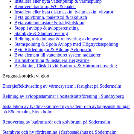
Installera eller byta vattenpump & värmepump
Renovera badrum, WC & toalett
Installera eller byta diskmaskin, tvättmaskin, vitvaror
Byta golvbrunn, toalettstol & takdusch
Byta vattenutkastare & trädgårdskran
Stopp i avlopp & avloppsrensning
Stambyte & Stamrenovering
Relining rörledningar & renovering avloppsrör
Stamspolning & Spola Avlopp med Högtrycksspolning
Byte Rörledningar & Bilning Avloppsrör
Byta element till vattenburet system radiatorer
Brunnsborrning & Installera Bergvärme
Besiktning Tätskikt vid Badrum- & Våtrumrenovering
Byggnadsprojekt vi gjort
Energieffektivisering av värmesystem i fastighet på Södermalm
Relining av avloppsstammar i bostadsrättsförening i Sundbyberg
Installation av tvättmaskin med nya vatten- och avloppsanslutningar
på Södermalm, Stockholm
Renovering av badrumsrör och golvbrunn på Södermalm
Stambyte och ny rördragning i flerbostadshus på Södermalm