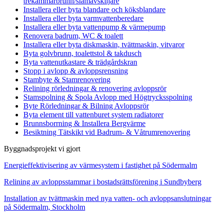
trekammarbrunn/slamavskiljare
Installera eller byta blandare och köksblandare
Installera eller byta varmvattenberedare
Installera eller byta vattenpump & värmepump
Renovera badrum, WC & toalett
Installera eller byta diskmaskin, tvättmaskin, vitvaror
Byta golvbrunn, toalettstol & takdusch
Byta vattenutkastare & trädgårdskran
Stopp i avlopp & avloppsrensning
Stambyte & Stamrenovering
Relining rörledningar & renovering avloppsrör
Stamspolning & Spola Avlopp med Högtrycksspolning
Byte Rörledningar & Bilning Avloppsrör
Byta element till vattenburet system radiatorer
Brunnsborrning & Installera Bergvärme
Besiktning Tätskikt vid Badrum- & Våtrumrenovering
Byggnadsprojekt vi gjort
Energieffektivisering av värmesystem i fastighet på Södermalm
Relining av avloppsstammar i bostadsrättsförening i Sundbyberg
Installation av tvättmaskin med nya vatten- och avloppsanslutningar
på Södermalm, Stockholm