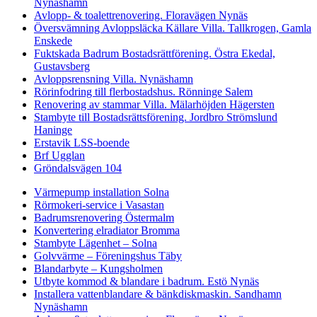
Nynäshamn
Avlopp- & toalettrenovering. Floravägen Nynäs
Översvämning Avloppsläcka Källare Villa. Tallkrogen, Gamla
Enskede
Fuktskada Badrum Bostadsrättförening. Östra Ekedal,
Gustavsberg
Avloppsrensning Villa. Nynäshamn
Rörinfodring till flerbostadshus. Rönninge Salem
Renovering av stammar Villa. Mälarhöjden Hägersten
Stambyte till Bostadsrättsförening. Jordbro Strömslund
Haninge
Erstavik LSS-boende
Brf Ugglan
Gröndalsvägen 104
Värmepump installation Solna
Rörmokeri-service i Vasastan
Badrumsrenovering Östermalm
Konvertering elradiator Bromma
Stambyte Lägenhet – Solna
Golvvärme – Föreningshus Täby
Blandarbyte – Kungsholmen
Utbyte kommod & blandare i badrum. Estö Nynäs
Installera vattenblandare & bänkdiskmaskin. Sandhamn
Nynäshamn