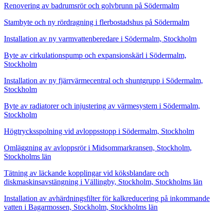
Renovering av badrumsrör och golvbrunn på Södermalm
Stambyte och ny rördragning i flerbostadshus på Södermalm
Installation av ny varmvattenberedare i Södermalm, Stockholm
Byte av cirkulationspump och expansionskärl i Södermalm,
Stockholm
Installation av ny fjärrvärmecentral och shuntgrupp i Södermalm,
Stockholm
Byte av radiatorer och injustering av värmesystem i Södermalm,
Stockholm
Högtrycksspolning vid avloppsstopp i Södermalm, Stockholm
Omläggning av avloppsrör i Midsommarkransen, Stockholm,
Stockholms län
Tätning av läckande kopplingar vid köksblandare och
diskmaskinsavstängning i Vällingby, Stockholm, Stockholms län
Installation av avhärdningsfilter för kalkreducering på inkommande
vatten i Bagarmossen, Stockholm, Stockholms län