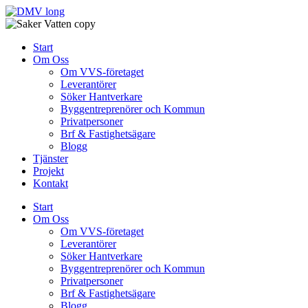
Skip
to
content
Start
Om Oss
Om VVS-företaget
Leverantörer
Söker Hantverkare
Byggentreprenörer och Kommun
Privatpersoner
Brf & Fastighetsägare
Blogg
Tjänster
Projekt
Kontakt
Start
Om Oss
Om VVS-företaget
Leverantörer
Söker Hantverkare
Byggentreprenörer och Kommun
Privatpersoner
Brf & Fastighetsägare
Blogg