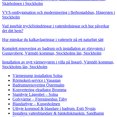
Skärholmen i Stockholm
VVS-ombyggnation och modernisering i flerbostadshus, Hägersten i
Stockholm
Vad innebär tryckförändringar i vattenledningar och hur påverkar
det ditt hem?
Hur minskar du kalkavlagringar i vattenrör på ett naturligt sätt
Komplett renovering av badrum och installation av rörsystem i
Gustavsberg, Värmdö kommun, Stockholms län, Stockholm
Installation av nytt värmesystem i villa på Ingarö, Värmdö kommun,
Stockholms län, Stockholm
Värmepump installation Solna
Rörmokeri-service i Vasastan
Badrumsrenovering Östermalm
Konvertering elradiator Bromma
Stambyte Lägenhet – Solna
Golvvärme – Föreningshus Täby
Blandarbyte – Kungsholmen
Utbyte kommod & blandare i badrum. Estö Nynäs
Installera vattenblandare & bänkdiskmaskin. Sandhamn