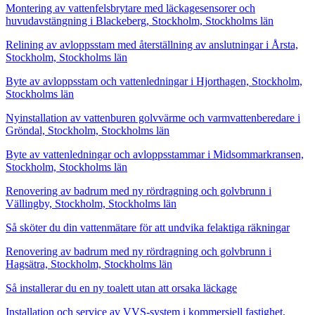
Montering av vattenfelsbrytare med läckagesensorer och
huvudavstängning i Blackeberg, Stockholm, Stockholms län
Relining av avloppsstam med återställning av anslutningar i Årsta,
Stockholm, Stockholms län
Byte av avloppsstam och vattenledningar i Hjorthagen, Stockholm,
Stockholms län
Nyinstallation av vattenburen golvvärme och varmvattenberedare i
Gröndal, Stockholm, Stockholms län
Byte av vattenledningar och avloppsstammar i Midsommarkransen,
Stockholm, Stockholms län
Renovering av badrum med ny rördragning och golvbrunn i
Vällingby, Stockholm, Stockholms län
Så sköter du din vattenmätare för att undvika felaktiga räkningar
Renovering av badrum med ny rördragning och golvbrunn i
Hagsätra, Stockholm, Stockholms län
Så installerar du en ny toalett utan att orsaka läckage
Installation och service av VVS-system i kommersiell fastighet,