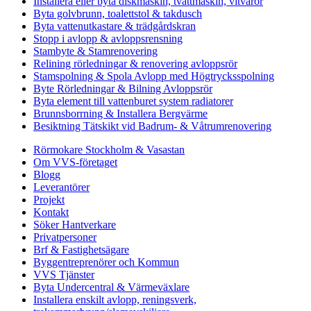
Installera eller byta diskmaskin, tvättmaskin, vitvaror
Byta golvbrunn, toalettstol & takdusch
Byta vattenutkastare & trädgårdskran
Stopp i avlopp & avloppsrensning
Stambyte & Stamrenovering
Relining rörledningar & renovering avloppsrör
Stamspolning & Spola Avlopp med Högtrycksspolning
Byte Rörledningar & Bilning Avloppsrör
Byta element till vattenburet system radiatorer
Brunnsborrning & Installera Bergvärme
Besiktning Tätskikt vid Badrum- & Våtrumrenovering
Rörmokare Stockholm & Vasastan
Om VVS-företaget
Blogg
Leverantörer
Projekt
Kontakt
Söker Hantverkare
Privatpersoner
Brf & Fastighetsägare
Byggentreprenörer och Kommun
VVS Tjänster
Byta Undercentral & Värmeväxlare
Installera enskilt avlopp, reningsverk,