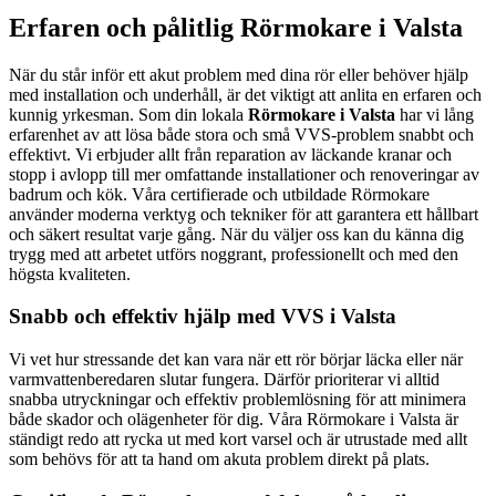
Erfaren och pålitlig Rörmokare i Valsta
När du står inför ett akut problem med dina rör eller behöver hjälp
med installation och underhåll, är det viktigt att anlita en erfaren och
kunnig yrkesman. Som din lokala
Rörmokare i Valsta
har vi lång
erfarenhet av att lösa både stora och små VVS-problem snabbt och
effektivt. Vi erbjuder allt från reparation av läckande kranar och
stopp i avlopp till mer omfattande installationer och renoveringar av
badrum och kök. Våra certifierade och utbildade Rörmokare
använder moderna verktyg och tekniker för att garantera ett hållbart
och säkert resultat varje gång. När du väljer oss kan du känna dig
trygg med att arbetet utförs noggrant, professionellt och med den
högsta kvaliteten.
Snabb och effektiv hjälp med VVS i Valsta
Vi vet hur stressande det kan vara när ett rör börjar läcka eller när
varmvattenberedaren slutar fungera. Därför prioriterar vi alltid
snabba utryckningar och effektiv problemlösning för att minimera
både skador och olägenheter för dig. Våra Rörmokare i Valsta är
ständigt redo att rycka ut med kort varsel och är utrustade med allt
som behövs för att ta hand om akuta problem direkt på plats.