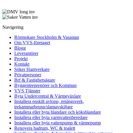
Navigering
Rörmokare Stockholm & Vasastan
Om VVS-företaget
Blogg
Leverantörer
Projekt
Kontakt
Söker Hantverkare
Privatpersoner
Brf & Fastighetsägare
Byggentreprenörer och Kommun
VVS Tjänster
Byta Undercentral & Värmeväxlare
Installera enskilt avlopp, reningsverk,
trekammarbrunn/slamavskiljare
Installera eller byta blandare och köksblandare
Installera eller byta varmvattenberedare
Installera eller byta vattenpump & värmepump
Renovera badrum, WC & toalett