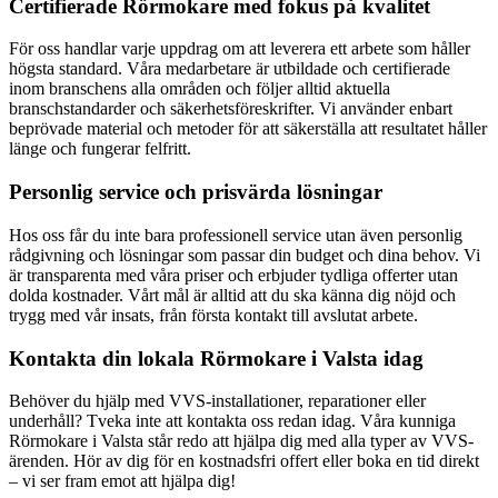
Certifierade Rörmokare med fokus på kvalitet
För oss handlar varje uppdrag om att leverera ett arbete som håller
högsta standard. Våra medarbetare är utbildade och certifierade
inom branschens alla områden och följer alltid aktuella
branschstandarder och säkerhetsföreskrifter. Vi använder enbart
beprövade material och metoder för att säkerställa att resultatet håller
länge och fungerar felfritt.
Personlig service och prisvärda lösningar
Hos oss får du inte bara professionell service utan även personlig
rådgivning och lösningar som passar din budget och dina behov. Vi
är transparenta med våra priser och erbjuder tydliga offerter utan
dolda kostnader. Vårt mål är alltid att du ska känna dig nöjd och
trygg med vår insats, från första kontakt till avslutat arbete.
Kontakta din lokala Rörmokare i Valsta idag
Behöver du hjälp med VVS-installationer, reparationer eller
underhåll? Tveka inte att kontakta oss redan idag. Våra kunniga
Rörmokare i Valsta står redo att hjälpa dig med alla typer av VVS-
ärenden. Hör av dig för en kostnadsfri offert eller boka en tid direkt
– vi ser fram emot att hjälpa dig!