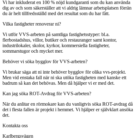
Vi har inkluderat en 100 % nöjd kundgaranti som du kan använda
dig av och som säkerställer att vi aldrig lämnar arbetsplatsen förrän
du är helt tillfredsställd med det resultat som du har fått.
Vilka fastigheter renoverar ni?
Vi utför VVS-arbeten på samtliga fastighetsstyper: bl.a.
flerbostadshus, villor, butiker och restauranger samt kontor,
industrilokaler, skolor, kyrkor, kommersiella fastigheter,
sommarstugor och mycket mer.
Behöver vi söka bygglov för VVS-arbeten?
Vi brukar säga att ni inte behöver bygglov för olika vvs-projekt.
Men vid enstaka fall när ni ska utöka fastigheten med kanske ett
badrum så kan det behövas. Men då hjälper vi er med det.
Kan jag söka ROT-Avdrag för VVS-arbeten?
När du anlitar en rörmokare kan du vanligtvis söka ROT-avdrag då
det i flesta fallen är projekt i hemmet. Vi hjälper er självklart ansöka
det.
Kontakta oss
Karlbergsvägen