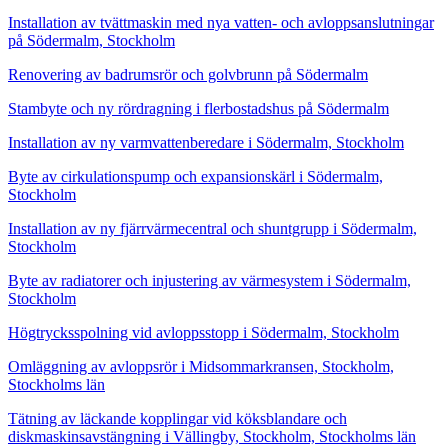
Installation av tvättmaskin med nya vatten- och avloppsanslutningar
på Södermalm, Stockholm
Renovering av badrumsrör och golvbrunn på Södermalm
Stambyte och ny rördragning i flerbostadshus på Södermalm
Installation av ny varmvattenberedare i Södermalm, Stockholm
Byte av cirkulationspump och expansionskärl i Södermalm,
Stockholm
Installation av ny fjärrvärmecentral och shuntgrupp i Södermalm,
Stockholm
Byte av radiatorer och injustering av värmesystem i Södermalm,
Stockholm
Högtrycksspolning vid avloppsstopp i Södermalm, Stockholm
Omläggning av avloppsrör i Midsommarkransen, Stockholm,
Stockholms län
Tätning av läckande kopplingar vid köksblandare och
diskmaskinsavstängning i Vällingby, Stockholm, Stockholms län