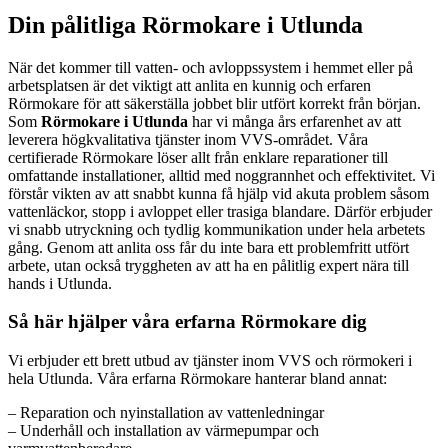
Din pålitliga Rörmokare i Utlunda
När det kommer till vatten- och avloppssystem i hemmet eller på
arbetsplatsen är det viktigt att anlita en kunnig och erfaren
Rörmokare för att säkerställa jobbet blir utfört korrekt från början.
Som
Rörmokare i Utlunda
har vi många års erfarenhet av att
leverera högkvalitativa tjänster inom VVS-området. Våra
certifierade Rörmokare löser allt från enklare reparationer till
omfattande installationer, alltid med noggrannhet och effektivitet. Vi
förstår vikten av att snabbt kunna få hjälp vid akuta problem såsom
vattenläckor, stopp i avloppet eller trasiga blandare. Därför erbjuder
vi snabb utryckning och tydlig kommunikation under hela arbetets
gång. Genom att anlita oss får du inte bara ett problemfritt utfört
arbete, utan också tryggheten av att ha en pålitlig expert nära till
hands i Utlunda.
Så här hjälper våra erfarna Rörmokare dig
Vi erbjuder ett brett utbud av tjänster inom VVS och rörmokeri i
hela Utlunda. Våra erfarna Rörmokare hanterar bland annat:
– Reparation och nyinstallation av vattenledningar
– Underhåll och installation av värmepumpar och