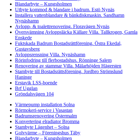
Blandarbyte – Kungsholmen
Utbyte kommod & blandare i badrum. Estö Nynäs
Installera vattenblandare & bänkdiskmaskin. Sandhamn
Nynäshamn
Avlopp- & toalettrenovering. Floravägen Nynäs
Översvämning Avloppsläcka Källare Villa. Tallkrogen, Gamla
Enskede
Fuktskada Badrum Bostadsrättförening. Östra Ekedal,
Gustavsberg
Avloppsrensning Villa. Nynäshamn
Rörinfodring till flerbostadshus. Rönninge Salem
Renovering av stammar Villa. Mälarhöjden Hägersten
Stambyte till Bostadsrättsförening. Jordbro Strömslund
Haninge
Erstavik LSS-boende
Brf Ugglan
Gröndalsvägen 104
Värmepump installation Solna
Rörmokeri-service i Vasastan
Badrumsrenovering Östermalm
Konvertering elradiator Bromma
Stambyte Lägenhet – Solna
Golvvärme – Föreningshus Täby
Blandarbyte – Kungsholmen