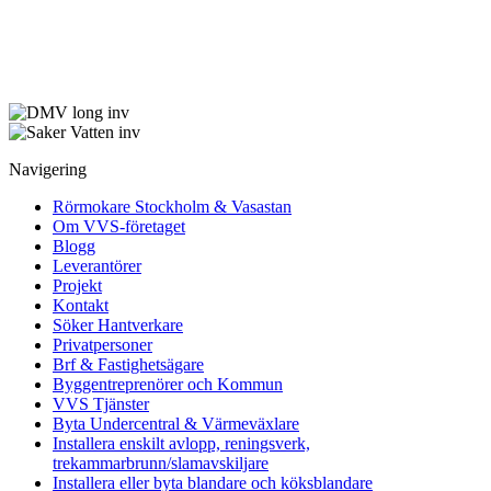
Navigering
Rörmokare Stockholm & Vasastan
Om VVS-företaget
Blogg
Leverantörer
Projekt
Kontakt
Söker Hantverkare
Privatpersoner
Brf & Fastighetsägare
Byggentreprenörer och Kommun
VVS Tjänster
Byta Undercentral & Värmeväxlare
Installera enskilt avlopp, reningsverk,
trekammarbrunn/slamavskiljare
Installera eller byta blandare och köksblandare