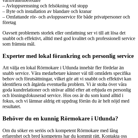
varmvattenberedare
– Avloppsrensning och felsökning vid stopp
– Byte och installation av blandare och kranar
– Omfattande rör- och avloppsservice för både privatpersoner och
företag
Oavsett problemets storlek eller omfattning ser vi till att lösa det
snabbt och effektivt, alltid med god kvalitet och professionell service
som främsta mål.
Experter med lokal förankring och personlig service
Att välja en lokal Rörmokare i Utlunda innebär fler fördelar än
snabb service. Våra medarbetare känner väl till områdets specifika
behov och förutsättningar, vilket gör att vi snabbt och effektivt kan
identifiera och åtgärda eventuella problem. Vi är stolta över våra
goda kundrelationer och strävar alltid efter att erbjuda en personlig
och lösningsfokuserad service. Hos oss är du som kund alltid i
fokus, och vi lämnar aldrig ett uppdrag förrän du är helt nöjd med
resultatet.
Behöver du en kunnig Rörmokare i Utlunda?
Om du söker en seriös och kompetent Rörmokare med lång
erfarenhet och bred kompetens har du kommit rätt. Kontakta oss