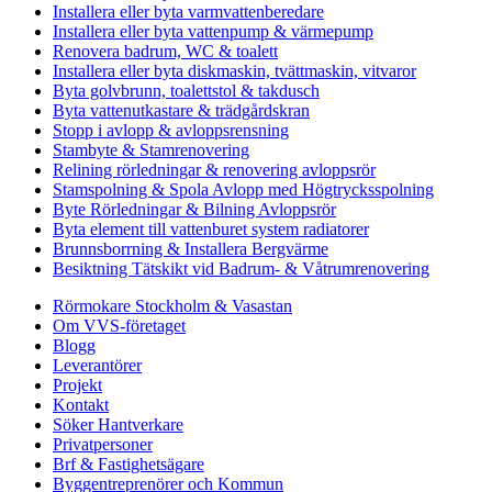
Installera eller byta varmvattenberedare
Installera eller byta vattenpump & värmepump
Renovera badrum, WC & toalett
Installera eller byta diskmaskin, tvättmaskin, vitvaror
Byta golvbrunn, toalettstol & takdusch
Byta vattenutkastare & trädgårdskran
Stopp i avlopp & avloppsrensning
Stambyte & Stamrenovering
Relining rörledningar & renovering avloppsrör
Stamspolning & Spola Avlopp med Högtrycksspolning
Byte Rörledningar & Bilning Avloppsrör
Byta element till vattenburet system radiatorer
Brunnsborrning & Installera Bergvärme
Besiktning Tätskikt vid Badrum- & Våtrumrenovering
Rörmokare Stockholm & Vasastan
Om VVS-företaget
Blogg
Leverantörer
Projekt
Kontakt
Söker Hantverkare
Privatpersoner
Brf & Fastighetsägare
Byggentreprenörer och Kommun