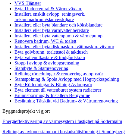
VVS Tjänster
Byta Undercentral & Värmeväxlare
Installera enskilt avlopp, reningsverk,
trekammarbrunn/slamavskiljare
Installera eller byta blandare och köksblandare
Installera eller byta varmvattenberedare
Installera eller byta vattenpump & värmepump
Renovera badrum, WC & toalett
Installera eller byta diskmaskin, tvättmaskin, vitvaror
Byta golvbrunn, toalettstol & takdusch
Byta vattenutkastare & trädgårdskran
Stopp i avlopp & avloppsrensning
Stambyte & Stamrenovering
Relining rörledningar & renovering avloppsrör
Stamspolning & Spola Avlopp med Högtrycksspolning
Byte Rörledningar & Bilning Avloppsrör
Byta element till vattenburet system radiatorer
Brunnsborrning & Installera Bergvärme
Besiktning Tätskikt vid Badrum- & Våtrumrenovering
Byggnadsprojekt vi gjort
Energieffektivisering av värmesystem i fastighet på Södermalm
Relining av avloppsstammar i bostadsrättsförening i Sundbyberg