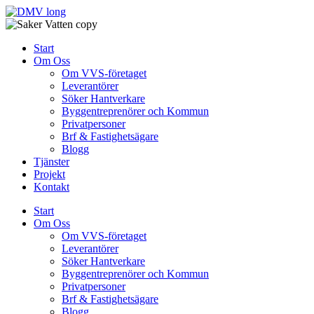
Skip
to
content
Start
Om Oss
Om VVS-företaget
Leverantörer
Söker Hantverkare
Byggentreprenörer och Kommun
Privatpersoner
Brf & Fastighetsägare
Blogg
Tjänster
Projekt
Kontakt
Start
Om Oss
Om VVS-företaget
Leverantörer
Söker Hantverkare
Byggentreprenörer och Kommun
Privatpersoner
Brf & Fastighetsägare
Blogg