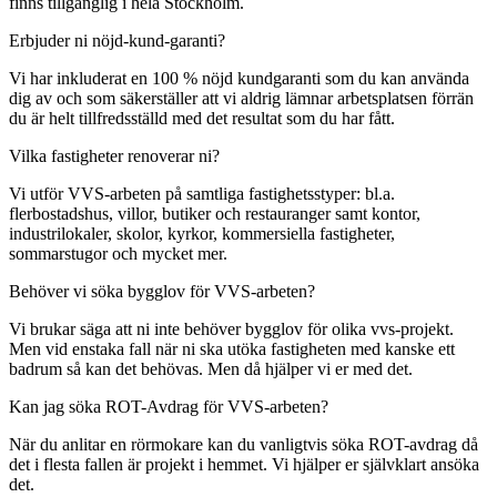
finns tillgänglig i hela Stockholm.
Erbjuder ni nöjd-kund-garanti?
Vi har inkluderat en 100 % nöjd kundgaranti som du kan använda
dig av och som säkerställer att vi aldrig lämnar arbetsplatsen förrän
du är helt tillfredsställd med det resultat som du har fått.
Vilka fastigheter renoverar ni?
Vi utför VVS-arbeten på samtliga fastighetsstyper: bl.a.
flerbostadshus, villor, butiker och restauranger samt kontor,
industrilokaler, skolor, kyrkor, kommersiella fastigheter,
sommarstugor och mycket mer.
Behöver vi söka bygglov för VVS-arbeten?
Vi brukar säga att ni inte behöver bygglov för olika vvs-projekt.
Men vid enstaka fall när ni ska utöka fastigheten med kanske ett
badrum så kan det behövas. Men då hjälper vi er med det.
Kan jag söka ROT-Avdrag för VVS-arbeten?
När du anlitar en rörmokare kan du vanligtvis söka ROT-avdrag då
det i flesta fallen är projekt i hemmet. Vi hjälper er självklart ansöka
det.