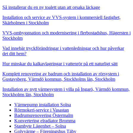
Så installerar du en ny toalett utan att orsaka läckage
Installation och service av VVS-system i kommersiell fastighet,
Skärholmen i Stockholm
VVS-ombyggnation och modernisering i flerbostadshus, Hägersten i
Stockholm
Vad innebär tryckförändringar i vattenledningar och hur påverkar
det ditt hem?
Hur minskar du kalkavlagringar i vattenrör på ett naturligt sätt
Komplett renovering av badrum och installation av rörsystem i
Gustavsberg, Värmdö kommun, Stockholms län, Stockholm
Installation av nytt värmesystem i villa på Ingarö, Värmdö kommun,
Stockholms län, Stockholm
Värmepump installation Solna
Rörmokeri-service i Vasastan
Badrumsrenovering Östermalm
Konvertering elradiator Bromma
Stambyte Lägenhet – Solna
Golvvärme – Föreningshus Täby