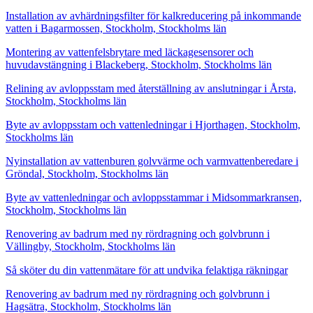
Installation av avhärdningsfilter för kalkreducering på inkommande
vatten i Bagarmossen, Stockholm, Stockholms län
Montering av vattenfelsbrytare med läckagesensorer och
huvudavstängning i Blackeberg, Stockholm, Stockholms län
Relining av avloppsstam med återställning av anslutningar i Årsta,
Stockholm, Stockholms län
Byte av avloppsstam och vattenledningar i Hjorthagen, Stockholm,
Stockholms län
Nyinstallation av vattenburen golvvärme och varmvattenberedare i
Gröndal, Stockholm, Stockholms län
Byte av vattenledningar och avloppsstammar i Midsommarkransen,
Stockholm, Stockholms län
Renovering av badrum med ny rördragning och golvbrunn i
Vällingby, Stockholm, Stockholms län
Så sköter du din vattenmätare för att undvika felaktiga räkningar
Renovering av badrum med ny rördragning och golvbrunn i
Hagsätra, Stockholm, Stockholms län