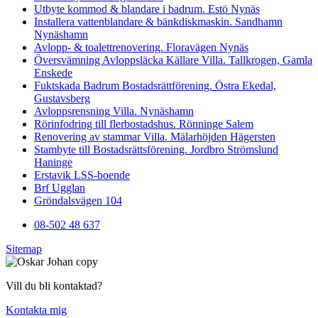
Utbyte kommod & blandare i badrum. Estö Nynäs
Installera vattenblandare & bänkdiskmaskin. Sandhamn
Nynäshamn
Avlopp- & toalettrenovering. Floravägen Nynäs
Översvämning Avloppsläcka Källare Villa. Tallkrogen, Gamla
Enskede
Fuktskada Badrum Bostadsrättförening. Östra Ekedal,
Gustavsberg
Avloppsrensning Villa. Nynäshamn
Rörinfodring till flerbostadshus. Rönninge Salem
Renovering av stammar Villa. Mälarhöjden Hägersten
Stambyte till Bostadsrättsförening. Jordbro Strömslund
Haninge
Erstavik LSS-boende
Brf Ugglan
Gröndalsvägen 104
08-502 48 637
Sitemap
Vill du bli kontaktad?
Kontakta mig