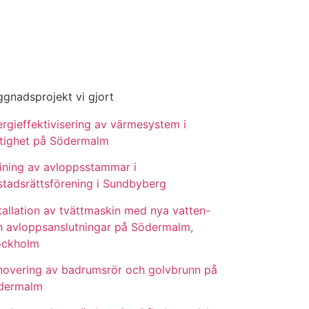
gnadsprojekt vi gjort
rgieffektivisering av värmesystem i
stighet på Södermalm
ining av avloppsstammar i
stadsrättsförening i Sundbyberg
tallation av tvättmaskin med nya vatten-
h avloppsanslutningar på Södermalm,
ockholm
novering av badrumsrör och golvbrunn på
dermalm