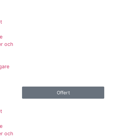
t
e
er och
gare
Offert
t
e
er och