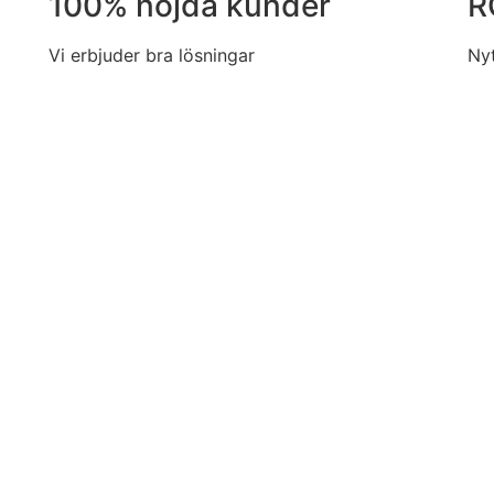
100% nöjda kunder
R
Vi erbjuder bra lösningar
Ny