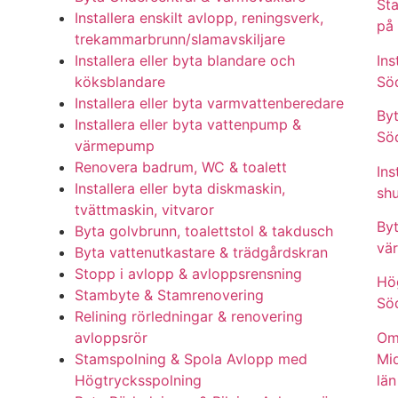
Sta
Installera enskilt avlopp, reningsverk,
på
trekammarbrunn/slamavskiljare
Ins
Installera eller byta blandare och
Sö
köksblandare
Installera eller byta varmvattenberedare
Byt
Installera eller byta vattenpump &
Sö
värmepump
Renovera badrum, WC & toalett
Ins
Installera eller byta diskmaskin,
sh
tvättmaskin, vitvaror
Byt
Byta golvbrunn, toalettstol & takdusch
vä
Byta vattenutkastare & trädgårdskran
Stopp i avlopp & avloppsrensning
Hö
Stambyte & Stamrenovering
Sö
Relining rörledningar & renovering
Om
avloppsrör
Mi
Stamspolning & Spola Avlopp med
län
Högtrycksspolning