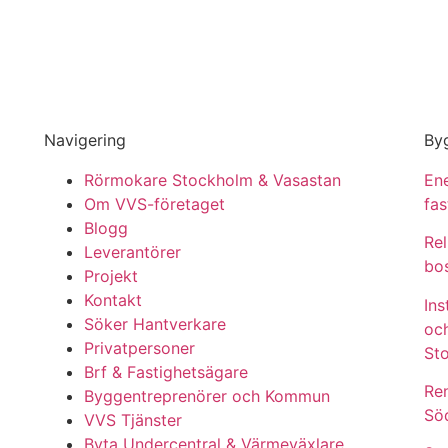
Navigering
Byg
Rörmokare Stockholm & Vasastan
Ene
Om VVS-företaget
fa
Blogg
Rel
Leverantörer
bo
Projekt
Kontakt
Ins
Söker Hantverkare
oc
Privatpersoner
St
Brf & Fastighetsägare
Re
Byggentreprenörer och Kommun
Sö
VVS Tjänster
Byta Undercentral & Värmeväxlare