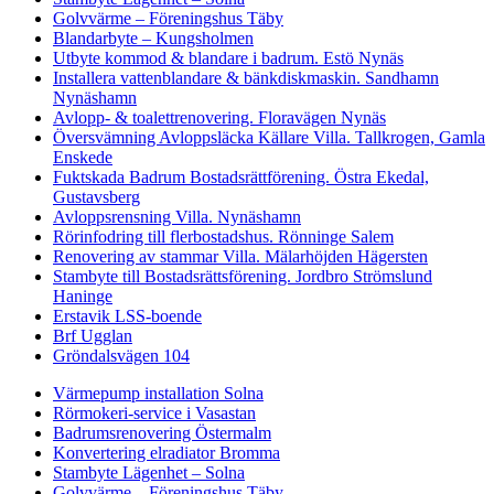
Golvvärme – Föreningshus Täby
Blandarbyte – Kungsholmen
Utbyte kommod & blandare i badrum. Estö Nynäs
Installera vattenblandare & bänkdiskmaskin. Sandhamn
Nynäshamn
Avlopp- & toalettrenovering. Floravägen Nynäs
Översvämning Avloppsläcka Källare Villa. Tallkrogen, Gamla
Enskede
Fuktskada Badrum Bostadsrättförening. Östra Ekedal,
Gustavsberg
Avloppsrensning Villa. Nynäshamn
Rörinfodring till flerbostadshus. Rönninge Salem
Renovering av stammar Villa. Mälarhöjden Hägersten
Stambyte till Bostadsrättsförening. Jordbro Strömslund
Haninge
Erstavik LSS-boende
Brf Ugglan
Gröndalsvägen 104
Värmepump installation Solna
Rörmokeri-service i Vasastan
Badrumsrenovering Östermalm
Konvertering elradiator Bromma
Stambyte Lägenhet – Solna
Golvvärme – Föreningshus Täby