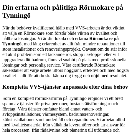
Din erfarna och pålitliga Rörmokare på
Tynningö
När du behöver kvalificerad hjälp med VVS-arbeten är det viktigt
att välja en Rörmokare som förstår både vikten av kvalitet och
hållbara lösningar. Vi är din lokala och erfarna
Rörmokare på
Tynningö
, med lång erfarenhet av allt från mindre reparationer till
stora installationer och renoveringsprojekt. Oavsett om du står inför
ett akut problem som ett läckande rör, stopp i avloppet eller vill
uppgradera ditt badrum, finns vi snabbt på plats med professionella
lösningar och personlig service. Våra certifierade Rörmokare
säkerställer att varje arbete utförs noggrant, effektivt och med högsta
kvalitet – allt för att du ska känna dig trygg och nöjd med resultatet.
Kompletta VVS-tjänster anpassade efter dina behov
Som en komplett rörmokarfirma på Tynningö erbjuder vi ett brett
spann av tjänster för privatpersoner, bostadsrättsföreningar och
företag. Våra tjänster omfattar bland annat vatten- och
avloppsinstallationer, värmesystem, badrumsrenoveringar,
köksinstallationer samt underhåll och reparationer. Vi arbetar alltid
med kvalitetsmaterial från välkända leverantörer och tar ansvar för
hela processen, från rådgivning och planering till utförande och