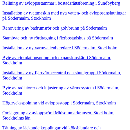
Relining av avloppsstammar i bostadsrättsförening i Sundbyberg
Installation av tvättmaskin med nya vatten- och avloppsanslutningar
på Södermalm, Stockholm
Renovering av badrumsrör och golvbrunn på Södermalm
Stambyte och ny rördragning i flerbostadshus på Södermalm
Installation av ny varmvattenberedare i Södermalm, Stockholm
Byte av cirkulationspump och expansionskärl i Södermalm,
Stockholm
Installation av ny fjärrvärmecentral och shuntgrupp i Södermalm,
Stockholm
Byte av radiatorer och injustering av värmesystem i Södermalm,
Stockholm
Högtrycksspolning vid avloppsstopp i Södermalm, Stockholm
Omläggning av avloppsrör i Midsommarkransen, Stockholm,
Stockholms län
Tätning av läckande kopplingar vid köksblandare och