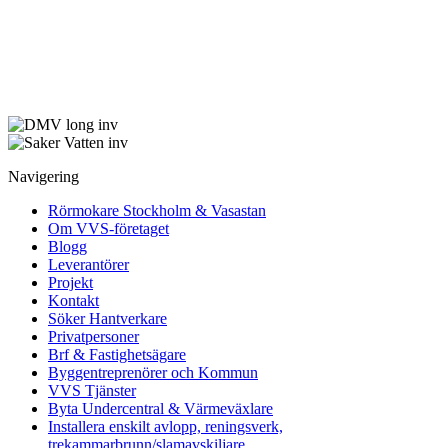
Navigering
Rörmokare Stockholm & Vasastan
Om VVS-företaget
Blogg
Leverantörer
Projekt
Kontakt
Söker Hantverkare
Privatpersoner
Brf & Fastighetsägare
Byggentreprenörer och Kommun
VVS Tjänster
Byta Undercentral & Värmeväxlare
Installera enskilt avlopp, reningsverk,
trekammarbrunn/slamavskiljare