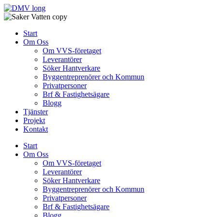
Skip
to
content
Start
Om Oss
Om VVS-företaget
Leverantörer
Söker Hantverkare
Byggentreprenörer och Kommun
Privatpersoner
Brf & Fastighetsägare
Blogg
Tjänster
Projekt
Kontakt
Start
Om Oss
Om VVS-företaget
Leverantörer
Söker Hantverkare
Byggentreprenörer och Kommun
Privatpersoner
Brf & Fastighetsägare
Blogg