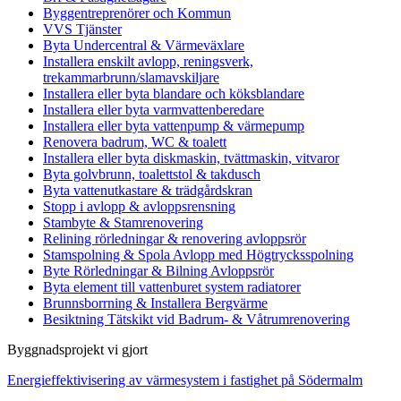
Byggentreprenörer och Kommun
VVS Tjänster
Byta Undercentral & Värmeväxlare
Installera enskilt avlopp, reningsverk,
trekammarbrunn/slamavskiljare
Installera eller byta blandare och köksblandare
Installera eller byta varmvattenberedare
Installera eller byta vattenpump & värmepump
Renovera badrum, WC & toalett
Installera eller byta diskmaskin, tvättmaskin, vitvaror
Byta golvbrunn, toalettstol & takdusch
Byta vattenutkastare & trädgårdskran
Stopp i avlopp & avloppsrensning
Stambyte & Stamrenovering
Relining rörledningar & renovering avloppsrör
Stamspolning & Spola Avlopp med Högtrycksspolning
Byte Rörledningar & Bilning Avloppsrör
Byta element till vattenburet system radiatorer
Brunnsborrning & Installera Bergvärme
Besiktning Tätskikt vid Badrum- & Våtrumrenovering
Byggnadsprojekt vi gjort
Energieffektivisering av värmesystem i fastighet på Södermalm