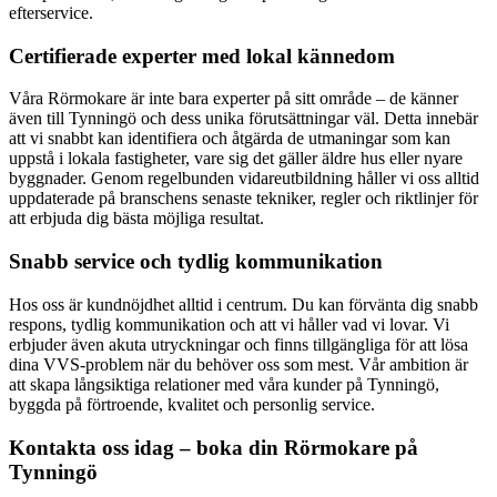
efterservice.
Certifierade experter med lokal kännedom
Våra Rörmokare är inte bara experter på sitt område – de känner
även till Tynningö och dess unika förutsättningar väl. Detta innebär
att vi snabbt kan identifiera och åtgärda de utmaningar som kan
uppstå i lokala fastigheter, vare sig det gäller äldre hus eller nyare
byggnader. Genom regelbunden vidareutbildning håller vi oss alltid
uppdaterade på branschens senaste tekniker, regler och riktlinjer för
att erbjuda dig bästa möjliga resultat.
Snabb service och tydlig kommunikation
Hos oss är kundnöjdhet alltid i centrum. Du kan förvänta dig snabb
respons, tydlig kommunikation och att vi håller vad vi lovar. Vi
erbjuder även akuta utryckningar och finns tillgängliga för att lösa
dina VVS-problem när du behöver oss som mest. Vår ambition är
att skapa långsiktiga relationer med våra kunder på Tynningö,
byggda på förtroende, kvalitet och personlig service.
Kontakta oss idag – boka din Rörmokare på
Tynningö