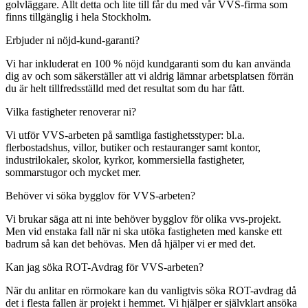
golvläggare. Allt detta och lite till får du med vår VVS-firma som
finns tillgänglig i hela Stockholm.
Erbjuder ni nöjd-kund-garanti?
Vi har inkluderat en 100 % nöjd kundgaranti som du kan använda
dig av och som säkerställer att vi aldrig lämnar arbetsplatsen förrän
du är helt tillfredsställd med det resultat som du har fått.
Vilka fastigheter renoverar ni?
Vi utför VVS-arbeten på samtliga fastighetsstyper: bl.a.
flerbostadshus, villor, butiker och restauranger samt kontor,
industrilokaler, skolor, kyrkor, kommersiella fastigheter,
sommarstugor och mycket mer.
Behöver vi söka bygglov för VVS-arbeten?
Vi brukar säga att ni inte behöver bygglov för olika vvs-projekt.
Men vid enstaka fall när ni ska utöka fastigheten med kanske ett
badrum så kan det behövas. Men då hjälper vi er med det.
Kan jag söka ROT-Avdrag för VVS-arbeten?
När du anlitar en rörmokare kan du vanligtvis söka ROT-avdrag då
det i flesta fallen är projekt i hemmet. Vi hjälper er självklart ansöka