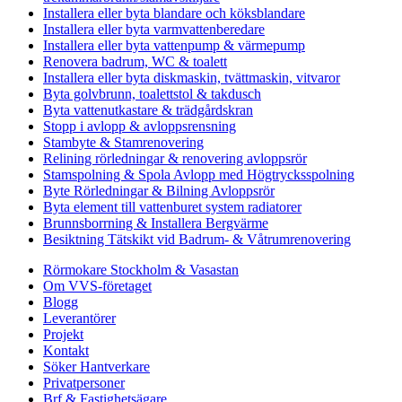
Installera eller byta blandare och köksblandare
Installera eller byta varmvattenberedare
Installera eller byta vattenpump & värmepump
Renovera badrum, WC & toalett
Installera eller byta diskmaskin, tvättmaskin, vitvaror
Byta golvbrunn, toalettstol & takdusch
Byta vattenutkastare & trädgårdskran
Stopp i avlopp & avloppsrensning
Stambyte & Stamrenovering
Relining rörledningar & renovering avloppsrör
Stamspolning & Spola Avlopp med Högtrycksspolning
Byte Rörledningar & Bilning Avloppsrör
Byta element till vattenburet system radiatorer
Brunnsborrning & Installera Bergvärme
Besiktning Tätskikt vid Badrum- & Våtrumrenovering
Rörmokare Stockholm & Vasastan
Om VVS-företaget
Blogg
Leverantörer
Projekt
Kontakt
Söker Hantverkare
Privatpersoner
Brf & Fastighetsägare