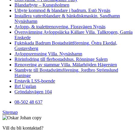
Blandarbyte – Kungsholmen
Utbyte kommod & blandare i badrum. Estö Nynäs
Installera vattenblandare & bänkdiskmaskin. Sandhamn
Nynäshamn
Avlopp- & toalettrenovering. Floravägen Nynäs
Översvämning Avloppsläcka Källare Villa. Tallkrogen, Gamla
Enskede
Fuktskada Badrum Bostadsrättförening. Östra Ekedal,
Gustavsberg
Avloppsrensning Villa. Nynäshamn
Rörinfodring till flerbostadshus. Rönninge Salem
Renovering av stammar Villa. Mälarhöjden Hägersten
Stambyte till Bostadsrättsförening. Jordbro Strömslund
Haninge
Erstavik LSS-boende
Brf Ugglan
Gröndalsvägen 104
08-502 48 637
Sitemap
Vill du bli kontaktad?