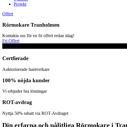
Projekt
Offert
Rörmokare Tranholmen
Kontakta oss för en fri offert redan idag!
Fri Offert
Certfierade
Auktoriserade hantverkare
100% nöjda kunder
Vi erbjuder bra lösningar
ROT-avdrag
Nyttja 50% rabatt via ROT-Avdraget
Din erfarna och pålitliga Rörmokare i Tr