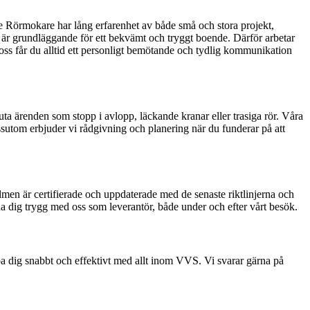
ade Rörmokare har lång erfarenhet av både små och stora projekt,
ör är grundläggande för ett bekvämt och tryggt boende. Därför arbetar
d oss får du alltid ett personligt bemötande och tydlig kommunikation
uta ärenden som stopp i avlopp, läckande kranar eller trasiga rör. Våra
sutom erbjuder vi rådgivning och planering när du funderar på att
lmen är certifierade och uppdaterade med de senaste riktlinjerna och
na dig trygg med oss som leverantör, både under och efter vårt besök.
lpa dig snabbt och effektivt med allt inom VVS. Vi svarar gärna på