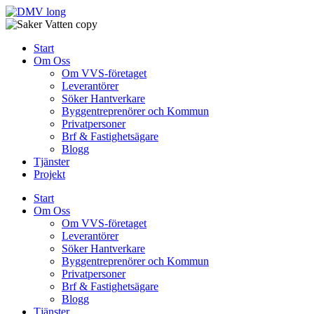
Skip
to
content
Start
Om Oss
Om VVS-företaget
Leverantörer
Söker Hantverkare
Byggentreprenörer och Kommun
Privatpersoner
Brf & Fastighetsägare
Blogg
Tjänster
Projekt
Start
Om Oss
Om VVS-företaget
Leverantörer
Söker Hantverkare
Byggentreprenörer och Kommun
Privatpersoner
Brf & Fastighetsägare
Blogg
Tjänster