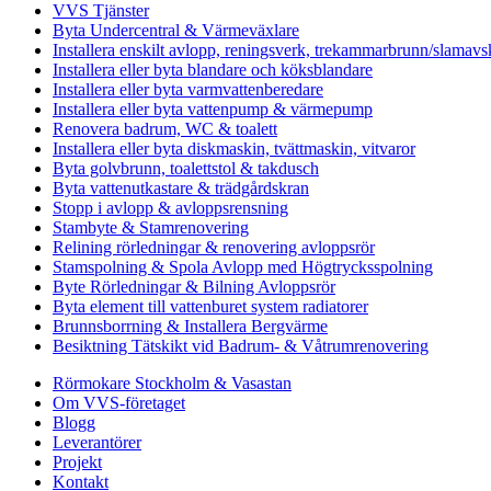
VVS Tjänster
Byta Undercentral & Värmeväxlare
Installera enskilt avlopp, reningsverk, trekammarbrunn/slamavsk
Installera eller byta blandare och köksblandare
Installera eller byta varmvattenberedare
Installera eller byta vattenpump & värmepump
Renovera badrum, WC & toalett
Installera eller byta diskmaskin, tvättmaskin, vitvaror
Byta golvbrunn, toalettstol & takdusch
Byta vattenutkastare & trädgårdskran
Stopp i avlopp & avloppsrensning
Stambyte & Stamrenovering
Relining rörledningar & renovering avloppsrör
Stamspolning & Spola Avlopp med Högtrycksspolning
Byte Rörledningar & Bilning Avloppsrör
Byta element till vattenburet system radiatorer
Brunnsborrning & Installera Bergvärme
Besiktning Tätskikt vid Badrum- & Våtrumrenovering
Rörmokare Stockholm & Vasastan
Om VVS-företaget
Blogg
Leverantörer
Projekt
Kontakt