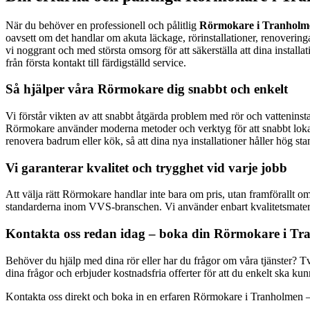
När du behöver en professionell och pålitlig
Rörmokare i Tranholm
oavsett om det handlar om akuta läckage, rörinstallationer, renovering
vi noggrant och med största omsorg för att säkerställa att dina install
från första kontakt till färdigställd service.
Så hjälper våra Rörmokare dig snabbt och enkelt
Vi förstår vikten av att snabbt åtgärda problem med rör och vatteninst
Rörmokare använder moderna metoder och verktyg för att snabbt lokali
renovera badrum eller kök, så att dina nya installationer håller hög sta
Vi garanterar kvalitet och trygghet vid varje jobb
Att välja rätt Rörmokare handlar inte bara om pris, utan framförallt 
standarderna inom VVS-branschen. Vi använder enbart kvalitetsmaterial
Kontakta oss redan idag – boka din Rörmokare i T
Behöver du hjälp med dina rör eller har du frågor om våra tjänster? T
dina frågor och erbjuder kostnadsfria offerter för att du enkelt ska kun
Kontakta oss direkt och boka in en erfaren Rörmokare i Tranholmen – 