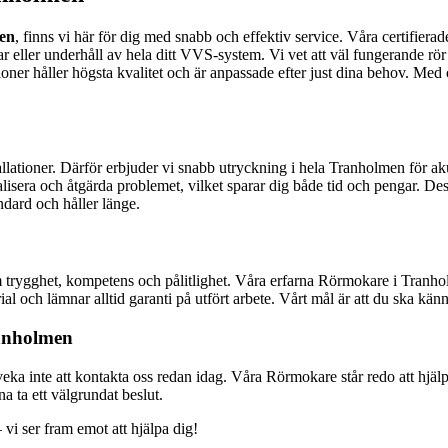
en
, finns vi här för dig med snabb och effektiv service. Våra certifier
ar eller underhåll av hela ditt VVS-system. Vi vet att väl fungerande r
ationer håller högsta kvalitet och är anpassade efter just dina behov. Me
allationer. Därför erbjuder vi snabb utryckning i hela Tranholmen för ak
sera och åtgärda problemet, vilket sparar dig både tid och pengar. Des
ndard och håller länge.
om trygghet, kompetens och pålitlighet. Våra erfarna Rörmokare i Tranho
 och lämnar alltid garanti på utfört arbete. Vårt mål är att du ska kän
ranholmen
veka inte att kontakta oss redan idag. Våra Rörmokare står redo att hjä
na ta ett välgrundat beslut.
vi ser fram emot att hjälpa dig!