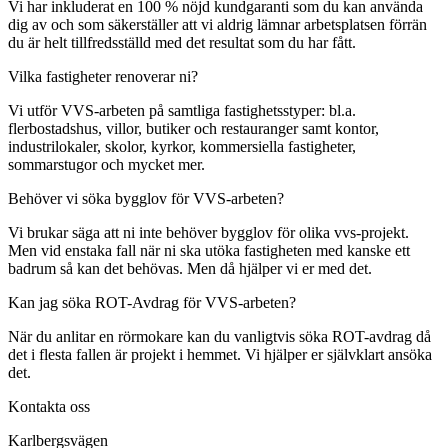
Vi har inkluderat en 100 % nöjd kundgaranti som du kan använda
dig av och som säkerställer att vi aldrig lämnar arbetsplatsen förrän
du är helt tillfredsställd med det resultat som du har fått.
Vilka fastigheter renoverar ni?
Vi utför VVS-arbeten på samtliga fastighetsstyper: bl.a.
flerbostadshus, villor, butiker och restauranger samt kontor,
industrilokaler, skolor, kyrkor, kommersiella fastigheter,
sommarstugor och mycket mer.
Behöver vi söka bygglov för VVS-arbeten?
Vi brukar säga att ni inte behöver bygglov för olika vvs-projekt.
Men vid enstaka fall när ni ska utöka fastigheten med kanske ett
badrum så kan det behövas. Men då hjälper vi er med det.
Kan jag söka ROT-Avdrag för VVS-arbeten?
När du anlitar en rörmokare kan du vanligtvis söka ROT-avdrag då
det i flesta fallen är projekt i hemmet. Vi hjälper er självklart ansöka
det.
Kontakta oss
Karlbergsvägen