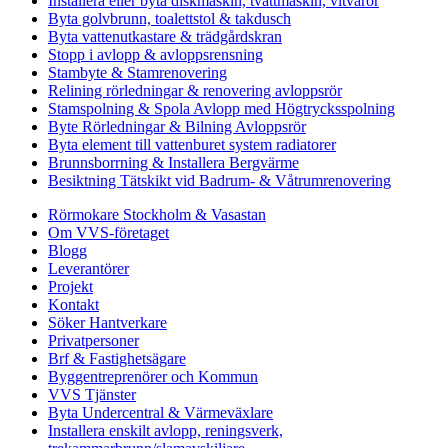
Installera eller byta diskmaskin, tvättmaskin, vitvaror
Byta golvbrunn, toalettstol & takdusch
Byta vattenutkastare & trädgårdskran
Stopp i avlopp & avloppsrensning
Stambyte & Stamrenovering
Relining rörledningar & renovering avloppsrör
Stamspolning & Spola Avlopp med Högtrycksspolning
Byte Rörledningar & Bilning Avloppsrör
Byta element till vattenburet system radiatorer
Brunnsborrning & Installera Bergvärme
Besiktning Tätskikt vid Badrum- & Våtrumrenovering
Rörmokare Stockholm & Vasastan
Om VVS-företaget
Blogg
Leverantörer
Projekt
Kontakt
Söker Hantverkare
Privatpersoner
Brf & Fastighetsägare
Byggentreprenörer och Kommun
VVS Tjänster
Byta Undercentral & Värmeväxlare
Installera enskilt avlopp, reningsverk,