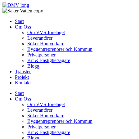
Skip
to
content
Start
Om Oss
Om VVS-företaget
Leverantörer
Söker Hantverkare
Byggentreprenörer och Kommun
Privatpersoner
Brf & Fastighetsägare
Blogg
Tjänster
Projekt
Kontakt
Start
Om Oss
Om VVS-företaget
Leverantörer
Söker Hantverkare
Byggentreprenörer och Kommun
Privatpersoner
Brf & Fastighetsägare
Blogg