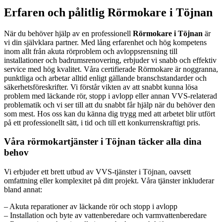
Erfaren och pålitlig Rörmokare i Töjnan
När du behöver hjälp av en professionell
Rörmokare i Töjnan
är
vi din självklara partner. Med lång erfarenhet och hög kompetens
inom allt från akuta rörproblem och avloppsrensning till
installationer och badrumsrenovering, erbjuder vi snabb och effektiv
service med hög kvalitet. Våra certifierade Rörmokare är noggranna,
punktliga och arbetar alltid enligt gällande branschstandarder och
säkerhetsföreskrifter. Vi förstår vikten av att snabbt kunna lösa
problem med läckande rör, stopp i avlopp eller annan VVS-relaterad
problematik och vi ser till att du snabbt får hjälp när du behöver den
som mest. Hos oss kan du känna dig trygg med att arbetet blir utfört
på ett professionellt sätt, i tid och till ett konkurrenskraftigt pris.
Våra rörmokartjänster i Töjnan täcker alla dina
behov
Vi erbjuder ett brett utbud av VVS-tjänster i Töjnan, oavsett
omfattning eller komplexitet på ditt projekt. Våra tjänster inkluderar
bland annat:
– Akuta reparationer av läckande rör och stopp i avlopp
– Installation och byte av vattenberedare och varmvattenberedare