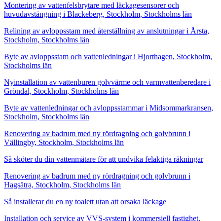
Montering av vattenfelsbrytare med läckagesensorer och
huvudavstängning i Blackeberg, Stockholm, Stockholms län
Relining av avloppsstam med återställning av anslutningar i Årsta,
Stockholm, Stockholms län
Byte av avloppsstam och vattenledningar i Hjorthagen, Stockholm,
Stockholms län
Nyinstallation av vattenburen golvvärme och varmvattenberedare i
Gröndal, Stockholm, Stockholms län
Byte av vattenledningar och avloppsstammar i Midsommarkransen,
Stockholm, Stockholms län
Renovering av badrum med ny rördragning och golvbrunn i
Vällingby, Stockholm, Stockholms län
Så sköter du din vattenmätare för att undvika felaktiga räkningar
Renovering av badrum med ny rördragning och golvbrunn i
Hagsätra, Stockholm, Stockholms län
Så installerar du en ny toalett utan att orsaka läckage
Installation och service av VVS-system i kommersiell fastighet,