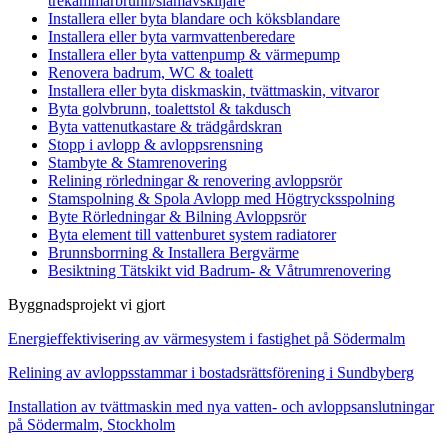
trekammarbrunn/slamavskiljare
Installera eller byta blandare och köksblandare
Installera eller byta varmvattenberedare
Installera eller byta vattenpump & värmepump
Renovera badrum, WC & toalett
Installera eller byta diskmaskin, tvättmaskin, vitvaror
Byta golvbrunn, toalettstol & takdusch
Byta vattenutkastare & trädgårdskran
Stopp i avlopp & avloppsrensning
Stambyte & Stamrenovering
Relining rörledningar & renovering avloppsrör
Stamspolning & Spola Avlopp med Högtrycksspolning
Byte Rörledningar & Bilning Avloppsrör
Byta element till vattenburet system radiatorer
Brunnsborrning & Installera Bergvärme
Besiktning Tätskikt vid Badrum- & Våtrumrenovering
Byggnadsprojekt vi gjort
Energieffektivisering av värmesystem i fastighet på Södermalm
Relining av avloppsstammar i bostadsrättsförening i Sundbyberg
Installation av tvättmaskin med nya vatten- och avloppsanslutningar
på Södermalm, Stockholm