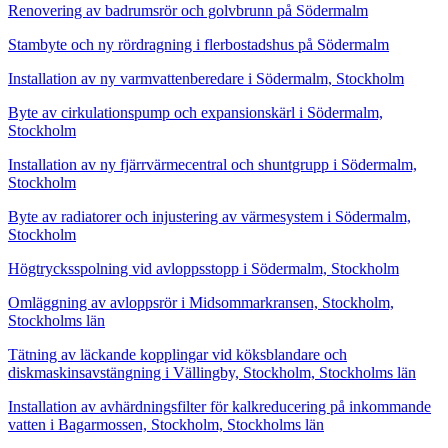
Renovering av badrumsrör och golvbrunn på Södermalm
Stambyte och ny rördragning i flerbostadshus på Södermalm
Installation av ny varmvattenberedare i Södermalm, Stockholm
Byte av cirkulationspump och expansionskärl i Södermalm,
Stockholm
Installation av ny fjärrvärmecentral och shuntgrupp i Södermalm,
Stockholm
Byte av radiatorer och injustering av värmesystem i Södermalm,
Stockholm
Högtrycksspolning vid avloppsstopp i Södermalm, Stockholm
Omläggning av avloppsrör i Midsommarkransen, Stockholm,
Stockholms län
Tätning av läckande kopplingar vid köksblandare och
diskmaskinsavstängning i Vällingby, Stockholm, Stockholms län
Installation av avhärdningsfilter för kalkreducering på inkommande
vatten i Bagarmossen, Stockholm, Stockholms län