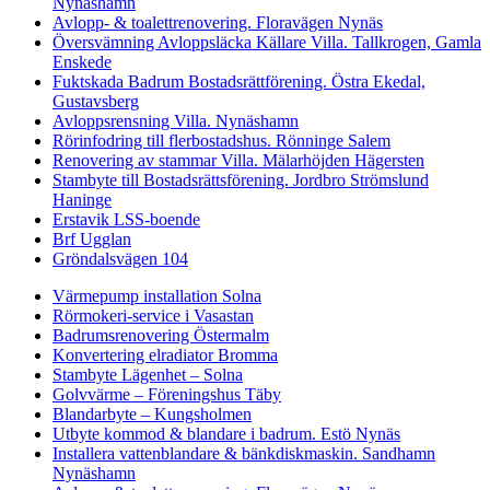
Nynäshamn
Avlopp- & toalettrenovering. Floravägen Nynäs
Översvämning Avloppsläcka Källare Villa. Tallkrogen, Gamla
Enskede
Fuktskada Badrum Bostadsrättförening. Östra Ekedal,
Gustavsberg
Avloppsrensning Villa. Nynäshamn
Rörinfodring till flerbostadshus. Rönninge Salem
Renovering av stammar Villa. Mälarhöjden Hägersten
Stambyte till Bostadsrättsförening. Jordbro Strömslund
Haninge
Erstavik LSS-boende
Brf Ugglan
Gröndalsvägen 104
Värmepump installation Solna
Rörmokeri-service i Vasastan
Badrumsrenovering Östermalm
Konvertering elradiator Bromma
Stambyte Lägenhet – Solna
Golvvärme – Föreningshus Täby
Blandarbyte – Kungsholmen
Utbyte kommod & blandare i badrum. Estö Nynäs
Installera vattenblandare & bänkdiskmaskin. Sandhamn
Nynäshamn