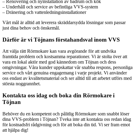
– Renovering och nyinstallation av badrum och kök
– Underhåll och service av befintliga VVS-system
– Dränering och vattenledningsinstallationer
Vårt mål är alltid att leverera skräddarsydda lösningar som passar
just dina behov och önskemål.
Därför är vi Töjnans förstahandsval inom VVS
Att välja rätt Rörmokare kan vara avgörande för att undvika
framtida problem och kostsamma reparationer. Vi är stolta över att
vara en lokal aktör med god kännedom om Töjnan och dess
omgivningar. Våra kunder uppskattar vår snabba respons, personliga
service och vårt genuina engagemang i varje projekt. Vi använder
oss endast av kvalitetsmaterial och ser alltid till att arbetet utförs med
största noggrannhet.
Kontakta oss idag och boka din Rörmokare i
Töjnan
Behöver du en kompetent och pålitlig Rörmokare som snabbt löser
dina VVS-problem i Töjnan? Tveka inte att kontakta oss redan idag
för kostnadsfri rådgivning och för att boka din tid. Vi ser fram emot
att hjälpa dig!