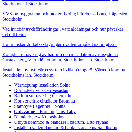
Skärholmen i Stockholm
VVS-ombyggnation och modernisering i flerbostadshus, Hägersten i
Stockholm
Vad innebär tryckförändringar i vattenledningar och hur påverkar
det ditt hem?
Hur minskar du kalkavlagringar i vattenrör på ett naturligt sätt
Komplett renovering av badrum och installation av rörsystem i
Gustavsberg, Värmdö kommun, Stockholms län, Stockholm
Installation av nytt värmesystem i villa på Ingarö, Värmdö kommun,
Stockholms län, Stockholm
Värmepump installation Solna
Rörmokeri-service i Vasastan
Badrumsrenovering Östermalm
Konvertering elradiator Bromma
Stambyte Lägenhet – Solna
Golvvärme – Föreningshus Täby
Blandarbyte – Kungsholmen
Utbyte kommod & blandare i badrum. Estö Nynäs
Installera vattenblandare & bänkdiskmaskin. Sandhamn