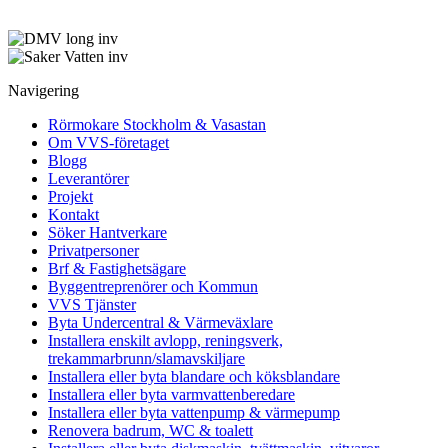
Navigering
Rörmokare Stockholm & Vasastan
Om VVS-företaget
Blogg
Leverantörer
Projekt
Kontakt
Söker Hantverkare
Privatpersoner
Brf & Fastighetsägare
Byggentreprenörer och Kommun
VVS Tjänster
Byta Undercentral & Värmeväxlare
Installera enskilt avlopp, reningsverk,
trekammarbrunn/slamavskiljare
Installera eller byta blandare och köksblandare
Installera eller byta varmvattenberedare
Installera eller byta vattenpump & värmepump
Renovera badrum, WC & toalett