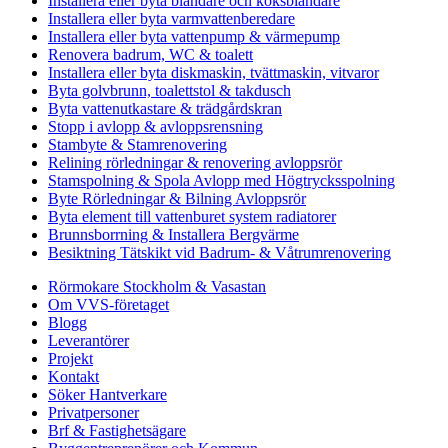
Installera eller byta blandare och köksblandare
Installera eller byta varmvattenberedare
Installera eller byta vattenpump & värmepump
Renovera badrum, WC & toalett
Installera eller byta diskmaskin, tvättmaskin, vitvaror
Byta golvbrunn, toalettstol & takdusch
Byta vattenutkastare & trädgårdskran
Stopp i avlopp & avloppsrensning
Stambyte & Stamrenovering
Relining rörledningar & renovering avloppsrör
Stamspolning & Spola Avlopp med Högtrycksspolning
Byte Rörledningar & Bilning Avloppsrör
Byta element till vattenburet system radiatorer
Brunnsborrning & Installera Bergvärme
Besiktning Tätskikt vid Badrum- & Våtrumrenovering
Rörmokare Stockholm & Vasastan
Om VVS-företaget
Blogg
Leverantörer
Projekt
Kontakt
Söker Hantverkare
Privatpersoner
Brf & Fastighetsägare