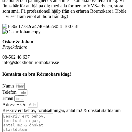
snabbhet och pålitlighet? Vänta inte – kontakta oss redan idag. Vi
finns här för att hjälpa dig med alla former av VVS-arbeten, stora
som små. Få professionell hjälp från en erfaren Rörmokare i Tibble
– vi ser fram emot att höra från dig!
Oskar & Johan
Projektledare
08-502 48 637
info@stockholm-rormokare.se
Kontakta en bra Rörmokare idag!
Namn
Telefon
Email
Adress + Ort
Beskriv ert behov, förutsättningar, antal m2 & önskat startdatum