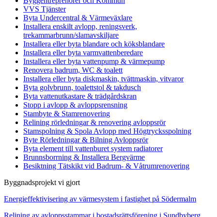
Byggentreprenörer och Kommun
VVS Tjänster
Byta Undercentral & Värmeväxlare
Installera enskilt avlopp, reningsverk,
trekammarbrunn/slamavskiljare
Installera eller byta blandare och köksblandare
Installera eller byta varmvattenberedare
Installera eller byta vattenpump & värmepump
Renovera badrum, WC & toalett
Installera eller byta diskmaskin, tvättmaskin, vitvaror
Byta golvbrunn, toalettstol & takdusch
Byta vattenutkastare & trädgårdskran
Stopp i avlopp & avloppsrensning
Stambyte & Stamrenovering
Relining rörledningar & renovering avloppsrör
Stamspolning & Spola Avlopp med Högtrycksspolning
Byte Rörledningar & Bilning Avloppsrör
Byta element till vattenburet system radiatorer
Brunnsborrning & Installera Bergvärme
Besiktning Tätskikt vid Badrum- & Våtrumrenovering
Byggnadsprojekt vi gjort
Energieffektivisering av värmesystem i fastighet på Södermalm
Relining av avloppsstammar i bostadsrättsförening i Sundbyberg