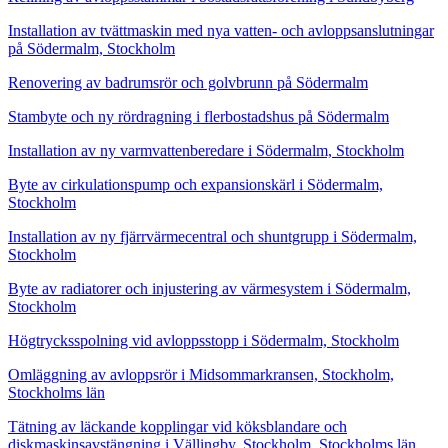
Installation av tvättmaskin med nya vatten- och avloppsanslutningar
på Södermalm, Stockholm
Renovering av badrumsrör och golvbrunn på Södermalm
Stambyte och ny rördragning i flerbostadshus på Södermalm
Installation av ny varmvattenberedare i Södermalm, Stockholm
Byte av cirkulationspump och expansionskärl i Södermalm,
Stockholm
Installation av ny fjärrvärmecentral och shuntgrupp i Södermalm,
Stockholm
Byte av radiatorer och injustering av värmesystem i Södermalm,
Stockholm
Högtrycksspolning vid avloppsstopp i Södermalm, Stockholm
Omläggning av avloppsrör i Midsommarkransen, Stockholm,
Stockholms län
Tätning av läckande kopplingar vid köksblandare och
diskmaskinsavstängning i Vällingby, Stockholm, Stockholms län