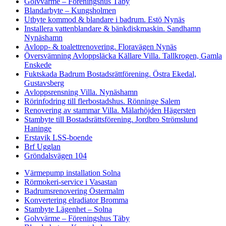
Golvvärme – Föreningshus Täby
Blandarbyte – Kungsholmen
Utbyte kommod & blandare i badrum. Estö Nynäs
Installera vattenblandare & bänkdiskmaskin. Sandhamn
Nynäshamn
Avlopp- & toalettrenovering. Floravägen Nynäs
Översvämning Avloppsläcka Källare Villa. Tallkrogen, Gamla
Enskede
Fuktskada Badrum Bostadsrättförening. Östra Ekedal,
Gustavsberg
Avloppsrensning Villa. Nynäshamn
Rörinfodring till flerbostadshus. Rönninge Salem
Renovering av stammar Villa. Mälarhöjden Hägersten
Stambyte till Bostadsrättsförening. Jordbro Strömslund
Haninge
Erstavik LSS-boende
Brf Ugglan
Gröndalsvägen 104
Värmepump installation Solna
Rörmokeri-service i Vasastan
Badrumsrenovering Östermalm
Konvertering elradiator Bromma
Stambyte Lägenhet – Solna
Golvvärme – Föreningshus Täby