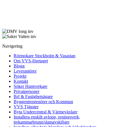
Navigering
Rörmokare Stockholm & Vasastan
Om VVS-företaget
Blogg
Leverantörer
Projekt
Kontakt
Söker Hantverkare
Privatpersoner
Brf & Fastighetsägare
Byggentreprenörer och Kommun
VVS Tjänster
Byta Undercentral & Värmeväxlare
Installera enskilt avlopp, reningsverk,
trekammarbrunn/slamavskiljare