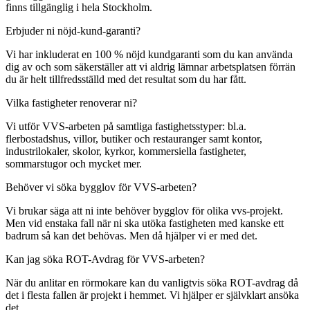
finns tillgänglig i hela Stockholm.
Erbjuder ni nöjd-kund-garanti?
Vi har inkluderat en 100 % nöjd kundgaranti som du kan använda
dig av och som säkerställer att vi aldrig lämnar arbetsplatsen förrän
du är helt tillfredsställd med det resultat som du har fått.
Vilka fastigheter renoverar ni?
Vi utför VVS-arbeten på samtliga fastighetsstyper: bl.a.
flerbostadshus, villor, butiker och restauranger samt kontor,
industrilokaler, skolor, kyrkor, kommersiella fastigheter,
sommarstugor och mycket mer.
Behöver vi söka bygglov för VVS-arbeten?
Vi brukar säga att ni inte behöver bygglov för olika vvs-projekt.
Men vid enstaka fall när ni ska utöka fastigheten med kanske ett
badrum så kan det behövas. Men då hjälper vi er med det.
Kan jag söka ROT-Avdrag för VVS-arbeten?
När du anlitar en rörmokare kan du vanligtvis söka ROT-avdrag då
det i flesta fallen är projekt i hemmet. Vi hjälper er självklart ansöka
det.