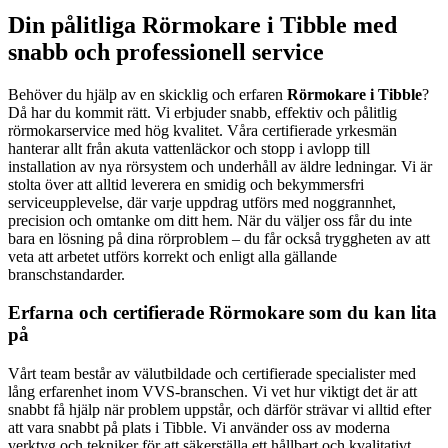
Din pålitliga Rörmokare i Tibble med
snabb och professionell service
Behöver du hjälp av en skicklig och erfaren
Rörmokare i Tibble
?
Då har du kommit rätt. Vi erbjuder snabb, effektiv och pålitlig
rörmokarservice med hög kvalitet. Våra certifierade yrkesmän
hanterar allt från akuta vattenläckor och stopp i avlopp till
installation av nya rörsystem och underhåll av äldre ledningar. Vi är
stolta över att alltid leverera en smidig och bekymmersfri
serviceupplevelse, där varje uppdrag utförs med noggrannhet,
precision och omtanke om ditt hem. När du väljer oss får du inte
bara en lösning på dina rörproblem – du får också tryggheten av att
veta att arbetet utförs korrekt och enligt alla gällande
branschstandarder.
Erfarna och certifierade Rörmokare som du kan lita
på
Vårt team består av välutbildade och certifierade specialister med
lång erfarenhet inom VVS-branschen. Vi vet hur viktigt det är att
snabbt få hjälp när problem uppstår, och därför strävar vi alltid efter
att vara snabbt på plats i Tibble. Vi använder oss av moderna
verktyg och tekniker för att säkerställa ett hållbart och kvalitativt