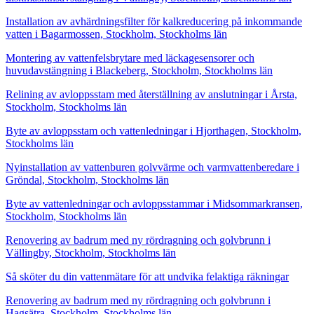
Installation av avhärdningsfilter för kalkreducering på inkommande
vatten i Bagarmossen, Stockholm, Stockholms län
Montering av vattenfelsbrytare med läckagesensorer och
huvudavstängning i Blackeberg, Stockholm, Stockholms län
Relining av avloppsstam med återställning av anslutningar i Årsta,
Stockholm, Stockholms län
Byte av avloppsstam och vattenledningar i Hjorthagen, Stockholm,
Stockholms län
Nyinstallation av vattenburen golvvärme och varmvattenberedare i
Gröndal, Stockholm, Stockholms län
Byte av vattenledningar och avloppsstammar i Midsommarkransen,
Stockholm, Stockholms län
Renovering av badrum med ny rördragning och golvbrunn i
Vällingby, Stockholm, Stockholms län
Så sköter du din vattenmätare för att undvika felaktiga räkningar
Renovering av badrum med ny rördragning och golvbrunn i
Hagsätra, Stockholm, Stockholms län