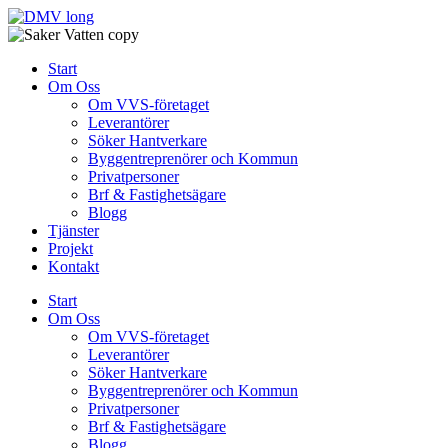
Skip
to
content
Start
Om Oss
Om VVS-företaget
Leverantörer
Söker Hantverkare
Byggentreprenörer och Kommun
Privatpersoner
Brf & Fastighetsägare
Blogg
Tjänster
Projekt
Kontakt
Start
Om Oss
Om VVS-företaget
Leverantörer
Söker Hantverkare
Byggentreprenörer och Kommun
Privatpersoner
Brf & Fastighetsägare
Blogg