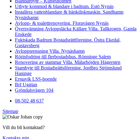
Blandarbyte – Kungsholmen
Utbyte kommod & blandare i badrum. Estö Nynäs
Installera vattenblandare & bänkdiskmaskin. Sandhamn
Nynäshamn
Avlopp- & toalettrenovering. Floravägen Nynäs
Översvämning Avloppsläcka Källare Villa. Tallkrogen, Gamla
Enskede
Fuktskada Badrum Bostadsrättförening. Östra Ekedal,
Gustavsberg
Avloppsrensning Villa. Nynäshamn
Rörinfodring till flerbostadshus. Rönninge Salem
Renovering av stammar Villa. Mälarhöjden Hägersten
Stambyte till Bostadsrättsförening. Jordbro Strömslund
Haninge
Erstavik LSS-boende
Brf Ugglan
Gröndalsvägen 104
08-502 48 637
Sitemap
Vill du bli kontaktad?
Kontakta mig