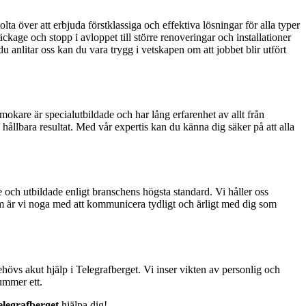
a över att erbjuda förstklassiga och effektiva lösningar för alla typer
ckage och stopp i avloppet till större renoveringar och installationer
 anlitar oss kan du vara trygg i vetskapen om att jobbet blir utfört
mokare är specialutbildade och har lång erfarenhet av allt från
 hållbara resultat. Med vår expertis kan du känna dig säker på att alla
de och utbildade enligt branschens högsta standard. Vi håller oss
om är vi noga med att kommunicera tydligt och ärligt med dig som
hövs akut hjälp i Telegrafberget. Vi inser vikten av personlig och
nummer ett.
legrafberget
hjälpa dig!