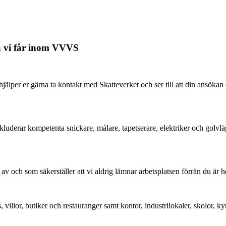
na vi får inom VVVS
hjälper er gärna ta kontakt med Skatteverket och ser till att din ans
inkluderar kompetenta snickare, målare, tapetserare, elektriker och golvlä
ch som säkerställer att vi aldrig lämnar arbetsplatsen förrän du är helt 
, villor, butiker och restauranger samt kontor, industrilokaler, skolor,