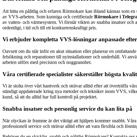
Att hitta en pålitlig och erfaren Rörmokare kan ibland kännas som en u
av VVS-arbeten. Som kunniga och certifierade
Rörmokare i Telegra
av vatten- och värmesystem. Vi förstår vikten av snabba insatser och ar
ordentligt, i tid och till ett konkurrenskraftigt pris.
Vi erbjuder kompletta VVS-lösningar anpassade efte
Oavsett om du står inför en akut situation eller planerar en omfattand
felsökning och reparationer till nyinstallationer och underhåll. Vi anvä
arbeten utförs med precision och noggrannhet.
Våra certifierade specialister säkerställer högsta kvalit
Vi är stolta över vårt hantverk och strävar alltid efter att överträffa 
ständigt uppdaterade kring nya metoder och tekniker inom VVS, vilket
kund, så att du alltid har full kontroll på projektet.
Snabba insatser och personlig service du kan lita på
När olyckan är framme är det viktigt att hjälpen kommer snabbt. Våra R
professionell service och strävar alltid efter att vara flexibla och lösn
Behöver du en skicklig, snabb och pålitlig Rörmokare? Kontakta oss re