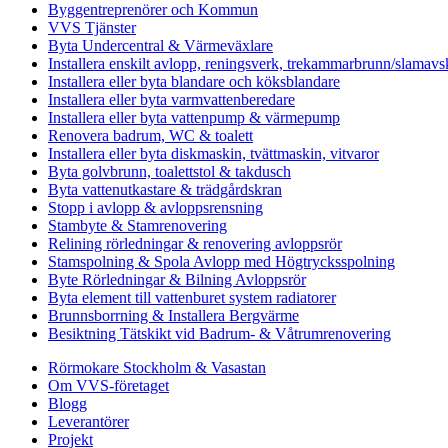
Byggentreprenörer och Kommun
VVS Tjänster
Byta Undercentral & Värmeväxlare
Installera enskilt avlopp, reningsverk, trekammarbrunn/slamavsk
Installera eller byta blandare och köksblandare
Installera eller byta varmvattenberedare
Installera eller byta vattenpump & värmepump
Renovera badrum, WC & toalett
Installera eller byta diskmaskin, tvättmaskin, vitvaror
Byta golvbrunn, toalettstol & takdusch
Byta vattenutkastare & trädgårdskran
Stopp i avlopp & avloppsrensning
Stambyte & Stamrenovering
Relining rörledningar & renovering avloppsrör
Stamspolning & Spola Avlopp med Högtrycksspolning
Byte Rörledningar & Bilning Avloppsrör
Byta element till vattenburet system radiatorer
Brunnsborrning & Installera Bergvärme
Besiktning Tätskikt vid Badrum- & Våtrumrenovering
Rörmokare Stockholm & Vasastan
Om VVS-företaget
Blogg
Leverantörer
Projekt