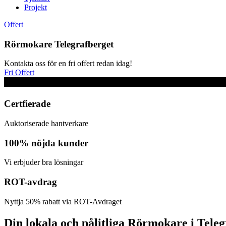
Projekt
Offert
Rörmokare Telegrafberget
Kontakta oss för en fri offert redan idag!
Fri Offert
Certfierade
Auktoriserade hantverkare
100% nöjda kunder
Vi erbjuder bra lösningar
ROT-avdrag
Nyttja 50% rabatt via ROT-Avdraget
Din lokala och pålitliga Rörmokare i Tele