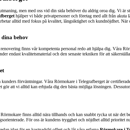
tmaning, men med oss vid din sida behöver du aldrig oroa dig. Vi är stolt
fberget
hjälper vi både privatpersoner och företag med allt från akuta lä
betar alltid med fokus på kvalitet, långsiktighet och kundnöjdhet. När du
r dina behov
e renovering finns vår kompetenta personal redo att hjälpa dig. Våra Rör
nder endast kvalitetsmaterial och den senaste tekniken för att säkerställa
et
våra kunders förväntningar. Våra Rörmokare i Telegrafberget är certifiera
 gör att vi alltid kan erbjuda dig den bästa möjliga lösningen. Dessut
örmokare finns alltid nära tillhands och kan snabbt rycka ut när det be
ingsorienterade. För oss är kundens trygghet och nöjdhet alltid prioritet 
dan idag för en kostnadsfri offert och låt våra erfarna
Rörmokare i Te