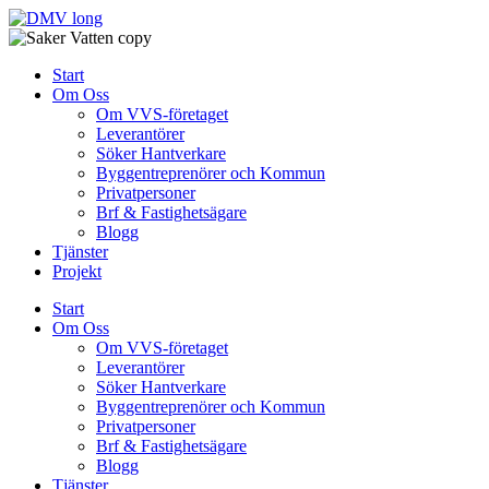
Skip
to
content
Start
Om Oss
Om VVS-företaget
Leverantörer
Söker Hantverkare
Byggentreprenörer och Kommun
Privatpersoner
Brf & Fastighetsägare
Blogg
Tjänster
Projekt
Start
Om Oss
Om VVS-företaget
Leverantörer
Söker Hantverkare
Byggentreprenörer och Kommun
Privatpersoner
Brf & Fastighetsägare
Blogg
Tjänster