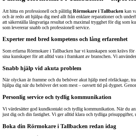
Att hitta en professionell och pålitlig
Rörmokare i Tallbacken
kan va
och är redo att hjälpa dig med allt från enklare reparationer och unde
att säkerställa långvariga resultat och maximal trygghet för dig som kund
som levererar snabb och professionell service.
Experter med bred kompetens och lång erfarenhet
Som erfarna Rörmokare i Tallbacken har vi kunskapen som krävs för at
sina kunskaper för att alltid vara i framkant av branschen. Vi använder e
Snabb hjälp vid akuta problem
När olyckan är framme och du behöver akut hjälp med rörläckage, trasiga
hjälpa dig när du behöver det som mest – oavsett tid på dygnet. Genom 
Personlig service och tydlig kommunikation
Vi värdesätter god kundkontakt och tydlig kommunikation. När du anli
just dig och din fastighet. Vi ger alltid klara och tydliga prisuppgifter,
Boka din Rörmokare i Tallbacken redan idag