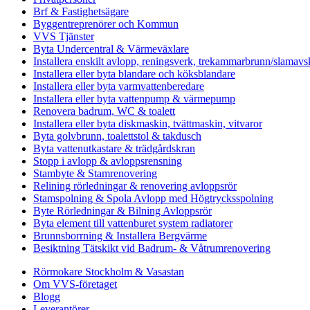
Brf & Fastighetsägare
Byggentreprenörer och Kommun
VVS Tjänster
Byta Undercentral & Värmeväxlare
Installera enskilt avlopp, reningsverk, trekammarbrunn/slamavsk
Installera eller byta blandare och köksblandare
Installera eller byta varmvattenberedare
Installera eller byta vattenpump & värmepump
Renovera badrum, WC & toalett
Installera eller byta diskmaskin, tvättmaskin, vitvaror
Byta golvbrunn, toalettstol & takdusch
Byta vattenutkastare & trädgårdskran
Stopp i avlopp & avloppsrensning
Stambyte & Stamrenovering
Relining rörledningar & renovering avloppsrör
Stamspolning & Spola Avlopp med Högtrycksspolning
Byte Rörledningar & Bilning Avloppsrör
Byta element till vattenburet system radiatorer
Brunnsborrning & Installera Bergvärme
Besiktning Tätskikt vid Badrum- & Våtrumrenovering
Rörmokare Stockholm & Vasastan
Om VVS-företaget
Blogg
Leverantörer