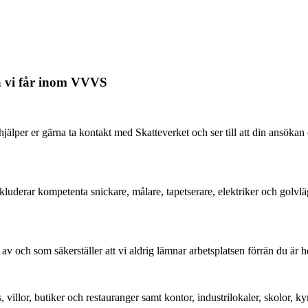
na vi får inom VVVS
hjälper er gärna ta kontakt med Skatteverket och ser till att din ans
inkluderar kompetenta snickare, målare, tapetserare, elektriker och golvlä
ch som säkerställer att vi aldrig lämnar arbetsplatsen förrän du är helt 
, villor, butiker och restauranger samt kontor, industrilokaler, skolor,