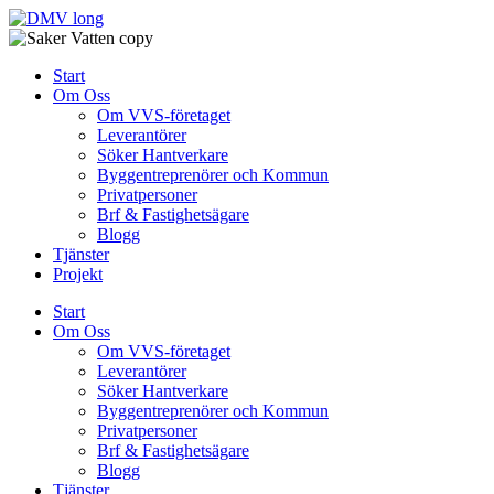
Skip
to
content
Start
Om Oss
Om VVS-företaget
Leverantörer
Söker Hantverkare
Byggentreprenörer och Kommun
Privatpersoner
Brf & Fastighetsägare
Blogg
Tjänster
Projekt
Start
Om Oss
Om VVS-företaget
Leverantörer
Söker Hantverkare
Byggentreprenörer och Kommun
Privatpersoner
Brf & Fastighetsägare
Blogg
Tjänster