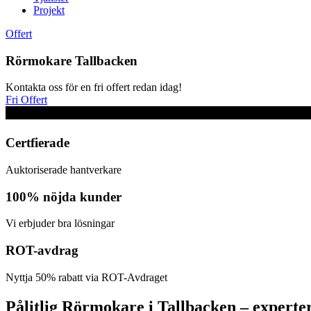
Projekt
Offert
Rörmokare Tallbacken
Kontakta oss för en fri offert redan idag!
Fri Offert
Certfierade
Auktoriserade hantverkare
100% nöjda kunder
Vi erbjuder bra lösningar
ROT-avdrag
Nyttja 50% rabatt via ROT-Avdraget
Pålitlig Rörmokare i Tallbacken – experter