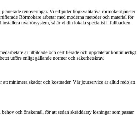
 planerade renoveringar. Vi erbjuder högkvalitativa rörmokeritjänster
h certifierade Rörmokare arbetar med moderna metoder och material för
 installera nya rörsystem, så är vi din lokala specialist i Tallbacken
edarbetare är utbildade och certifierade och uppdaterar kontinuerligt
arbetet utförs enligt gällande normer och säkerhetskrav.
 att minimera skador och kostnader. Vår jourservice är alltid redo att
a behov och önskemål, för att sedan skräddarsy lösningar som passar