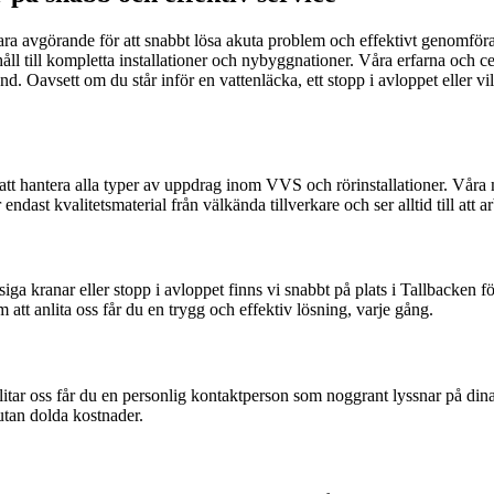
ra avgörande för att snabbt lösa akuta problem och effektivt genomföra
rhåll till kompletta installationer och nybyggnationer. Våra erfarna oc
. Oavsett om du står inför en vattenläcka, ett stopp i avloppet eller vill
t hantera alla typer av uppdrag inom VVS och rörinstallationer. Våra m
ndast kvalitetsmaterial från välkända tillverkare och ser alltid till att 
 kranar eller stopp i avloppet finns vi snabbt på plats i Tallbacken för
att anlita oss får du en trygg och effektiv lösning, varje gång.
tar oss får du en personlig kontaktperson som noggrant lyssnar på din
 utan dolda kostnader.