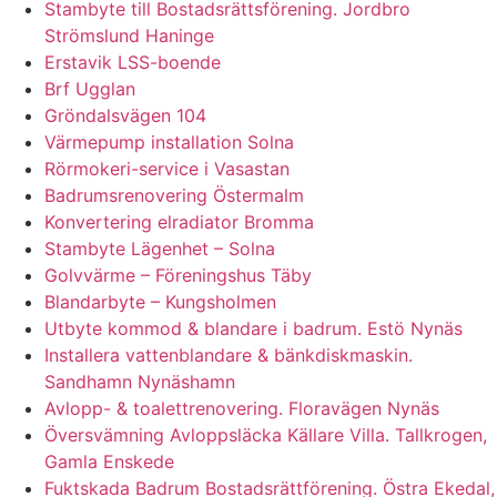
Stambyte till Bostadsrättsförening. Jordbro
Strömslund Haninge
Erstavik LSS-boende
Brf Ugglan
Gröndalsvägen 104
Värmepump installation Solna
Rörmokeri-service i Vasastan
Badrumsrenovering Östermalm
Konvertering elradiator Bromma
Stambyte Lägenhet – Solna
Golvvärme – Föreningshus Täby
Blandarbyte – Kungsholmen
Utbyte kommod & blandare i badrum. Estö Nynäs
Installera vattenblandare & bänkdiskmaskin.
Sandhamn Nynäshamn
Avlopp- & toalettrenovering. Floravägen Nynäs
Översvämning Avloppsläcka Källare Villa. Tallkrogen,
Gamla Enskede
Fuktskada Badrum Bostadsrättförening. Östra Ekedal,