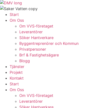
Skip
to
content
Start
Om Oss
Om VVS-företaget
Leverantörer
Söker Hantverkare
Byggentreprenörer och Kommun
Privatpersoner
Brf & Fastighetsägare
Blogg
Tjänster
Projekt
Kontakt
Start
Om Oss
Om VVS-företaget
Leverantörer
Söker Hantverkare