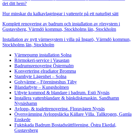
det ditt hem?
Hur minskar du kalkavlagringar i vattenrör på ett naturligt sätt
Komplett renovering av badrum och installation av rörsystem i
Gustavsberg, Värmdö kommun, Stockholms län, Stockholm
Installation av nytt värmesystem i villa på Ingarö, Värmdö kommun,
Stockholms län, Stockholm
Värmepump installation Solna
Rörmokeri-service i Vasastan
Badrumsrenovering Östermalm
Konvertering elradiator Bromma
Stambyte Lägenhet – Solna
Golvvärme – Föreningshus Täby
Blandarbyte – Kungsholmen
Utbyte kommod & blandare i badrum. Estö Nynäs
Installera vattenblandare & bänkdiskmaskin. Sandhamn
Nynäshamn
Avlopp- & toalettrenovering. Floravägen Nynäs
Översvämning Avloppsläcka Källare Villa. Tallkrogen, Gamla
Enskede
Fuktskada Badrum Bostadsrättförening. Östra Ekedal,
Gustavsberg