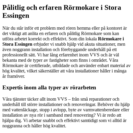
Pålitlig och erfaren Rörmokare i Stora
Essingen
När du står inför ett problem med rören hemma eller på kontoret är
det viktigt att anlita en erfaren och pålitlig Rörmokare som kan
utföra arbetet korrekt och effektivt. Som din lokala
Rörmokare i
Stora Essingen
erbjuder vi snabb hjälp vid akuta situationer, men
även noggrann installation och förebyggande underhåll på ett
professionellt sätt. Vi har lång erfarenhet inom VVS och är väl
bekanta med de typer av fastigheter som finns i området. Våra
Rörmokare är certifierade, utbildade och använder enbart material av
hög kvalitet, vilket säkerställer att våra installationer håller i många
år framöver.
Expertis inom alla typer av rörarbeten
Våra tjänster täcker allt inom VVS – från små reparationer och
underhåll till större installationer och renoveringar. Behöver du hjälp
med vattenläckage, stopp i avlopp, byte av varmvattenberedare eller
installation av nya rör i samband med renovering? Vi är redo att
hjälpa dig. Vi arbetar snabbt och effektivt samtidigt som vi alltid är
noggranna och håller hög kvalitet.