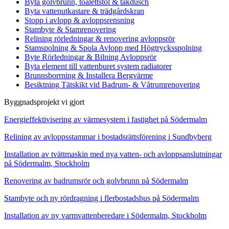
Byta golvbrunn, toalettstol & takdusch
Byta vattenutkastare & trädgårdskran
Stopp i avlopp & avloppsrensning
Stambyte & Stamrenovering
Relining rörledningar & renovering avloppsrör
Stamspolning & Spola Avlopp med Högtrycksspolning
Byte Rörledningar & Bilning Avloppsrör
Byta element till vattenburet system radiatorer
Brunnsborrning & Installera Bergvärme
Besiktning Tätskikt vid Badrum- & Våtrumrenovering
Byggnadsprojekt vi gjort
Energieffektivisering av värmesystem i fastighet på Södermalm
Relining av avloppsstammar i bostadsrättsförening i Sundbyberg
Installation av tvättmaskin med nya vatten- och avloppsanslutningar
på Södermalm, Stockholm
Renovering av badrumsrör och golvbrunn på Södermalm
Stambyte och ny rördragning i flerbostadshus på Södermalm
Installation av ny varmvattenberedare i Södermalm, Stockholm