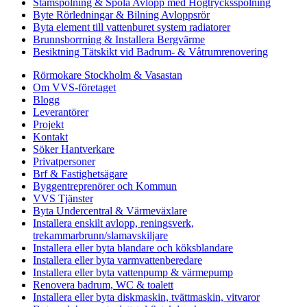
Stamspolning & Spola Avlopp med Högtrycksspolning
Byte Rörledningar & Bilning Avloppsrör
Byta element till vattenburet system radiatorer
Brunnsborrning & Installera Bergvärme
Besiktning Tätskikt vid Badrum- & Våtrumrenovering
Rörmokare Stockholm & Vasastan
Om VVS-företaget
Blogg
Leverantörer
Projekt
Kontakt
Söker Hantverkare
Privatpersoner
Brf & Fastighetsägare
Byggentreprenörer och Kommun
VVS Tjänster
Byta Undercentral & Värmeväxlare
Installera enskilt avlopp, reningsverk,
trekammarbrunn/slamavskiljare
Installera eller byta blandare och köksblandare
Installera eller byta varmvattenberedare
Installera eller byta vattenpump & värmepump
Renovera badrum, WC & toalett
Installera eller byta diskmaskin, tvättmaskin, vitvaror