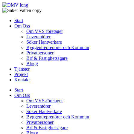
Skip
to
content
Start
Om Oss
Om VVS-företaget
Leverantörer
Söker Hantverkare
Byggentreprenörer och Kommun
Privatpersoner
Brf & Fastighetsägare
Blogg
Tjänster
Projekt
Kontakt
Start
Om Oss
Om VVS-företaget
Leverantörer
Söker Hantverkare
Byggentreprenörer och Kommun
Privatpersoner
Brf & Fastighetsägare
Blogg