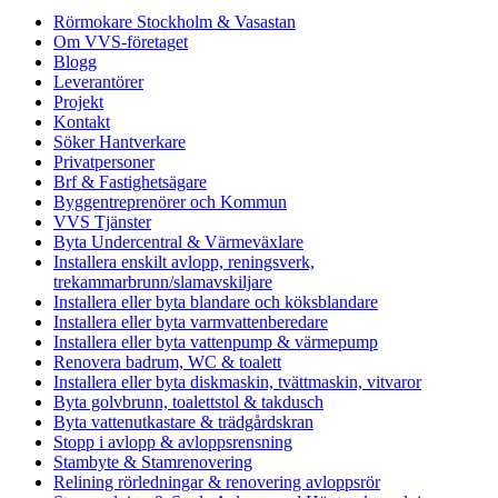
Rörmokare Stockholm & Vasastan
Om VVS-företaget
Blogg
Leverantörer
Projekt
Kontakt
Söker Hantverkare
Privatpersoner
Brf & Fastighetsägare
Byggentreprenörer och Kommun
VVS Tjänster
Byta Undercentral & Värmeväxlare
Installera enskilt avlopp, reningsverk,
trekammarbrunn/slamavskiljare
Installera eller byta blandare och köksblandare
Installera eller byta varmvattenberedare
Installera eller byta vattenpump & värmepump
Renovera badrum, WC & toalett
Installera eller byta diskmaskin, tvättmaskin, vitvaror
Byta golvbrunn, toalettstol & takdusch
Byta vattenutkastare & trädgårdskran
Stopp i avlopp & avloppsrensning
Stambyte & Stamrenovering
Relining rörledningar & renovering avloppsrör