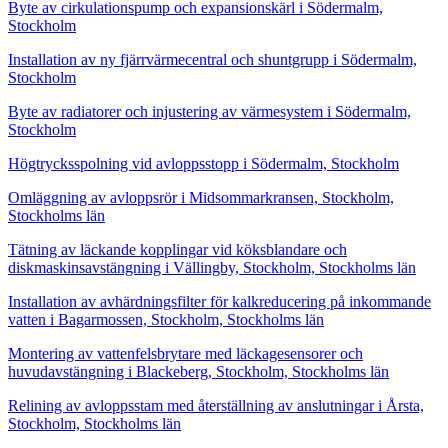
Byte av cirkulationspump och expansionskärl i Södermalm,
Stockholm
Installation av ny fjärrvärmecentral och shuntgrupp i Södermalm,
Stockholm
Byte av radiatorer och injustering av värmesystem i Södermalm,
Stockholm
Högtrycksspolning vid avloppsstopp i Södermalm, Stockholm
Omläggning av avloppsrör i Midsommarkransen, Stockholm,
Stockholms län
Tätning av läckande kopplingar vid köksblandare och
diskmaskinsavstängning i Vällingby, Stockholm, Stockholms län
Installation av avhärdningsfilter för kalkreducering på inkommande
vatten i Bagarmossen, Stockholm, Stockholms län
Montering av vattenfelsbrytare med läckagesensorer och
huvudavstängning i Blackeberg, Stockholm, Stockholms län
Relining av avloppsstam med återställning av anslutningar i Årsta,
Stockholm, Stockholms län