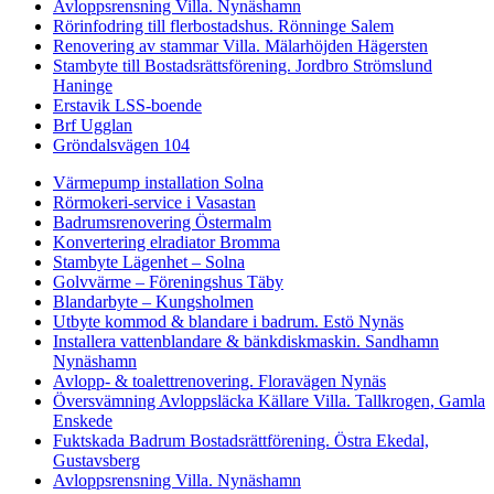
Avloppsrensning Villa. Nynäshamn
Rörinfodring till flerbostadshus. Rönninge Salem
Renovering av stammar Villa. Mälarhöjden Hägersten
Stambyte till Bostadsrättsförening. Jordbro Strömslund
Haninge
Erstavik LSS-boende
Brf Ugglan
Gröndalsvägen 104
Värmepump installation Solna
Rörmokeri-service i Vasastan
Badrumsrenovering Östermalm
Konvertering elradiator Bromma
Stambyte Lägenhet – Solna
Golvvärme – Föreningshus Täby
Blandarbyte – Kungsholmen
Utbyte kommod & blandare i badrum. Estö Nynäs
Installera vattenblandare & bänkdiskmaskin. Sandhamn
Nynäshamn
Avlopp- & toalettrenovering. Floravägen Nynäs
Översvämning Avloppsläcka Källare Villa. Tallkrogen, Gamla
Enskede
Fuktskada Badrum Bostadsrättförening. Östra Ekedal,
Gustavsberg
Avloppsrensning Villa. Nynäshamn