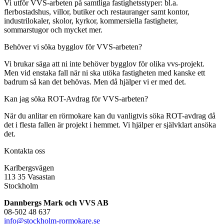
Vi utför VVS-arbeten på samtliga fastighetsstyper: bl.a.
flerbostadshus, villor, butiker och restauranger samt kontor,
industrilokaler, skolor, kyrkor, kommersiella fastigheter,
sommarstugor och mycket mer.
Behöver vi söka bygglov för VVS-arbeten?
Vi brukar säga att ni inte behöver bygglov för olika vvs-projekt.
Men vid enstaka fall när ni ska utöka fastigheten med kanske ett
badrum så kan det behövas. Men då hjälper vi er med det.
Kan jag söka ROT-Avdrag för VVS-arbeten?
När du anlitar en rörmokare kan du vanligtvis söka ROT-avdrag då
det i flesta fallen är projekt i hemmet. Vi hjälper er självklart ansöka
det.
Kontakta oss
Karlbergsvägen
113 35 Vasastan
Stockholm
Dannbergs Mark och VVS AB
08-502 48 637
info@stockholm-rormokare.se