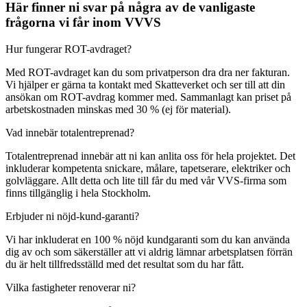
Här finner ni svar på några av de vanligaste
frågorna vi får inom VVVS
Hur fungerar ROT-avdraget?
Med ROT-avdraget kan du som privatperson dra dra ner fakturan.
Vi hjälper er gärna ta kontakt med Skatteverket och ser till att din
ansökan om ROT-avdrag kommer med. Sammanlagt kan priset på
arbetskostnaden minskas med 30 % (ej för material).
Vad innebär totalentreprenad?
Totalentreprenad innebär att ni kan anlita oss för hela projektet. Det
inkluderar kompetenta snickare, målare, tapetserare, elektriker och
golvläggare. Allt detta och lite till får du med vår VVS-firma som
finns tillgänglig i hela Stockholm.
Erbjuder ni nöjd-kund-garanti?
Vi har inkluderat en 100 % nöjd kundgaranti som du kan använda
dig av och som säkerställer att vi aldrig lämnar arbetsplatsen förrän
du är helt tillfredsställd med det resultat som du har fått.
Vilka fastigheter renoverar ni?