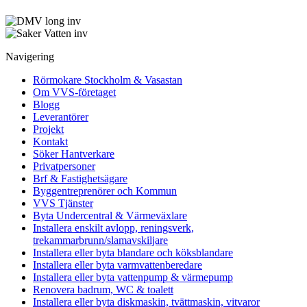
Navigering
Rörmokare Stockholm & Vasastan
Om VVS-företaget
Blogg
Leverantörer
Projekt
Kontakt
Söker Hantverkare
Privatpersoner
Brf & Fastighetsägare
Byggentreprenörer och Kommun
VVS Tjänster
Byta Undercentral & Värmeväxlare
Installera enskilt avlopp, reningsverk,
trekammarbrunn/slamavskiljare
Installera eller byta blandare och köksblandare
Installera eller byta varmvattenberedare
Installera eller byta vattenpump & värmepump
Renovera badrum, WC & toalett
Installera eller byta diskmaskin, tvättmaskin, vitvaror