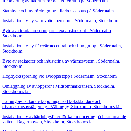
Renovering av badrumsrör och golvbrunn på Södermalm
Stambyte och ny rördragning i flerbostadshus på Södermalm
Installation av ny varmvattenberedare i Södermalm, Stockholm
Byte av cirkulationspump och expansionskärl i Södermalm,
Stockholm
Installation av ny fjärrvärmecentral och shuntgrupp i Södermalm,
Stockholm
Byte av radiatorer och injustering av värmesystem i Södermalm,
Stockholm
Högtrycksspolning vid avloppsstopp i Södermalm, Stockholm
Omläggning av avloppsrör i Midsommarkransen, Stockholm,
Stockholms län
Tätning av läckande kopplingar vid köksblandare och
diskmaskinsavstängning i Vällingby, Stockholm, Stockholms län
Installation av avhärdningsfilter för kalkreducering på inkommande
vatten i Bagarmossen, Stockholm, Stockholms län