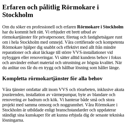
Erfaren och pålitlig Rörmokare i
Stockholm
Om du söker en professionell och erfaren
Rörmokare i Stockholm
har du kommit helt rätt. Vi erbjuder ett brett utbud av
rörmokartjänster för privatpersoner, företag och fastighetsägare runt
om i hela Stockholm med omnejd. Våra certifierade och kompetenta
Rörmokare hjälper dig snabbt och effektivt med allt från mindre
reparationer och akut läckage till större VVS-installationer vid
nybyggen eller renoveringar. Vi sätter alltid kundens behov i fokus
och använder enbart material och utrustning av högsta kvalitet. När
du anlitar oss får du en trygg och hållbar lösning som håller länge.
Kompletta rörmokartjänster för alla behov
Våra tjänster omfattar allt inom VVS och rörarbeten, inklusive akuta
jourärenden, installation av värmepumpar, byte av blandare och
renovering av badrum och kök. Vi hanterar både små och stora
projekt med samma omsorg och noggrannhet. Våra Rörmokare i
Stockholm är utbildade enligt branschstandarder och uppdaterar
ständigt sina kunskaper för att kunna erbjuda dig de senaste tekniska
lösningarna.