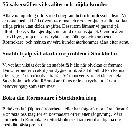
Så säkerställer vi kvalitet och nöjda kunder
Alla våra uppdrag utförs med noggrannhet och professionalism. Vi
är noga med att hålla överenskomna tider och erbjuder alltid tydliga,
ärliga priser utan dolda avgifter. Dessutom lämnar vi garanti på
utfört arbete, vilket ger dig som kund extra trygghet. Genom åren
har vi byggt upp ett starkt rykte som pålitliga och kompetenta
Rörmokare, och många av våra kunder återkommer gång efter gång.
Snabb hjälp vid akuta rörproblem i Stockholm
Vi vet hur viktigt det är att snabbt få hjälp när olyckan är framme.
Därför erbjuder vi akut jour dygnet runt, så att du alltid kan känna
dig trygg när en rörkris inträffar. Vår jourverksamhet täcker hela
Stockholm och våra Rörmokare finns redo att rycka ut när du
behöver hjälp som allra mest.
Boka din Rörmokare i Stockholm idag
Behöver du hjälp med rörarbeten eller har frågor kring våra tjänster?
Kontakta oss idag för en kostnadsfri offert eller rådgivning. Våra
kompetenta Rörmokare i Stockholm ser fram emot att hjälpa dig
med ditt nästa projekt!