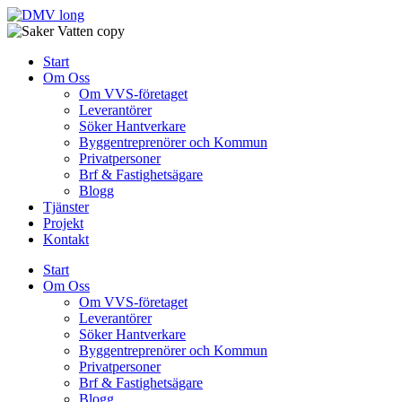
Skip
to
content
Start
Om Oss
Om VVS-företaget
Leverantörer
Söker Hantverkare
Byggentreprenörer och Kommun
Privatpersoner
Brf & Fastighetsägare
Blogg
Tjänster
Projekt
Kontakt
Start
Om Oss
Om VVS-företaget
Leverantörer
Söker Hantverkare
Byggentreprenörer och Kommun
Privatpersoner
Brf & Fastighetsägare
Blogg