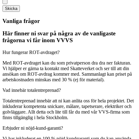
Skicka
Vanliga frågor
Här finner ni svar på några av de vanligaste
frågorna vi får inom VVVS
Hur fungerar ROT-avdraget?
Med ROT-avdraget kan du som privatperson dra dra ner fakturan.
Vi hjälper er gärna ta kontakt med Skatteverket och ser till att din
ansökan om ROT-avdrag kommer med. Sammanlagt kan priset på
arbetskostnaden minskas med 30 % (ej för material).
Vad innebär totalentreprenad?
Totalentreprenad innebär att ni kan anlita oss för hela projektet. Det
inkluderar kompetenta snickare, målare, tapetserare, elektriker och
golvläggare. Allt detta och lite till får du med vår VVS-firma som
finns tillgänglig i hela Stockholm.
Erbjuder ni nöjd-kund-garanti?
Vi har inkluderat en 100 % nöjd kundgaranti som du kan använda