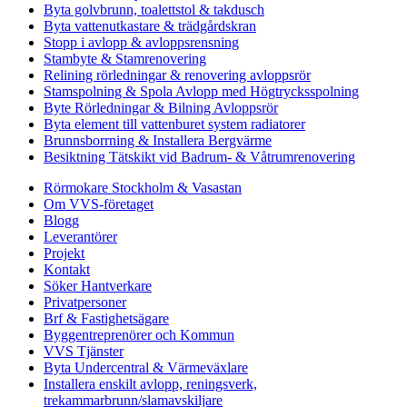
Byta golvbrunn, toalettstol & takdusch
Byta vattenutkastare & trädgårdskran
Stopp i avlopp & avloppsrensning
Stambyte & Stamrenovering
Relining rörledningar & renovering avloppsrör
Stamspolning & Spola Avlopp med Högtrycksspolning
Byte Rörledningar & Bilning Avloppsrör
Byta element till vattenburet system radiatorer
Brunnsborrning & Installera Bergvärme
Besiktning Tätskikt vid Badrum- & Våtrumrenovering
Rörmokare Stockholm & Vasastan
Om VVS-företaget
Blogg
Leverantörer
Projekt
Kontakt
Söker Hantverkare
Privatpersoner
Brf & Fastighetsägare
Byggentreprenörer och Kommun
VVS Tjänster
Byta Undercentral & Värmeväxlare
Installera enskilt avlopp, reningsverk,
trekammarbrunn/slamavskiljare