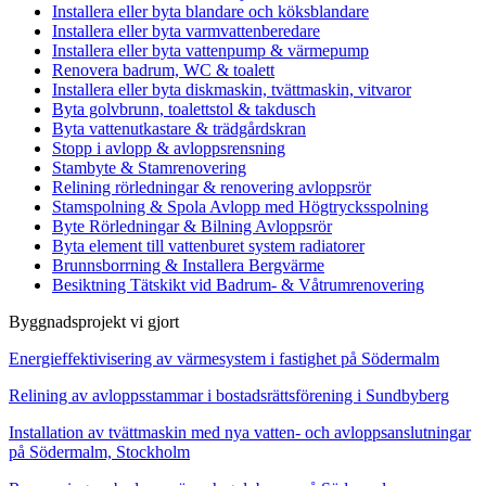
Installera eller byta blandare och köksblandare
Installera eller byta varmvattenberedare
Installera eller byta vattenpump & värmepump
Renovera badrum, WC & toalett
Installera eller byta diskmaskin, tvättmaskin, vitvaror
Byta golvbrunn, toalettstol & takdusch
Byta vattenutkastare & trädgårdskran
Stopp i avlopp & avloppsrensning
Stambyte & Stamrenovering
Relining rörledningar & renovering avloppsrör
Stamspolning & Spola Avlopp med Högtrycksspolning
Byte Rörledningar & Bilning Avloppsrör
Byta element till vattenburet system radiatorer
Brunnsborrning & Installera Bergvärme
Besiktning Tätskikt vid Badrum- & Våtrumrenovering
Byggnadsprojekt vi gjort
Energieffektivisering av värmesystem i fastighet på Södermalm
Relining av avloppsstammar i bostadsrättsförening i Sundbyberg
Installation av tvättmaskin med nya vatten- och avloppsanslutningar
på Södermalm, Stockholm