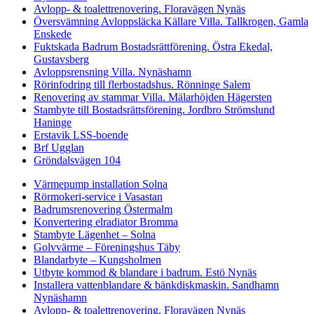
Avlopp- & toalettrenovering. Floravägen Nynäs
Översvämning Avloppsläcka Källare Villa. Tallkrogen, Gamla
Enskede
Fuktskada Badrum Bostadsrättförening. Östra Ekedal,
Gustavsberg
Avloppsrensning Villa. Nynäshamn
Rörinfodring till flerbostadshus. Rönninge Salem
Renovering av stammar Villa. Mälarhöjden Hägersten
Stambyte till Bostadsrättsförening. Jordbro Strömslund
Haninge
Erstavik LSS-boende
Brf Ugglan
Gröndalsvägen 104
Värmepump installation Solna
Rörmokeri-service i Vasastan
Badrumsrenovering Östermalm
Konvertering elradiator Bromma
Stambyte Lägenhet – Solna
Golvvärme – Föreningshus Täby
Blandarbyte – Kungsholmen
Utbyte kommod & blandare i badrum. Estö Nynäs
Installera vattenblandare & bänkdiskmaskin. Sandhamn
Nynäshamn
Avlopp- & toalettrenovering. Floravägen Nynäs