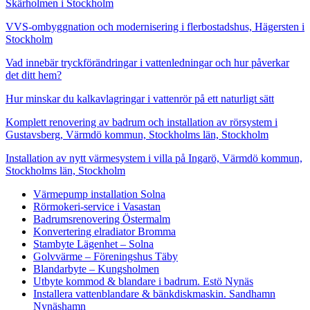
Skärholmen i Stockholm
VVS-ombyggnation och modernisering i flerbostadshus, Hägersten i
Stockholm
Vad innebär tryckförändringar i vattenledningar och hur påverkar
det ditt hem?
Hur minskar du kalkavlagringar i vattenrör på ett naturligt sätt
Komplett renovering av badrum och installation av rörsystem i
Gustavsberg, Värmdö kommun, Stockholms län, Stockholm
Installation av nytt värmesystem i villa på Ingarö, Värmdö kommun,
Stockholms län, Stockholm
Värmepump installation Solna
Rörmokeri-service i Vasastan
Badrumsrenovering Östermalm
Konvertering elradiator Bromma
Stambyte Lägenhet – Solna
Golvvärme – Föreningshus Täby
Blandarbyte – Kungsholmen
Utbyte kommod & blandare i badrum. Estö Nynäs
Installera vattenblandare & bänkdiskmaskin. Sandhamn
Nynäshamn