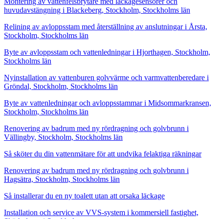
Montering av vattenfelsbrytare med läckagesensorer och
huvudavstängning i Blackeberg, Stockholm, Stockholms län
Relining av avloppsstam med återställning av anslutningar i Årsta,
Stockholm, Stockholms län
Byte av avloppsstam och vattenledningar i Hjorthagen, Stockholm,
Stockholms län
Nyinstallation av vattenburen golvvärme och varmvattenberedare i
Gröndal, Stockholm, Stockholms län
Byte av vattenledningar och avloppsstammar i Midsommarkransen,
Stockholm, Stockholms län
Renovering av badrum med ny rördragning och golvbrunn i
Vällingby, Stockholm, Stockholms län
Så sköter du din vattenmätare för att undvika felaktiga räkningar
Renovering av badrum med ny rördragning och golvbrunn i
Hagsätra, Stockholm, Stockholms län
Så installerar du en ny toalett utan att orsaka läckage
Installation och service av VVS-system i kommersiell fastighet,