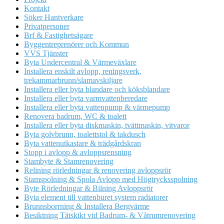
Kontakt
Söker Hantverkare
Privatpersoner
Brf & Fastighetsägare
Byggentreprenörer och Kommun
VVS Tjänster
Byta Undercentral & Värmeväxlare
Installera enskilt avlopp, reningsverk,
trekammarbrunn/slamavskiljare
Installera eller byta blandare och köksblandare
Installera eller byta varmvattenberedare
Installera eller byta vattenpump & värmepump
Renovera badrum, WC & toalett
Installera eller byta diskmaskin, tvättmaskin, vitvaror
Byta golvbrunn, toalettstol & takdusch
Byta vattenutkastare & trädgårdskran
Stopp i avlopp & avloppsrensning
Stambyte & Stamrenovering
Relining rörledningar & renovering avloppsrör
Stamspolning & Spola Avlopp med Högtrycksspolning
Byte Rörledningar & Bilning Avloppsrör
Byta element till vattenburet system radiatorer
Brunnsborrning & Installera Bergvärme
Besiktning Tätskikt vid Badrum- & Våtrumrenovering