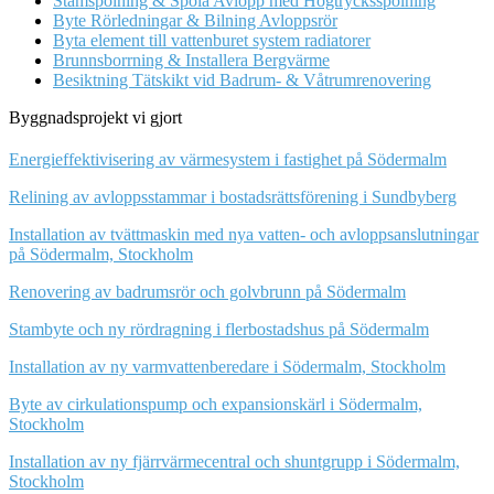
Stamspolning & Spola Avlopp med Högtrycksspolning
Byte Rörledningar & Bilning Avloppsrör
Byta element till vattenburet system radiatorer
Brunnsborrning & Installera Bergvärme
Besiktning Tätskikt vid Badrum- & Våtrumrenovering
Byggnadsprojekt vi gjort
Energieffektivisering av värmesystem i fastighet på Södermalm
Relining av avloppsstammar i bostadsrättsförening i Sundbyberg
Installation av tvättmaskin med nya vatten- och avloppsanslutningar
på Södermalm, Stockholm
Renovering av badrumsrör och golvbrunn på Södermalm
Stambyte och ny rördragning i flerbostadshus på Södermalm
Installation av ny varmvattenberedare i Södermalm, Stockholm
Byte av cirkulationspump och expansionskärl i Södermalm,
Stockholm
Installation av ny fjärrvärmecentral och shuntgrupp i Södermalm,
Stockholm