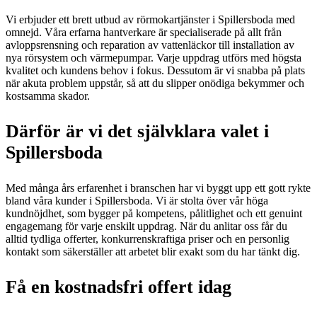
Vi erbjuder ett brett utbud av rörmokartjänster i Spillersboda med
omnejd. Våra erfarna hantverkare är specialiserade på allt från
avloppsrensning och reparation av vattenläckor till installation av
nya rörsystem och värmepumpar. Varje uppdrag utförs med högsta
kvalitet och kundens behov i fokus. Dessutom är vi snabba på plats
när akuta problem uppstår, så att du slipper onödiga bekymmer och
kostsamma skador.
Därför är vi det självklara valet i
Spillersboda
Med många års erfarenhet i branschen har vi byggt upp ett gott rykte
bland våra kunder i Spillersboda. Vi är stolta över vår höga
kundnöjdhet, som bygger på kompetens, pålitlighet och ett genuint
engagemang för varje enskilt uppdrag. När du anlitar oss får du
alltid tydliga offerter, konkurrenskraftiga priser och en personlig
kontakt som säkerställer att arbetet blir exakt som du har tänkt dig.
Få en kostnadsfri offert idag