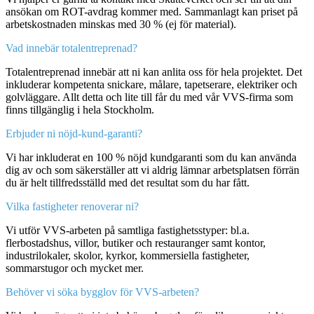
ansökan om ROT-avdrag kommer med. Sammanlagt kan priset på
arbetskostnaden minskas med 30 % (ej för material).
Vad innebär totalentreprenad?
Totalentreprenad innebär att ni kan anlita oss för hela projektet. Det
inkluderar kompetenta snickare, målare, tapetserare, elektriker och
golvläggare. Allt detta och lite till får du med vår VVS-firma som
finns tillgänglig i hela Stockholm.
Erbjuder ni nöjd-kund-garanti?
Vi har inkluderat en 100 % nöjd kundgaranti som du kan använda
dig av och som säkerställer att vi aldrig lämnar arbetsplatsen förrän
du är helt tillfredsställd med det resultat som du har fått.
Vilka fastigheter renoverar ni?
Vi utför VVS-arbeten på samtliga fastighetsstyper: bl.a.
flerbostadshus, villor, butiker och restauranger samt kontor,
industrilokaler, skolor, kyrkor, kommersiella fastigheter,
sommarstugor och mycket mer.
Behöver vi söka bygglov för VVS-arbeten?