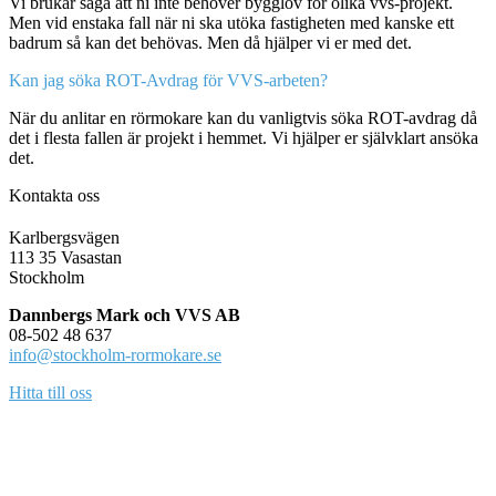
Vi brukar säga att ni inte behöver bygglov för olika vvs-projekt.
Men vid enstaka fall när ni ska utöka fastigheten med kanske ett
badrum så kan det behövas. Men då hjälper vi er med det.
Kan jag söka ROT-Avdrag för VVS-arbeten?
När du anlitar en rörmokare kan du vanligtvis söka ROT-avdrag då
det i flesta fallen är projekt i hemmet. Vi hjälper er självklart ansöka
det.
Kontakta oss
Karlbergsvägen
113 35 Vasastan
Stockholm
Dannbergs Mark och VVS AB
08-502 48 637
info@stockholm-rormokare.se
Hitta till oss