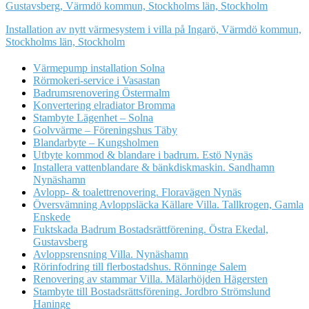
Gustavsberg, Värmdö kommun, Stockholms län, Stockholm
Installation av nytt värmesystem i villa på Ingarö, Värmdö kommun,
Stockholms län, Stockholm
Värmepump installation Solna
Rörmokeri-service i Vasastan
Badrumsrenovering Östermalm
Konvertering elradiator Bromma
Stambyte Lägenhet – Solna
Golvvärme – Föreningshus Täby
Blandarbyte – Kungsholmen
Utbyte kommod & blandare i badrum. Estö Nynäs
Installera vattenblandare & bänkdiskmaskin. Sandhamn
Nynäshamn
Avlopp- & toalettrenovering. Floravägen Nynäs
Översvämning Avloppsläcka Källare Villa. Tallkrogen, Gamla
Enskede
Fuktskada Badrum Bostadsrättförening. Östra Ekedal,
Gustavsberg
Avloppsrensning Villa. Nynäshamn
Rörinfodring till flerbostadshus. Rönninge Salem
Renovering av stammar Villa. Mälarhöjden Hägersten
Stambyte till Bostadsrättsförening. Jordbro Strömslund
Haninge