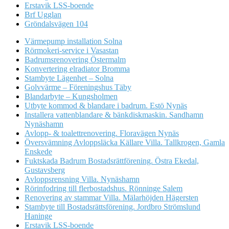
Erstavik LSS-boende
Brf Ugglan
Gröndalsvägen 104
Värmepump installation Solna
Rörmokeri-service i Vasastan
Badrumsrenovering Östermalm
Konvertering elradiator Bromma
Stambyte Lägenhet – Solna
Golvvärme – Föreningshus Täby
Blandarbyte – Kungsholmen
Utbyte kommod & blandare i badrum. Estö Nynäs
Installera vattenblandare & bänkdiskmaskin. Sandhamn
Nynäshamn
Avlopp- & toalettrenovering. Floravägen Nynäs
Översvämning Avloppsläcka Källare Villa. Tallkrogen, Gamla
Enskede
Fuktskada Badrum Bostadsrättförening. Östra Ekedal,
Gustavsberg
Avloppsrensning Villa. Nynäshamn
Rörinfodring till flerbostadshus. Rönninge Salem
Renovering av stammar Villa. Mälarhöjden Hägersten
Stambyte till Bostadsrättsförening. Jordbro Strömslund
Haninge
Erstavik LSS-boende