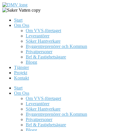
Skip
to
content
Start
Om Oss
Om VVS-företaget
Leverantörer
Söker Hantverkare
Byggentreprenörer och Kommun
Privatpersoner
Brf & Fastighetsägare
Blogg
Tjänster
Projekt
Kontakt
Start
Om Oss
Om VVS-företaget
Leverantörer
Söker Hantverkare
Byggentreprenörer och Kommun
Privatpersoner
Brf & Fastighetsägare
Blogg