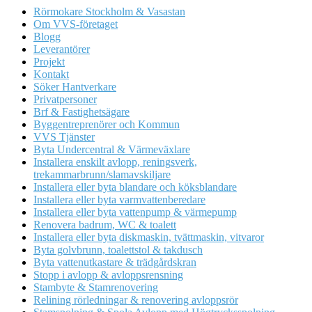
Rörmokare Stockholm & Vasastan
Om VVS-företaget
Blogg
Leverantörer
Projekt
Kontakt
Söker Hantverkare
Privatpersoner
Brf & Fastighetsägare
Byggentreprenörer och Kommun
VVS Tjänster
Byta Undercentral & Värmeväxlare
Installera enskilt avlopp, reningsverk,
trekammarbrunn/slamavskiljare
Installera eller byta blandare och köksblandare
Installera eller byta varmvattenberedare
Installera eller byta vattenpump & värmepump
Renovera badrum, WC & toalett
Installera eller byta diskmaskin, tvättmaskin, vitvaror
Byta golvbrunn, toalettstol & takdusch
Byta vattenutkastare & trädgårdskran
Stopp i avlopp & avloppsrensning
Stambyte & Stamrenovering
Relining rörledningar & renovering avloppsrör