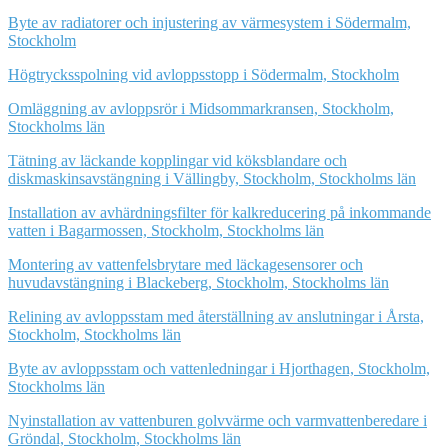
Byte av radiatorer och injustering av värmesystem i Södermalm,
Stockholm
Högtrycksspolning vid avloppsstopp i Södermalm, Stockholm
Omläggning av avloppsrör i Midsommarkransen, Stockholm,
Stockholms län
Tätning av läckande kopplingar vid köksblandare och
diskmaskinsavstängning i Vällingby, Stockholm, Stockholms län
Installation av avhärdningsfilter för kalkreducering på inkommande
vatten i Bagarmossen, Stockholm, Stockholms län
Montering av vattenfelsbrytare med läckagesensorer och
huvudavstängning i Blackeberg, Stockholm, Stockholms län
Relining av avloppsstam med återställning av anslutningar i Årsta,
Stockholm, Stockholms län
Byte av avloppsstam och vattenledningar i Hjorthagen, Stockholm,
Stockholms län
Nyinstallation av vattenburen golvvärme och varmvattenberedare i
Gröndal, Stockholm, Stockholms län