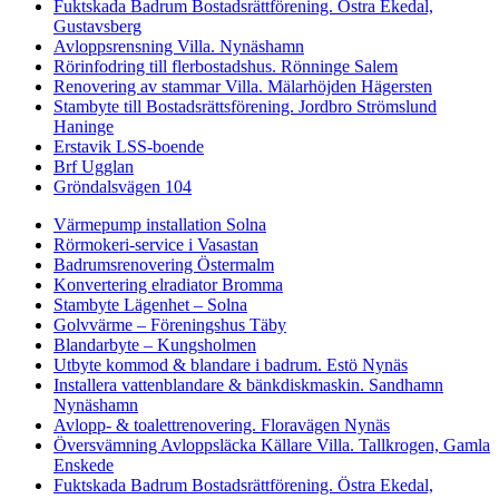
Fuktskada Badrum Bostadsrättförening. Östra Ekedal,
Gustavsberg
Avloppsrensning Villa. Nynäshamn
Rörinfodring till flerbostadshus. Rönninge Salem
Renovering av stammar Villa. Mälarhöjden Hägersten
Stambyte till Bostadsrättsförening. Jordbro Strömslund
Haninge
Erstavik LSS-boende
Brf Ugglan
Gröndalsvägen 104
Värmepump installation Solna
Rörmokeri-service i Vasastan
Badrumsrenovering Östermalm
Konvertering elradiator Bromma
Stambyte Lägenhet – Solna
Golvvärme – Föreningshus Täby
Blandarbyte – Kungsholmen
Utbyte kommod & blandare i badrum. Estö Nynäs
Installera vattenblandare & bänkdiskmaskin. Sandhamn
Nynäshamn
Avlopp- & toalettrenovering. Floravägen Nynäs
Översvämning Avloppsläcka Källare Villa. Tallkrogen, Gamla
Enskede
Fuktskada Badrum Bostadsrättförening. Östra Ekedal,