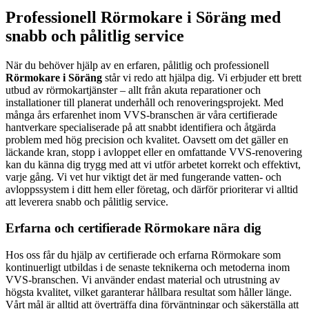
Professionell Rörmokare i Söräng med
snabb och pålitlig service
När du behöver hjälp av en erfaren, pålitlig och professionell
Rörmokare i Söräng
står vi redo att hjälpa dig. Vi erbjuder ett brett
utbud av rörmokartjänster – allt från akuta reparationer och
installationer till planerat underhåll och renoveringsprojekt. Med
många års erfarenhet inom VVS-branschen är våra certifierade
hantverkare specialiserade på att snabbt identifiera och åtgärda
problem med hög precision och kvalitet. Oavsett om det gäller en
läckande kran, stopp i avloppet eller en omfattande VVS-renovering
kan du känna dig trygg med att vi utför arbetet korrekt och effektivt,
varje gång. Vi vet hur viktigt det är med fungerande vatten- och
avloppssystem i ditt hem eller företag, och därför prioriterar vi alltid
att leverera snabb och pålitlig service.
Erfarna och certifierade Rörmokare nära dig
Hos oss får du hjälp av certifierade och erfarna Rörmokare som
kontinuerligt utbildas i de senaste teknikerna och metoderna inom
VVS-branschen. Vi använder endast material och utrustning av
högsta kvalitet, vilket garanterar hållbara resultat som håller länge.
Vårt mål är alltid att överträffa dina förväntningar och säkerställa att