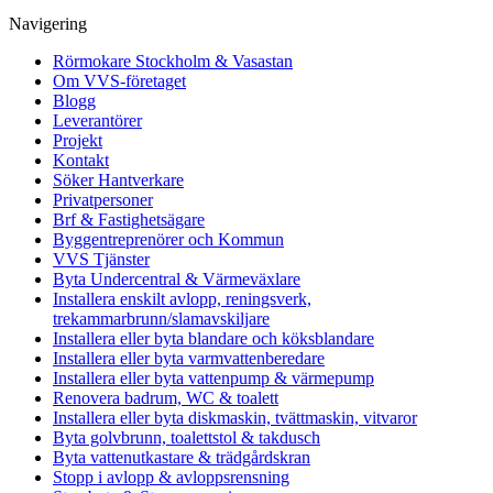
Navigering
Rörmokare Stockholm & Vasastan
Om VVS-företaget
Blogg
Leverantörer
Projekt
Kontakt
Söker Hantverkare
Privatpersoner
Brf & Fastighetsägare
Byggentreprenörer och Kommun
VVS Tjänster
Byta Undercentral & Värmeväxlare
Installera enskilt avlopp, reningsverk,
trekammarbrunn/slamavskiljare
Installera eller byta blandare och köksblandare
Installera eller byta varmvattenberedare
Installera eller byta vattenpump & värmepump
Renovera badrum, WC & toalett
Installera eller byta diskmaskin, tvättmaskin, vitvaror
Byta golvbrunn, toalettstol & takdusch
Byta vattenutkastare & trädgårdskran
Stopp i avlopp & avloppsrensning