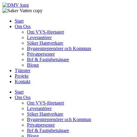
Skip
to
content
Start
Om Oss
Om VVS-företaget
Leverantörer
Söker Hantverkare
Byggentreprenörer och Kommun
Privatpersoner
Brf & Fastighetsägare
Blogg
Tjänster
Projekt
Kontakt
Start
Om Oss
Om VVS-företaget
Leverantörer
Söker Hantverkare
Byggentreprenörer och Kommun
Privatpersoner
Brf & Fastighetsägare
Blogg