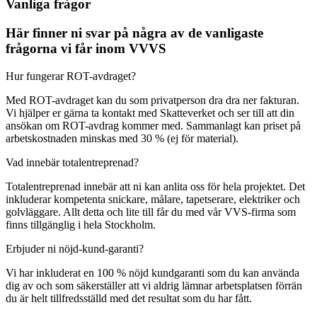
Vanliga frågor
Här finner ni svar på några av de vanligaste
frågorna vi får inom VVVS
Hur fungerar ROT-avdraget?
Med ROT-avdraget kan du som privatperson dra dra ner fakturan.
Vi hjälper er gärna ta kontakt med Skatteverket och ser till att din
ansökan om ROT-avdrag kommer med. Sammanlagt kan priset på
arbetskostnaden minskas med 30 % (ej för material).
Vad innebär totalentreprenad?
Totalentreprenad innebär att ni kan anlita oss för hela projektet. Det
inkluderar kompetenta snickare, målare, tapetserare, elektriker och
golvläggare. Allt detta och lite till får du med vår VVS-firma som
finns tillgänglig i hela Stockholm.
Erbjuder ni nöjd-kund-garanti?
Vi har inkluderat en 100 % nöjd kundgaranti som du kan använda
dig av och som säkerställer att vi aldrig lämnar arbetsplatsen förrän
du är helt tillfredsställd med det resultat som du har fått.