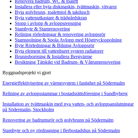
Renovera badrum, WC & toalett
Installera eller byta diskmaskin, tvättmaskin, vitvaror
Byta golvbrunn, toalettstol & takdusch
Byta vattenutkastare & trädgårdskran
Stopp i avlopp & avloppsrensning
Stambyte & Stamrenovering
Relining rörledningar & renovering avloppsrör
Stamspolning & Spola Avlopp med Högtrycksspolning
Byte Rörledningar & Bilning Avloppsrör
Byta element till vattenburet system radiatorer
Brunnsborrning & Installera Bergvärme
Besiktning Tätskikt vid Badrum- & Våtrumrenovering
Byggnadsprojekt vi gjort
Energieffektivisering av värmesystem i fastighet på Södermalm
Relining av avloppsstammar i bostadsrättsförening i Sundbyberg
Installation av tvättmaskin med nya vatten- och avloppsanslutningar
på Södermalm, Stockholm
Renovering av badrumsrör och golvbrunn på Södermalm
Stambyte och ny rördragning i flerbostadshus på Södermalm