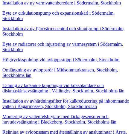
Installation av ny varmvattenberedare i Södermalm, Stockholm
Byte av cirkulationspump och expansionskärl i Södermalm,
Stockholm
Installation av ny fjärrvärmecentral och shuntgrupp i Södermalm,
Stockholm
Byte av radiatorer och injustering av värmesystem i Södermalm,
Stockholm
Högtrycksspolning vid avloppsstopp i Södermalm, Stockholm
Omläggning av avloppsrör i Midsommarkransen, Stockholm,
Stockholms län
Tätning av läckande kopplingar vid köksblandare och
diskmaskinsavstängning i Vällingby, Stockholm, Stockholms län
Installation av avhärdningsfilter för kalkreducering på inkommande
vatten i Bagarmossen, Stockholm, Stockholms län
Montering av vattenfelsbrytare med läckagesensorer och
huvudavstängning i Blackeberg, Stockholm, Stockholms län
Relining av avloppsstam med återställning av anslutningar i Årsta,