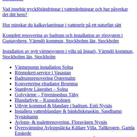
Vad innebär tryckförändringar i vattenledningar och hur påverkar
det ditt hem?
Hur minskar du kalkavlagringar i vattenrör på ett naturligt sätt
Komplett renovering av badrum och installation av rörsystem i
Gustavsberg, Värmdö kommun, Stockholms län, Stockholm
Installation av nytt värmesystem i villa på Ingarö, Värmdö kommun,
Stockholms län, Stockholm
Värmepump installation Solna
Rörmokeri-service i Vasastan
Badrumsrenovering Östermalm
Konvertering elradiator Bromma
Stambyte Lägenhet – Solna
Golvvärme – Föreningshus Täby
Blandarbyte – Kungsholmen
Utbyte kommod & blandare i badrum. Estö Nynäs
Installera vattenblandare & bänkdiskmaskin. Sandhamn
Nynäshamn
Avlopp- & toalettrenovering. Floravägen Nynäs
Översvämning Avloppsläcka Källare Villa. Tallkrogen, Gamla
Enskede