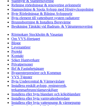
Stambyte & Stamrenovering
Relining rörledningar & renovering avloppsrör
Stamspolning & Spola Avlopp med Högtrycksspolning
Byte Rörledningar & Bilning Avloppsrör
Byta element till vattenburet system radiatorer
Brunnsborrning & Installera Bergvärme
Besiktning Tätskikt vid Badrum- & Våtrumrenovering
Rörmokare Stockholm & Vasastan
Om VVS-företaget
Blogg
Leverantörer
Projekt
Kontakt
Söker Hantverkare
Privatpersoner
Brf & Fastighetsägare
Byggentreprenörer och Kommun
VVS Tjänster
Byta Undercentral & Värmeväxlare
Installera enskilt avlopp, reningsverk,
trekammarbrunn/slamavskiljare
Installera eller byta blandare och köksblandare
Installera eller byta varmvattenberedare
Installera eller byta vattenpump & värmepump