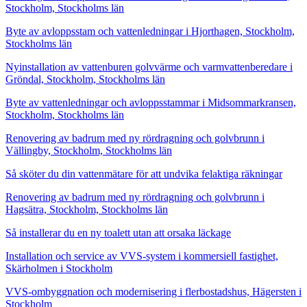
Stockholm, Stockholms län
Byte av avloppsstam och vattenledningar i Hjorthagen, Stockholm,
Stockholms län
Nyinstallation av vattenburen golvvärme och varmvattenberedare i
Gröndal, Stockholm, Stockholms län
Byte av vattenledningar och avloppsstammar i Midsommarkransen,
Stockholm, Stockholms län
Renovering av badrum med ny rördragning och golvbrunn i
Vällingby, Stockholm, Stockholms län
Så sköter du din vattenmätare för att undvika felaktiga räkningar
Renovering av badrum med ny rördragning och golvbrunn i
Hagsätra, Stockholm, Stockholms län
Så installerar du en ny toalett utan att orsaka läckage
Installation och service av VVS-system i kommersiell fastighet,
Skärholmen i Stockholm
VVS-ombyggnation och modernisering i flerbostadshus, Hägersten i
Stockholm