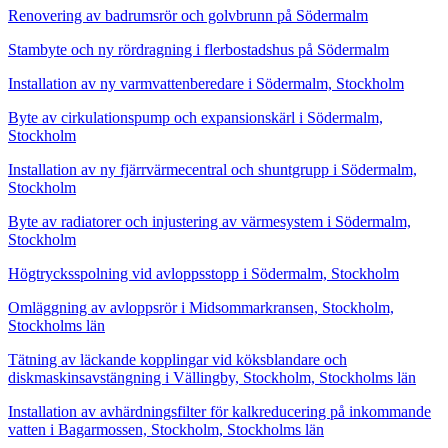
Renovering av badrumsrör och golvbrunn på Södermalm
Stambyte och ny rördragning i flerbostadshus på Södermalm
Installation av ny varmvattenberedare i Södermalm, Stockholm
Byte av cirkulationspump och expansionskärl i Södermalm,
Stockholm
Installation av ny fjärrvärmecentral och shuntgrupp i Södermalm,
Stockholm
Byte av radiatorer och injustering av värmesystem i Södermalm,
Stockholm
Högtrycksspolning vid avloppsstopp i Södermalm, Stockholm
Omläggning av avloppsrör i Midsommarkransen, Stockholm,
Stockholms län
Tätning av läckande kopplingar vid köksblandare och
diskmaskinsavstängning i Vällingby, Stockholm, Stockholms län
Installation av avhärdningsfilter för kalkreducering på inkommande
vatten i Bagarmossen, Stockholm, Stockholms län