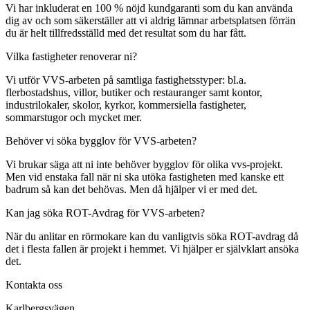
Vi har inkluderat en 100 % nöjd kundgaranti som du kan använda
dig av och som säkerställer att vi aldrig lämnar arbetsplatsen förrän
du är helt tillfredsställd med det resultat som du har fått.
Vilka fastigheter renoverar ni?
Vi utför VVS-arbeten på samtliga fastighetsstyper: bl.a.
flerbostadshus, villor, butiker och restauranger samt kontor,
industrilokaler, skolor, kyrkor, kommersiella fastigheter,
sommarstugor och mycket mer.
Behöver vi söka bygglov för VVS-arbeten?
Vi brukar säga att ni inte behöver bygglov för olika vvs-projekt.
Men vid enstaka fall när ni ska utöka fastigheten med kanske ett
badrum så kan det behövas. Men då hjälper vi er med det.
Kan jag söka ROT-Avdrag för VVS-arbeten?
När du anlitar en rörmokare kan du vanligtvis söka ROT-avdrag då
det i flesta fallen är projekt i hemmet. Vi hjälper er självklart ansöka
det.
Kontakta oss
Karlbergsvägen