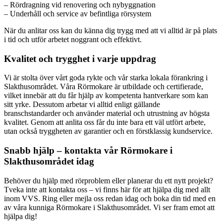
– Rördragning vid renovering och nybyggnation
– Underhåll och service av befintliga rörsystem
När du anlitar oss kan du känna dig trygg med att vi alltid är på plats
i tid och utför arbetet noggrant och effektivt.
Kvalitet och trygghet i varje uppdrag
Vi är stolta över vårt goda rykte och vår starka lokala förankring i
Slakthusområdet. Våra Rörmokare är utbildade och certifierade,
vilket innebär att du får hjälp av kompetenta hantverkare som kan
sitt yrke. Dessutom arbetar vi alltid enligt gällande
branschstandarder och använder material och utrustning av högsta
kvalitet. Genom att anlita oss får du inte bara ett väl utfört arbete,
utan också tryggheten av garantier och en förstklassig kundservice.
Snabb hjälp – kontakta vår Rörmokare i
Slakthusområdet idag
Behöver du hjälp med rörproblem eller planerar du ett nytt projekt?
Tveka inte att kontakta oss – vi finns här för att hjälpa dig med allt
inom VVS. Ring eller mejla oss redan idag och boka din tid med en
av våra kunniga Rörmokare i Slakthusområdet. Vi ser fram emot att
hjälpa dig!