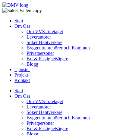
Skip
to
content
Start
Om Oss
Om VVS-företaget
Leverantörer
Söker Hantverkare
Byggentreprenörer och Kommun
Privatpersoner
Brf & Fastighetsägare
Blogg
Tjänster
Projekt
Kontakt
Start
Om Oss
Om VVS-företaget
Leverantörer
Söker Hantverkare
Byggentreprenörer och Kommun
Privatpersoner
Brf & Fastighetsägare
Blogg