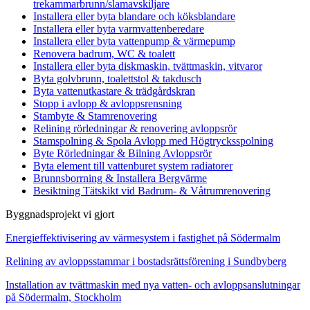
trekammarbrunn/slamavskiljare
Installera eller byta blandare och köksblandare
Installera eller byta varmvattenberedare
Installera eller byta vattenpump & värmepump
Renovera badrum, WC & toalett
Installera eller byta diskmaskin, tvättmaskin, vitvaror
Byta golvbrunn, toalettstol & takdusch
Byta vattenutkastare & trädgårdskran
Stopp i avlopp & avloppsrensning
Stambyte & Stamrenovering
Relining rörledningar & renovering avloppsrör
Stamspolning & Spola Avlopp med Högtrycksspolning
Byte Rörledningar & Bilning Avloppsrör
Byta element till vattenburet system radiatorer
Brunnsborrning & Installera Bergvärme
Besiktning Tätskikt vid Badrum- & Våtrumrenovering
Byggnadsprojekt vi gjort
Energieffektivisering av värmesystem i fastighet på Södermalm
Relining av avloppsstammar i bostadsrättsförening i Sundbyberg
Installation av tvättmaskin med nya vatten- och avloppsanslutningar
på Södermalm, Stockholm