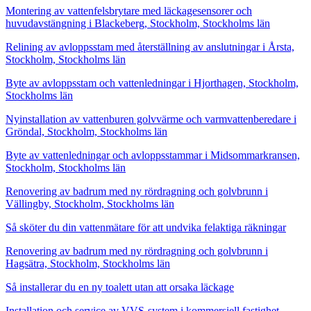
Montering av vattenfelsbrytare med läckagesensorer och
huvudavstängning i Blackeberg, Stockholm, Stockholms län
Relining av avloppsstam med återställning av anslutningar i Årsta,
Stockholm, Stockholms län
Byte av avloppsstam och vattenledningar i Hjorthagen, Stockholm,
Stockholms län
Nyinstallation av vattenburen golvvärme och varmvattenberedare i
Gröndal, Stockholm, Stockholms län
Byte av vattenledningar och avloppsstammar i Midsommarkransen,
Stockholm, Stockholms län
Renovering av badrum med ny rördragning och golvbrunn i
Vällingby, Stockholm, Stockholms län
Så sköter du din vattenmätare för att undvika felaktiga räkningar
Renovering av badrum med ny rördragning och golvbrunn i
Hagsätra, Stockholm, Stockholms län
Så installerar du en ny toalett utan att orsaka läckage
Installation och service av VVS-system i kommersiell fastighet,