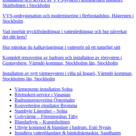
Skärholmen i Stockholm
VVS-ombyggnation och modernisering i flerbostadshus, Hägersten i
Stockholm
Vad innebär tryckförändringar i vattenledningar och hur påverkar
det ditt hem?
Hur minskar du kalkavlagringar i vattenrör på ett naturligt sätt
Komplett renovering av badrum och installation av rörsystem i
Gustavsberg, Värmdö kommun, Stockholms län, Stockholm
Installation av nytt värmesystem i villa på Ingarö, Värmdö kommun,
Stockholms län, Stockholm
Värmepump installation Solna
Rörmokeri-service i Vasastan
Badrumsrenovering Östermalm
Konvertering elradiator Bromma
Stambyte Lägenhet – Solna
Golvvärme – Föreningshus Täby
Blandarbyte – Kungsholmen
Utbyte kommod & blandare i badrum. Estö Nynäs
Installera vattenblandare & bänkdiskmaskin. Sandhamn