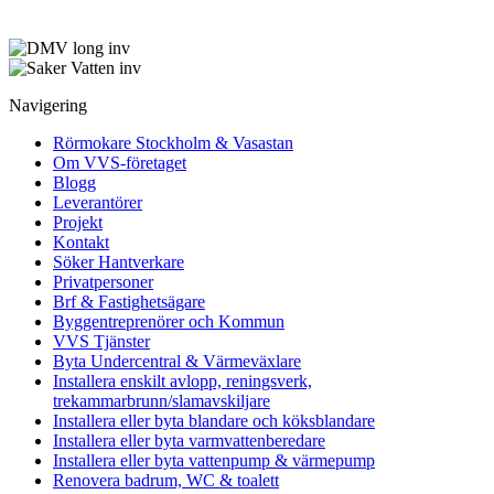
Navigering
Rörmokare Stockholm & Vasastan
Om VVS-företaget
Blogg
Leverantörer
Projekt
Kontakt
Söker Hantverkare
Privatpersoner
Brf & Fastighetsägare
Byggentreprenörer och Kommun
VVS Tjänster
Byta Undercentral & Värmeväxlare
Installera enskilt avlopp, reningsverk,
trekammarbrunn/slamavskiljare
Installera eller byta blandare och köksblandare
Installera eller byta varmvattenberedare
Installera eller byta vattenpump & värmepump
Renovera badrum, WC & toalett