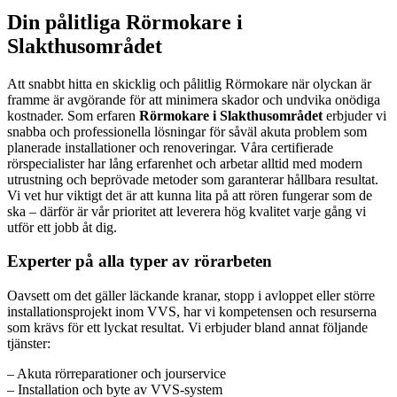
Din pålitliga Rörmokare i
Slakthusområdet
Att snabbt hitta en skicklig och pålitlig Rörmokare när olyckan är
framme är avgörande för att minimera skador och undvika onödiga
kostnader. Som erfaren
Rörmokare i Slakthusområdet
erbjuder vi
snabba och professionella lösningar för såväl akuta problem som
planerade installationer och renoveringar. Våra certifierade
rörspecialister har lång erfarenhet och arbetar alltid med modern
utrustning och beprövade metoder som garanterar hållbara resultat.
Vi vet hur viktigt det är att kunna lita på att rören fungerar som de
ska – därför är vår prioritet att leverera hög kvalitet varje gång vi
utför ett jobb åt dig.
Experter på alla typer av rörarbeten
Oavsett om det gäller läckande kranar, stopp i avloppet eller större
installationsprojekt inom VVS, har vi kompetensen och resurserna
som krävs för ett lyckat resultat. Vi erbjuder bland annat följande
tjänster:
– Akuta rörreparationer och jourservice
– Installation och byte av VVS-system