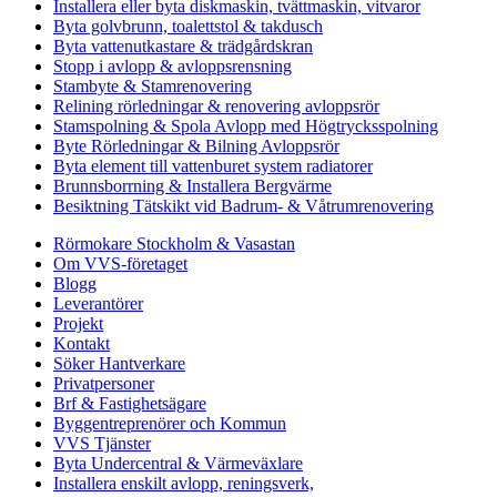
Installera eller byta diskmaskin, tvättmaskin, vitvaror
Byta golvbrunn, toalettstol & takdusch
Byta vattenutkastare & trädgårdskran
Stopp i avlopp & avloppsrensning
Stambyte & Stamrenovering
Relining rörledningar & renovering avloppsrör
Stamspolning & Spola Avlopp med Högtrycksspolning
Byte Rörledningar & Bilning Avloppsrör
Byta element till vattenburet system radiatorer
Brunnsborrning & Installera Bergvärme
Besiktning Tätskikt vid Badrum- & Våtrumrenovering
Rörmokare Stockholm & Vasastan
Om VVS-företaget
Blogg
Leverantörer
Projekt
Kontakt
Söker Hantverkare
Privatpersoner
Brf & Fastighetsägare
Byggentreprenörer och Kommun
VVS Tjänster
Byta Undercentral & Värmeväxlare
Installera enskilt avlopp, reningsverk,