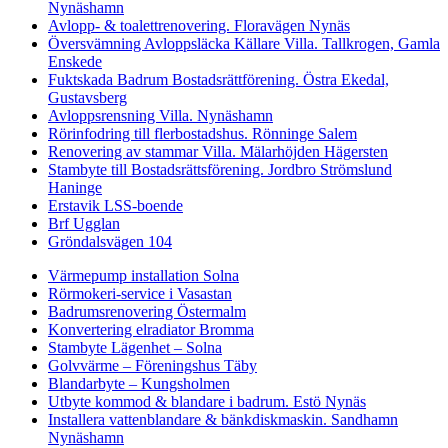
Nynäshamn
Avlopp- & toalettrenovering. Floravägen Nynäs
Översvämning Avloppsläcka Källare Villa. Tallkrogen, Gamla
Enskede
Fuktskada Badrum Bostadsrättförening. Östra Ekedal,
Gustavsberg
Avloppsrensning Villa. Nynäshamn
Rörinfodring till flerbostadshus. Rönninge Salem
Renovering av stammar Villa. Mälarhöjden Hägersten
Stambyte till Bostadsrättsförening. Jordbro Strömslund
Haninge
Erstavik LSS-boende
Brf Ugglan
Gröndalsvägen 104
Värmepump installation Solna
Rörmokeri-service i Vasastan
Badrumsrenovering Östermalm
Konvertering elradiator Bromma
Stambyte Lägenhet – Solna
Golvvärme – Föreningshus Täby
Blandarbyte – Kungsholmen
Utbyte kommod & blandare i badrum. Estö Nynäs
Installera vattenblandare & bänkdiskmaskin. Sandhamn
Nynäshamn