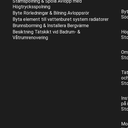
Stamspolning & Spola Avlopp med
Högtrycksspolning
Byt
Byte Rörledningar & Bilning Avloppsrör
Sö
Byta element till vattenburet system radiatorer
Brunnsborrning & Installera Bergvärme
Besiktning Tätskikt vid Badrum- &
Hög
St
Våtrumrenovering
Oml
Sto
Tät
och
Sto
Ins
på 
Sto
Mon