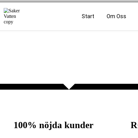
Start
Om Oss
100% nöjda kunder
R