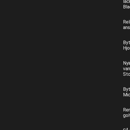
läc
Bla
Rel
ans
Byt
Hjo
Nyi
var
Sto
Byt
Mid
Ren
gol