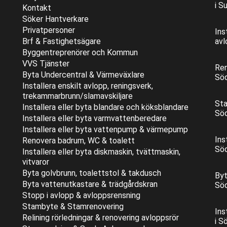
i S
Kontakt
Söker Hantverkare
Privatpersoner
Ins
Brf & Fastighetsägare
avl
Byggentreprenörer och Kommun
VVS Tjänster
Ren
Byta Undercentral & Värmeväxlare
Sö
Installera enskilt avlopp, reningsverk,
trekammarbrunn/slamavskiljare
Sta
Installera eller byta blandare och köksblandare
Sö
Installera eller byta varmvattenberedare
Installera eller byta vattenpump & värmepump
Ins
Renovera badrum, WC & toalett
Sö
Installera eller byta diskmaskin, tvättmaskin,
vitvaror
Byta golvbrunn, toalettstol & takdusch
Byt
Byta vattenutkastare & trädgårdskran
Sö
Stopp i avlopp & avloppsrensning
Stambyte & Stamrenovering
Ins
Relining rörledningar & renovering avloppsrör
i S