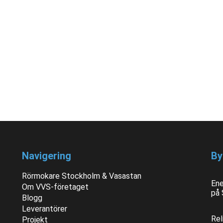
Navigering
By
Rörmokare Stockholm & Vasastan
Ene
Om VVS-företaget
på
Blogg
Leverantörer
Rel
Projekt