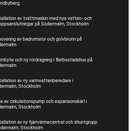
undbyberg
tallation av tvättmaskin med nya vatten- och
oppsanslutningar på Södermalm, Stockholm
overing av badrumsrör och golvbrunn på
dermalm
mbyte och ny rördragning i flerbostadshus på
dermalm
tallation av ny varmvattenberedare i
dermalm, Stockholm
e av cirkulationspump och expansionskärl i
dermalm, Stockholm
tallation av ny fjärrvärmecentral och shuntgrupp
ödermalm, Stockholm