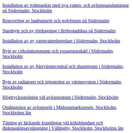
Installation av tvättmaskin med nya vatten- och avloppsanslutningar
på Södermalm, Stockholm
Renovering av badrumsrör och golvbrunn på Södermalm
Stambyte och ny rördragning i flerbostadshus på Södermalm
Installation av ny varmvattenberedare i Södermalm, Stockholm
Byte av cirkulationspump och expansionskärl i Södermalm,
Stockholm
Installation av ny fjärrvärmecentral och shuntgrupp i Södermalm,
Stockholm
Byte av radiatorer och injustering av värmesystem i Södermalm,
Stockholm
Högtrycksspolning vid avloppsstopp i Södermalm, Stockholm
Omläggning av avloppsrör i Midsommarkransen, Stockholm,
Stockholms län
Tätning av läckande kopplingar vid köksblandare och
diskmaskinsavstängning i Vällingby, Stockholm, Stockholms län