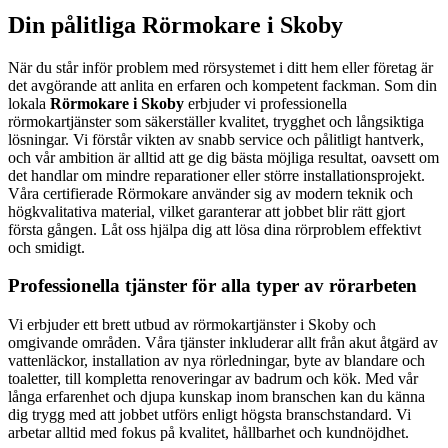
Din pålitliga Rörmokare i Skoby
När du står inför problem med rörsystemet i ditt hem eller företag är
det avgörande att anlita en erfaren och kompetent fackman. Som din
lokala
Rörmokare i Skoby
erbjuder vi professionella
rörmokartjänster som säkerställer kvalitet, trygghet och långsiktiga
lösningar. Vi förstår vikten av snabb service och pålitligt hantverk,
och vår ambition är alltid att ge dig bästa möjliga resultat, oavsett om
det handlar om mindre reparationer eller större installationsprojekt.
Våra certifierade Rörmokare använder sig av modern teknik och
högkvalitativa material, vilket garanterar att jobbet blir rätt gjort
första gången. Låt oss hjälpa dig att lösa dina rörproblem effektivt
och smidigt.
Professionella tjänster för alla typer av rörarbeten
Vi erbjuder ett brett utbud av rörmokartjänster i Skoby och
omgivande områden. Våra tjänster inkluderar allt från akut åtgärd av
vattenläckor, installation av nya rörledningar, byte av blandare och
toaletter, till kompletta renoveringar av badrum och kök. Med vår
långa erfarenhet och djupa kunskap inom branschen kan du känna
dig trygg med att jobbet utförs enligt högsta branschstandard. Vi
arbetar alltid med fokus på kvalitet, hållbarhet och kundnöjdhet.