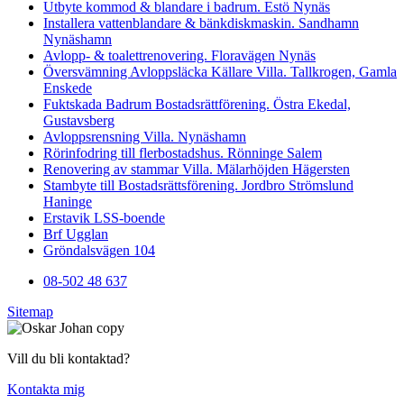
Utbyte kommod & blandare i badrum. Estö Nynäs
Installera vattenblandare & bänkdiskmaskin. Sandhamn
Nynäshamn
Avlopp- & toalettrenovering. Floravägen Nynäs
Översvämning Avloppsläcka Källare Villa. Tallkrogen, Gamla
Enskede
Fuktskada Badrum Bostadsrättförening. Östra Ekedal,
Gustavsberg
Avloppsrensning Villa. Nynäshamn
Rörinfodring till flerbostadshus. Rönninge Salem
Renovering av stammar Villa. Mälarhöjden Hägersten
Stambyte till Bostadsrättsförening. Jordbro Strömslund
Haninge
Erstavik LSS-boende
Brf Ugglan
Gröndalsvägen 104
08-502 48 637
Sitemap
Vill du bli kontaktad?
Kontakta mig