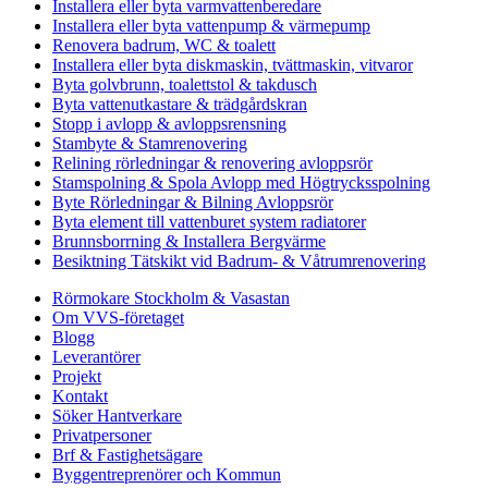
Installera eller byta varmvattenberedare
Installera eller byta vattenpump & värmepump
Renovera badrum, WC & toalett
Installera eller byta diskmaskin, tvättmaskin, vitvaror
Byta golvbrunn, toalettstol & takdusch
Byta vattenutkastare & trädgårdskran
Stopp i avlopp & avloppsrensning
Stambyte & Stamrenovering
Relining rörledningar & renovering avloppsrör
Stamspolning & Spola Avlopp med Högtrycksspolning
Byte Rörledningar & Bilning Avloppsrör
Byta element till vattenburet system radiatorer
Brunnsborrning & Installera Bergvärme
Besiktning Tätskikt vid Badrum- & Våtrumrenovering
Rörmokare Stockholm & Vasastan
Om VVS-företaget
Blogg
Leverantörer
Projekt
Kontakt
Söker Hantverkare
Privatpersoner
Brf & Fastighetsägare
Byggentreprenörer och Kommun