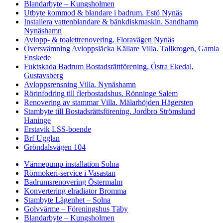
Blandarbyte – Kungsholmen
Utbyte kommod & blandare i badrum. Estö Nynäs
Installera vattenblandare & bänkdiskmaskin. Sandhamn
Nynäshamn
Avlopp- & toalettrenovering. Floravägen Nynäs
Översvämning Avloppsläcka Källare Villa. Tallkrogen, Gamla
Enskede
Fuktskada Badrum Bostadsrättförening. Östra Ekedal,
Gustavsberg
Avloppsrensning Villa. Nynäshamn
Rörinfodring till flerbostadshus. Rönninge Salem
Renovering av stammar Villa. Mälarhöjden Hägersten
Stambyte till Bostadsrättsförening. Jordbro Strömslund
Haninge
Erstavik LSS-boende
Brf Ugglan
Gröndalsvägen 104
Värmepump installation Solna
Rörmokeri-service i Vasastan
Badrumsrenovering Östermalm
Konvertering elradiator Bromma
Stambyte Lägenhet – Solna
Golvvärme – Föreningshus Täby
Blandarbyte – Kungsholmen