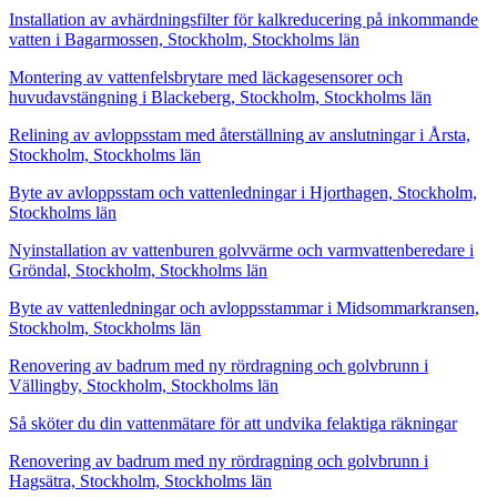
Installation av avhärdningsfilter för kalkreducering på inkommande
vatten i Bagarmossen, Stockholm, Stockholms län
Montering av vattenfelsbrytare med läckagesensorer och
huvudavstängning i Blackeberg, Stockholm, Stockholms län
Relining av avloppsstam med återställning av anslutningar i Årsta,
Stockholm, Stockholms län
Byte av avloppsstam och vattenledningar i Hjorthagen, Stockholm,
Stockholms län
Nyinstallation av vattenburen golvvärme och varmvattenberedare i
Gröndal, Stockholm, Stockholms län
Byte av vattenledningar och avloppsstammar i Midsommarkransen,
Stockholm, Stockholms län
Renovering av badrum med ny rördragning och golvbrunn i
Vällingby, Stockholm, Stockholms län
Så sköter du din vattenmätare för att undvika felaktiga räkningar
Renovering av badrum med ny rördragning och golvbrunn i
Hagsätra, Stockholm, Stockholms län