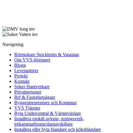
Navigering
Rörmokare Stockholm & Vasastan
Om VVS-företaget
Blogg
Leverantörer
Projekt
Kontakt
Söker Hantverkare
Privatpersoner
Brf & Fastighetsägare
Byggentreprenörer och Kommun
VVS Tjänster
Byta Undercentral & Värmeväxlare
Installera enskilt avlopp, reningsverk,
trekammarbrunn/slamavskiljare
Installera eller byta blandare och köksblandare