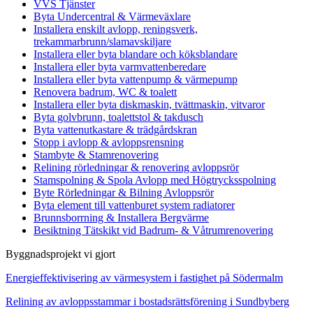
VVS Tjänster
Byta Undercentral & Värmeväxlare
Installera enskilt avlopp, reningsverk,
trekammarbrunn/slamavskiljare
Installera eller byta blandare och köksblandare
Installera eller byta varmvattenberedare
Installera eller byta vattenpump & värmepump
Renovera badrum, WC & toalett
Installera eller byta diskmaskin, tvättmaskin, vitvaror
Byta golvbrunn, toalettstol & takdusch
Byta vattenutkastare & trädgårdskran
Stopp i avlopp & avloppsrensning
Stambyte & Stamrenovering
Relining rörledningar & renovering avloppsrör
Stamspolning & Spola Avlopp med Högtrycksspolning
Byte Rörledningar & Bilning Avloppsrör
Byta element till vattenburet system radiatorer
Brunnsborrning & Installera Bergvärme
Besiktning Tätskikt vid Badrum- & Våtrumrenovering
Byggnadsprojekt vi gjort
Energieffektivisering av värmesystem i fastighet på Södermalm
Relining av avloppsstammar i bostadsrättsförening i Sundbyberg