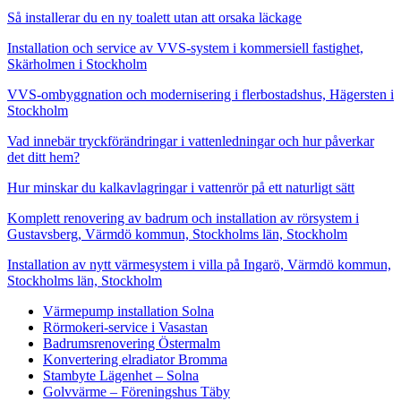
Så installerar du en ny toalett utan att orsaka läckage
Installation och service av VVS-system i kommersiell fastighet,
Skärholmen i Stockholm
VVS-ombyggnation och modernisering i flerbostadshus, Hägersten i
Stockholm
Vad innebär tryckförändringar i vattenledningar och hur påverkar
det ditt hem?
Hur minskar du kalkavlagringar i vattenrör på ett naturligt sätt
Komplett renovering av badrum och installation av rörsystem i
Gustavsberg, Värmdö kommun, Stockholms län, Stockholm
Installation av nytt värmesystem i villa på Ingarö, Värmdö kommun,
Stockholms län, Stockholm
Värmepump installation Solna
Rörmokeri-service i Vasastan
Badrumsrenovering Östermalm
Konvertering elradiator Bromma
Stambyte Lägenhet – Solna
Golvvärme – Föreningshus Täby