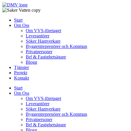
Skip
to
content
Start
Om Oss
Om VVS-företaget
Leverantörer
Söker Hantverkare
Byggentreprenörer och Kommun
Privatpersoner
Brf & Fastighetsägare
Blogg
Tjänster
Projekt
Kontakt
Start
Om Oss
Om VVS-företaget
Leverantörer
Söker Hantverkare
Byggentreprenörer och Kommun
Privatpersoner
Brf & Fastighetsägare
Blogg