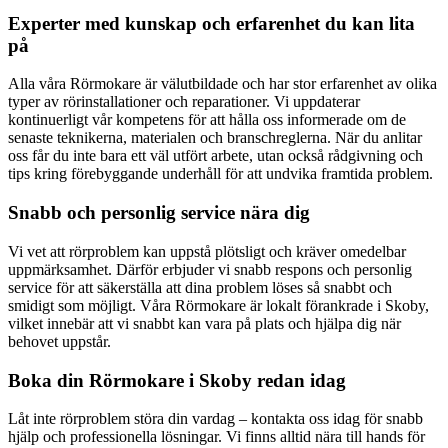
Experter med kunskap och erfarenhet du kan lita
på
Alla våra Rörmokare är välutbildade och har stor erfarenhet av olika
typer av rörinstallationer och reparationer. Vi uppdaterar
kontinuerligt vår kompetens för att hålla oss informerade om de
senaste teknikerna, materialen och branschreglerna. När du anlitar
oss får du inte bara ett väl utfört arbete, utan också rådgivning och
tips kring förebyggande underhåll för att undvika framtida problem.
Snabb och personlig service nära dig
Vi vet att rörproblem kan uppstå plötsligt och kräver omedelbar
uppmärksamhet. Därför erbjuder vi snabb respons och personlig
service för att säkerställa att dina problem löses så snabbt och
smidigt som möjligt. Våra Rörmokare är lokalt förankrade i Skoby,
vilket innebär att vi snabbt kan vara på plats och hjälpa dig när
behovet uppstår.
Boka din Rörmokare i Skoby redan idag
Låt inte rörproblem störa din vardag – kontakta oss idag för snabb
hjälp och professionella lösningar. Vi finns alltid nära till hands för