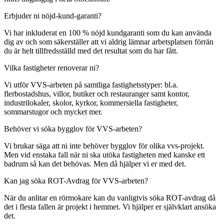
Erbjuder ni nöjd-kund-garanti?
Vi har inkluderat en 100 % nöjd kundgaranti som du kan använda
dig av och som säkerställer att vi aldrig lämnar arbetsplatsen förrän
du är helt tillfredsställd med det resultat som du har fått.
Vilka fastigheter renoverar ni?
Vi utför VVS-arbeten på samtliga fastighetsstyper: bl.a.
flerbostadshus, villor, butiker och restauranger samt kontor,
industrilokaler, skolor, kyrkor, kommersiella fastigheter,
sommarstugor och mycket mer.
Behöver vi söka bygglov för VVS-arbeten?
Vi brukar säga att ni inte behöver bygglov för olika vvs-projekt.
Men vid enstaka fall när ni ska utöka fastigheten med kanske ett
badrum så kan det behövas. Men då hjälper vi er med det.
Kan jag söka ROT-Avdrag för VVS-arbeten?
När du anlitar en rörmokare kan du vanligtvis söka ROT-avdrag då
det i flesta fallen är projekt i hemmet. Vi hjälper er självklart ansöka
det.