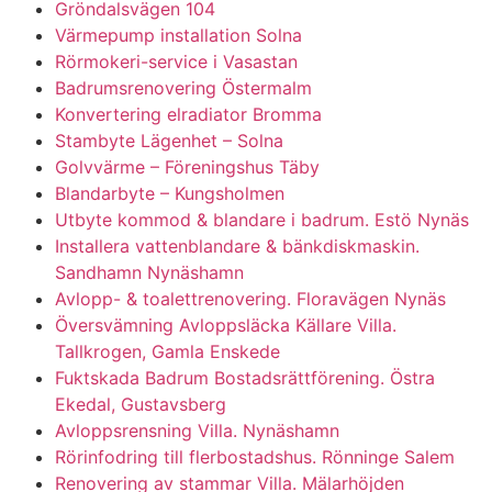
Gröndalsvägen 104
Värmepump installation Solna
Rörmokeri-service i Vasastan
Badrumsrenovering Östermalm
Konvertering elradiator Bromma
Stambyte Lägenhet – Solna
Golvvärme – Föreningshus Täby
Blandarbyte – Kungsholmen
Utbyte kommod & blandare i badrum. Estö Nynäs
Installera vattenblandare & bänkdiskmaskin.
Sandhamn Nynäshamn
Avlopp- & toalettrenovering. Floravägen Nynäs
Översvämning Avloppsläcka Källare Villa.
Tallkrogen, Gamla Enskede
Fuktskada Badrum Bostadsrättförening. Östra
Ekedal, Gustavsberg
Avloppsrensning Villa. Nynäshamn
Rörinfodring till flerbostadshus. Rönninge Salem
Renovering av stammar Villa. Mälarhöjden