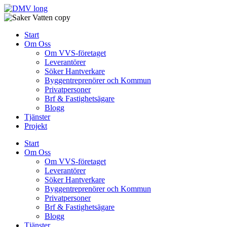
Skip
to
content
Start
Om Oss
Om VVS-företaget
Leverantörer
Söker Hantverkare
Byggentreprenörer och Kommun
Privatpersoner
Brf & Fastighetsägare
Blogg
Tjänster
Projekt
Start
Om Oss
Om VVS-företaget
Leverantörer
Söker Hantverkare
Byggentreprenörer och Kommun
Privatpersoner
Brf & Fastighetsägare
Blogg
Tjänster