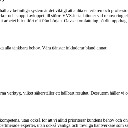
åll av befintliga system är det viktigt att anlita en erfaren och profess
äckor och stopp i avloppet till större VVS-installationer vid renovering
tt arbetet blir utfört rätt från början. Oavsett omfattning på ditt uppdr
ka alla tänkbara behov. Våra tjänster inkluderar bland annat:
na verktyg, vilket säkerställer ett hållbart resultat. Dessutom håller v
ompetens, utan också för att vi alltid prioriterar kundens behov och önsk
certifierade experter, utan också vänliga och trevliga hantverkare som 