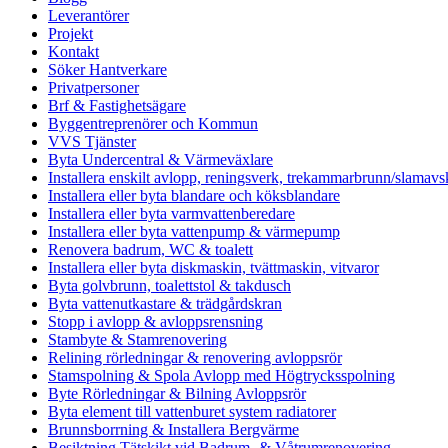
Leverantörer
Projekt
Kontakt
Söker Hantverkare
Privatpersoner
Brf & Fastighetsägare
Byggentreprenörer och Kommun
VVS Tjänster
Byta Undercentral & Värmeväxlare
Installera enskilt avlopp, reningsverk, trekammarbrunn/slamavsk
Installera eller byta blandare och köksblandare
Installera eller byta varmvattenberedare
Installera eller byta vattenpump & värmepump
Renovera badrum, WC & toalett
Installera eller byta diskmaskin, tvättmaskin, vitvaror
Byta golvbrunn, toalettstol & takdusch
Byta vattenutkastare & trädgårdskran
Stopp i avlopp & avloppsrensning
Stambyte & Stamrenovering
Relining rörledningar & renovering avloppsrör
Stamspolning & Spola Avlopp med Högtrycksspolning
Byte Rörledningar & Bilning Avloppsrör
Byta element till vattenburet system radiatorer
Brunnsborrning & Installera Bergvärme
Besiktning Tätskikt vid Badrum- & Våtrumrenovering