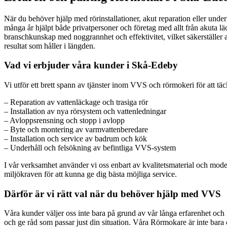
När du behöver hjälp med rörinstallationer, akut reparation eller underh
många år hjälpt både privatpersoner och företag med allt från akuta l
branschkunskap med noggrannhet och effektivitet, vilket säkerställer a
resultat som håller i längden.
Vad vi erbjuder våra kunder i Skå-Edeby
Vi utför ett brett spann av tjänster inom VVS och rörmokeri för att täc
– Reparation av vattenläckage och trasiga rör
– Installation av nya rörsystem och vattenledningar
– Avloppsrensning och stopp i avlopp
– Byte och montering av varmvattenberedare
– Installation och service av badrum och kök
– Underhåll och felsökning av befintliga VVS-system
I vår verksamhet använder vi oss enbart av kvalitetsmaterial och moder
miljökraven för att kunna ge dig bästa möjliga service.
Därför är vi rätt val när du behöver hjälp med VVS
Våra kunder väljer oss inte bara på grund av vår långa erfarenhet och k
och ge råd som passar just din situation. Våra Rörmokare är inte bara 