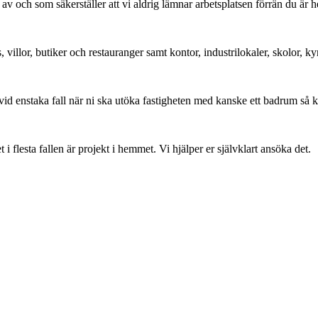
ch som säkerställer att vi aldrig lämnar arbetsplatsen förrän du är helt 
, villor, butiker och restauranger samt kontor, industrilokaler, skolor,
vid enstaka fall när ni ska utöka fastigheten med kanske ett badrum så 
flesta fallen är projekt i hemmet. Vi hjälper er självklart ansöka det.