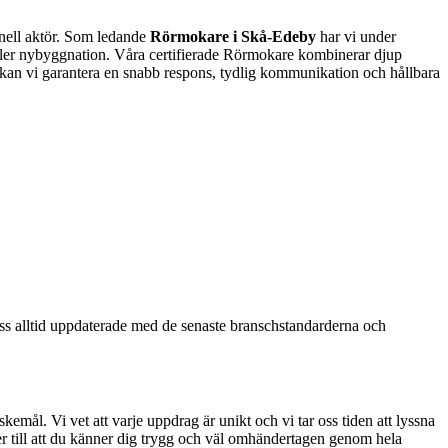
ionell aktör. Som ledande
Rörmokare i Skå-Edeby
har vi under
 eller nybyggnation. Våra certifierade Rörmokare kombinerar djup
ag kan vi garantera en snabb respons, tydlig kommunikation och hållbara
i oss alltid uppdaterade med de senaste branschstandarderna och
emål. Vi vet att varje uppdrag är unikt och vi tar oss tiden att lyssna
ser till att du känner dig trygg och väl omhändertagen genom hela