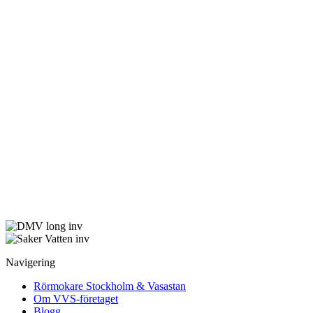
Navigering
Rörmokare Stockholm & Vasastan
Om VVS-företaget
Blogg