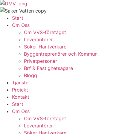
Skip
to
content
Start
Om Oss
Om VVS-företaget
Leverantörer
Söker Hantverkare
Byggentreprenörer och Kommun
Privatpersoner
Brf & Fastighetsägare
Blogg
Tjänster
Projekt
Kontakt
Start
Om Oss
Om VVS-företaget
Leverantörer
Söker Hantverkare