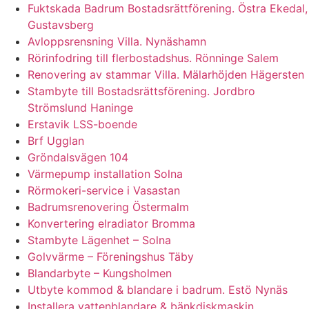
Fuktskada Badrum Bostadsrättförening. Östra Ekedal,
Gustavsberg
Avloppsrensning Villa. Nynäshamn
Rörinfodring till flerbostadshus. Rönninge Salem
Renovering av stammar Villa. Mälarhöjden Hägersten
Stambyte till Bostadsrättsförening. Jordbro
Strömslund Haninge
Erstavik LSS-boende
Brf Ugglan
Gröndalsvägen 104
Värmepump installation Solna
Rörmokeri-service i Vasastan
Badrumsrenovering Östermalm
Konvertering elradiator Bromma
Stambyte Lägenhet – Solna
Golvvärme – Föreningshus Täby
Blandarbyte – Kungsholmen
Utbyte kommod & blandare i badrum. Estö Nynäs
Installera vattenblandare & bänkdiskmaskin.