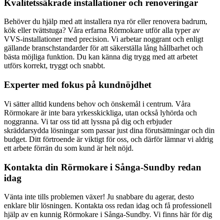
Kvalitetssäkrade installationer och renoveringar
Behöver du hjälp med att installera nya rör eller renovera badrum,
kök eller tvättstuga? Våra erfarna Rörmokare utför alla typer av
VVS-installationer med precision. Vi arbetar noggrant och enligt
gällande branschstandarder för att säkerställa lång hållbarhet och
bästa möjliga funktion. Du kan känna dig trygg med att arbetet
utförs korrekt, tryggt och snabbt.
Experter med fokus på kundnöjdhet
Vi sätter alltid kundens behov och önskemål i centrum. Våra
Rörmokare är inte bara yrkesskickliga, utan också lyhörda och
noggranna. Vi tar oss tid att lyssna på dig och erbjuder
skräddarsydda lösningar som passar just dina förutsättningar och din
budget. Ditt förtroende är viktigt för oss, och därför lämnar vi aldrig
ett arbete förrän du som kund är helt nöjd.
Kontakta din Rörmokare i Sånga-Sundby redan
idag
Vänta inte tills problemen växer! Ju snabbare du agerar, desto
enklare blir lösningen. Kontakta oss redan idag och få professionell
hjälp av en kunnig Rörmokare i Sånga-Sundby. Vi finns här för dig