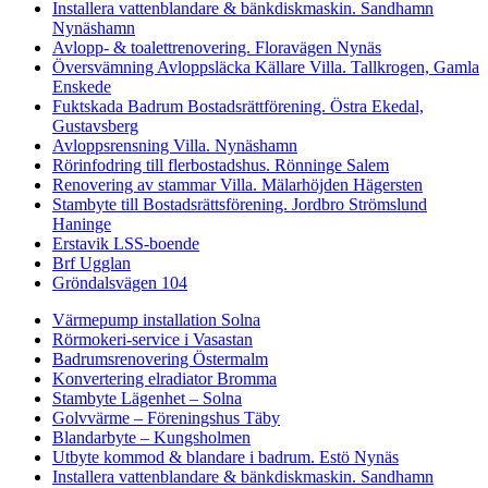
Installera vattenblandare & bänkdiskmaskin. Sandhamn
Nynäshamn
Avlopp- & toalettrenovering. Floravägen Nynäs
Översvämning Avloppsläcka Källare Villa. Tallkrogen, Gamla
Enskede
Fuktskada Badrum Bostadsrättförening. Östra Ekedal,
Gustavsberg
Avloppsrensning Villa. Nynäshamn
Rörinfodring till flerbostadshus. Rönninge Salem
Renovering av stammar Villa. Mälarhöjden Hägersten
Stambyte till Bostadsrättsförening. Jordbro Strömslund
Haninge
Erstavik LSS-boende
Brf Ugglan
Gröndalsvägen 104
Värmepump installation Solna
Rörmokeri-service i Vasastan
Badrumsrenovering Östermalm
Konvertering elradiator Bromma
Stambyte Lägenhet – Solna
Golvvärme – Föreningshus Täby
Blandarbyte – Kungsholmen
Utbyte kommod & blandare i badrum. Estö Nynäs
Installera vattenblandare & bänkdiskmaskin. Sandhamn