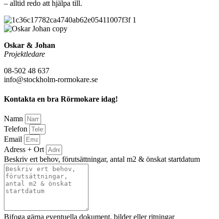
– alltid redo att hjälpa till.
Oskar & Johan
Projektledare
08-502 48 637
info@stockholm-rormokare.se
Kontakta en bra Rörmokare idag!
Namn
Telefon
Email
Adress + Ort
Beskriv ert behov, förutsättningar, antal m2 & önskat startdatum
Bifoga gärna eventuella dokument, bilder eller ritningar