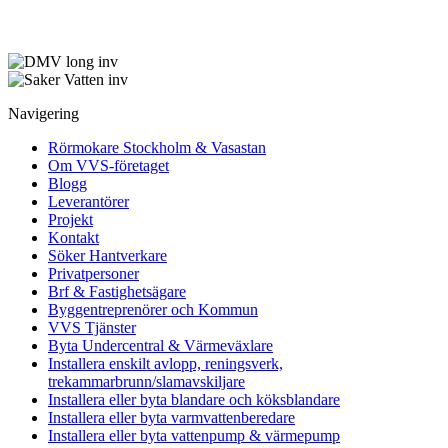
Navigering
Rörmokare Stockholm & Vasastan
Om VVS-företaget
Blogg
Leverantörer
Projekt
Kontakt
Söker Hantverkare
Privatpersoner
Brf & Fastighetsägare
Byggentreprenörer och Kommun
VVS Tjänster
Byta Undercentral & Värmeväxlare
Installera enskilt avlopp, reningsverk,
trekammarbrunn/slamavskiljare
Installera eller byta blandare och köksblandare
Installera eller byta varmvattenberedare
Installera eller byta vattenpump & värmepump