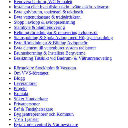
Renovera badrum, WC & toalett
Installera eller byta diskmaskin, tvättmaskin, vitvaror
Byta golvbrunn, toalettstol & takdusch
Byta vattenutkastare & trädgårdskran
Stopp i avlopp & avloppsrensning
Stambyte & Stamrenovering
Relining rörledningar & renovering avloppsrör
Stamspolning & Spola Avlopp med Högtrycksspolning
Byte Rörledningar & Bilning Avloppsrör
Byta element till vattenburet system radiatorer
Brunnsborrning & Installera Bergvärme
Besiktning Tätskikt vid Badrum- & Våtrumrenovering
Rörmokare Stockholm & Vasastan
Om VVS-företaget
Blogg
Leverantörer
Projekt
Kontakt
Söker Hantverkare
Privatpersoner
Brf & Fastighetsägare
Byggentreprenörer och Kommun
VVS Tjänster
Byta Undercentral & Värmeväxlare