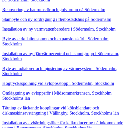
Renovering av badrumsrör och golvbrunn på Södermalm
Stambyte och ny rördragning i flerbostadshus på Södermalm
Installation av ny varmvattenberedare i Södermalm, Stockholm
Byte av cirkulationspump och expansionskärl i Södermalm,
Stockholm
Installation av ny fjärrvärmecentral och shuntgrupp i Södermalm,
Stockholm
Byte av radiatorer och injustering av värmesystem i Södermalm,
Stockholm
Högtrycksspolning vid avloppsstopp i Södermalm, Stockholm
Omläggning av avloppsrör i Midsommarkransen, Stockholm,
Stockholms län
Tätning av läckande kopplingar vid köksblandare och
diskmaskinsavstängning i Vällingby, Stockholm, Stockholms län
Installation av avhärdningsfilter för kalkreducering på inkommande
vatten i Bagarmossen, Stockholm, Stockholms län