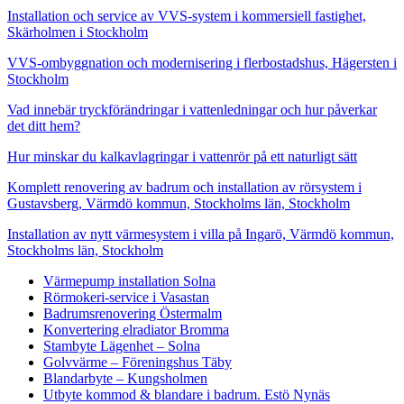
Installation och service av VVS-system i kommersiell fastighet,
Skärholmen i Stockholm
VVS-ombyggnation och modernisering i flerbostadshus, Hägersten i
Stockholm
Vad innebär tryckförändringar i vattenledningar och hur påverkar
det ditt hem?
Hur minskar du kalkavlagringar i vattenrör på ett naturligt sätt
Komplett renovering av badrum och installation av rörsystem i
Gustavsberg, Värmdö kommun, Stockholms län, Stockholm
Installation av nytt värmesystem i villa på Ingarö, Värmdö kommun,
Stockholms län, Stockholm
Värmepump installation Solna
Rörmokeri-service i Vasastan
Badrumsrenovering Östermalm
Konvertering elradiator Bromma
Stambyte Lägenhet – Solna
Golvvärme – Föreningshus Täby
Blandarbyte – Kungsholmen
Utbyte kommod & blandare i badrum. Estö Nynäs