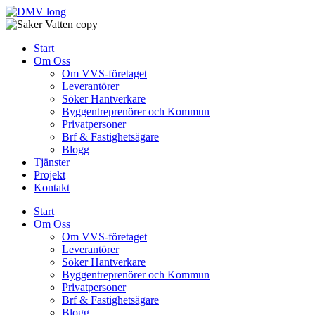
Skip
to
content
Start
Om Oss
Om VVS-företaget
Leverantörer
Söker Hantverkare
Byggentreprenörer och Kommun
Privatpersoner
Brf & Fastighetsägare
Blogg
Tjänster
Projekt
Kontakt
Start
Om Oss
Om VVS-företaget
Leverantörer
Söker Hantverkare
Byggentreprenörer och Kommun
Privatpersoner
Brf & Fastighetsägare
Blogg