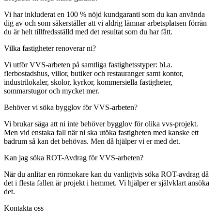
Vi har inkluderat en 100 % nöjd kundgaranti som du kan använda
dig av och som säkerställer att vi aldrig lämnar arbetsplatsen förrän
du är helt tillfredsställd med det resultat som du har fått.
Vilka fastigheter renoverar ni?
Vi utför VVS-arbeten på samtliga fastighetsstyper: bl.a.
flerbostadshus, villor, butiker och restauranger samt kontor,
industrilokaler, skolor, kyrkor, kommersiella fastigheter,
sommarstugor och mycket mer.
Behöver vi söka bygglov för VVS-arbeten?
Vi brukar säga att ni inte behöver bygglov för olika vvs-projekt.
Men vid enstaka fall när ni ska utöka fastigheten med kanske ett
badrum så kan det behövas. Men då hjälper vi er med det.
Kan jag söka ROT-Avdrag för VVS-arbeten?
När du anlitar en rörmokare kan du vanligtvis söka ROT-avdrag då
det i flesta fallen är projekt i hemmet. Vi hjälper er självklart ansöka
det.
Kontakta oss