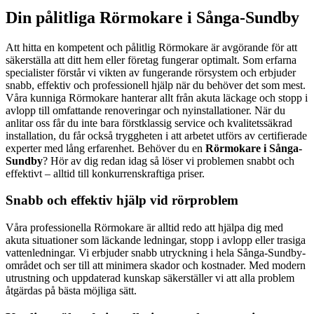
Din pålitliga Rörmokare i Sånga-Sundby
Att hitta en kompetent och pålitlig Rörmokare är avgörande för att
säkerställa att ditt hem eller företag fungerar optimalt. Som erfarna
specialister förstår vi vikten av fungerande rörsystem och erbjuder
snabb, effektiv och professionell hjälp när du behöver det som mest.
Våra kunniga Rörmokare hanterar allt från akuta läckage och stopp i
avlopp till omfattande renoveringar och nyinstallationer. När du
anlitar oss får du inte bara förstklassig service och kvalitetssäkrad
installation, du får också tryggheten i att arbetet utförs av certifierade
experter med lång erfarenhet. Behöver du en
Rörmokare i Sånga-
Sundby
? Hör av dig redan idag så löser vi problemen snabbt och
effektivt – alltid till konkurrenskraftiga priser.
Snabb och effektiv hjälp vid rörproblem
Våra professionella Rörmokare är alltid redo att hjälpa dig med
akuta situationer som läckande ledningar, stopp i avlopp eller trasiga
vattenledningar. Vi erbjuder snabb utryckning i hela Sånga-Sundby-
området och ser till att minimera skador och kostnader. Med modern
utrustning och uppdaterad kunskap säkerställer vi att alla problem
åtgärdas på bästa möjliga sätt.