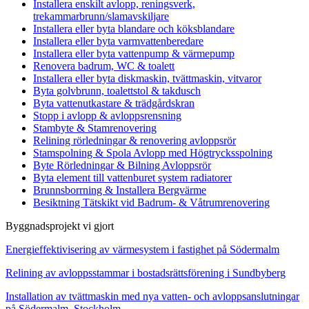
Installera enskilt avlopp, reningsverk,
trekammarbrunn/slamavskiljare
Installera eller byta blandare och köksblandare
Installera eller byta varmvattenberedare
Installera eller byta vattenpump & värmepump
Renovera badrum, WC & toalett
Installera eller byta diskmaskin, tvättmaskin, vitvaror
Byta golvbrunn, toalettstol & takdusch
Byta vattenutkastare & trädgårdskran
Stopp i avlopp & avloppsrensning
Stambyte & Stamrenovering
Relining rörledningar & renovering avloppsrör
Stamspolning & Spola Avlopp med Högtrycksspolning
Byte Rörledningar & Bilning Avloppsrör
Byta element till vattenburet system radiatorer
Brunnsborrning & Installera Bergvärme
Besiktning Tätskikt vid Badrum- & Våtrumrenovering
Byggnadsprojekt vi gjort
Energieffektivisering av värmesystem i fastighet på Södermalm
Relining av avloppsstammar i bostadsrättsförening i Sundbyberg
Installation av tvättmaskin med nya vatten- och avloppsanslutningar
på Södermalm, Stockholm