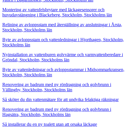
Montering av vattenfelsbrytare med läckagesensorer och
huvudavstängning i Blackeberg, Stockholm, Stockholms län
Relining av avloppsstam med återställning av anslutningar i Årsta,
Stockholm, Stockholms län
Byte av avloppsstam och vattenledningar i Hjorthagen, Stockholm,
Stockholms län
Nyinstallation av vattenburen golvvärme och varmvattenberedare i
Gröndal, Stockholm, Stockholms län
Byte av vattenledningar och avloppsstammar i Midsommarkransen,
Stockholm, Stockholms län
Renovering av badrum med ny rördragning och golvbrunn i
Vällingby, Stockholm, Stockholms län
Så sköter du din vattenmätare för att undvika felaktiga räkningar
Renovering av badrum med ny rördragning och golvbrunn i
Hagsätra, Stockholm, Stockholms län
Så installerar du en ny toalett utan att orsaka läckage