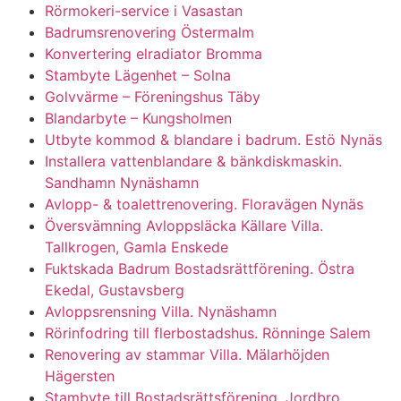
Rörmokeri-service i Vasastan
Badrumsrenovering Östermalm
Konvertering elradiator Bromma
Stambyte Lägenhet – Solna
Golvvärme – Föreningshus Täby
Blandarbyte – Kungsholmen
Utbyte kommod & blandare i badrum. Estö Nynäs
Installera vattenblandare & bänkdiskmaskin.
Sandhamn Nynäshamn
Avlopp- & toalettrenovering. Floravägen Nynäs
Översvämning Avloppsläcka Källare Villa.
Tallkrogen, Gamla Enskede
Fuktskada Badrum Bostadsrättförening. Östra
Ekedal, Gustavsberg
Avloppsrensning Villa. Nynäshamn
Rörinfodring till flerbostadshus. Rönninge Salem
Renovering av stammar Villa. Mälarhöjden
Hägersten
Stambyte till Bostadsrättsförening. Jordbro