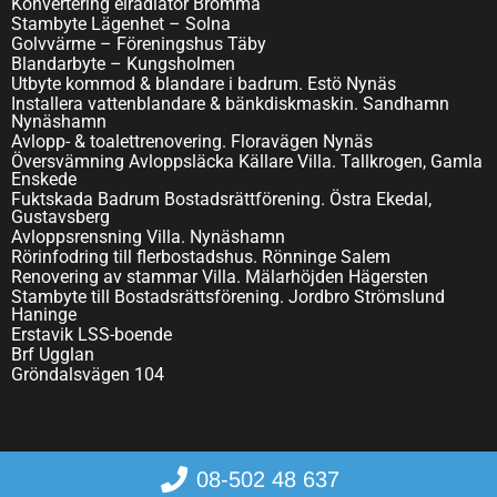
Konvertering elradiator Bromma
Stambyte Lägenhet – Solna
Golvvärme – Föreningshus Täby
Blandarbyte – Kungsholmen
Utbyte kommod & blandare i badrum. Estö Nynäs
Installera vattenblandare & bänkdiskmaskin. Sandhamn
Nynäshamn
Avlopp- & toalettrenovering. Floravägen Nynäs
Översvämning Avloppsläcka Källare Villa. Tallkrogen, Gamla
Enskede
Fuktskada Badrum Bostadsrättförening. Östra Ekedal,
Gustavsberg
Avloppsrensning Villa. Nynäshamn
Rörinfodring till flerbostadshus. Rönninge Salem
Renovering av stammar Villa. Mälarhöjden Hägersten
Stambyte till Bostadsrättsförening. Jordbro Strömslund
Haninge
Erstavik LSS-boende
Brf Ugglan
Gröndalsvägen 104
08-502 48 637