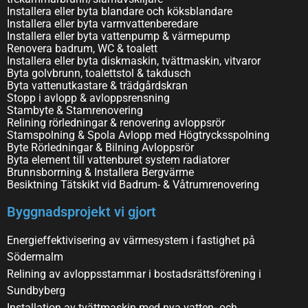
Installera eller byta blandare och köksblandare
Installera eller byta varmvattenberedare
Installera eller byta vattenpump & värmepump
Renovera badrum, WC & toalett
Installera eller byta diskmaskin, tvättmaskin, vitvaror
Byta golvbrunn, toalettstol & takdusch
Byta vattenutkastare & trädgårdskran
Stopp i avlopp & avloppsrensning
Stambyte & Stamrenovering
Relining rörledningar & renovering avloppsrör
Stamspolning & Spola Avlopp med Högtrycksspolning
Byte Rörledningar & Bilning Avloppsrör
Byta element till vattenburet system radiatorer
Brunnsborrning & Installera Bergvärme
Besiktning Tätskikt vid Badrum- & Våtrumrenovering
Byggnadsprojekt vi gjort
Energieffektivisering av värmesystem i fastighet på
Södermalm
Relining av avloppsstammar i bostadsrättsförening i
Sundbyberg
Installation av tvättmaskin med nya vatten- och