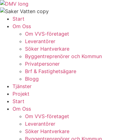
Skip
to
content
Start
Om Oss
Om VVS-företaget
Leverantörer
Söker Hantverkare
Byggentreprenörer och Kommun
Privatpersoner
Brf & Fastighetsägare
Blogg
Tjänster
Projekt
Start
Om Oss
Om VVS-företaget
Leverantörer
Söker Hantverkare
Byggentreprenörer och Kommun