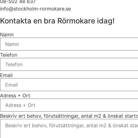
08-502 48 637
info@stockholm-rormokare.se
Kontakta en bra Rörmokare idag!
Namn
Telefon
Email
Adress + Ort
Beskriv ert behov, förutsättningar, antal m2 & önskat star