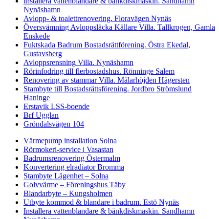
Installera vattenblandare & bänkdiskmaskin. Sandhamn
Nynäshamn
Avlopp- & toalettrenovering. Floravägen Nynäs
Översvämning Avloppsläcka Källare Villa. Tallkrogen, Gamla
Enskede
Fuktskada Badrum Bostadsrättförening. Östra Ekedal,
Gustavsberg
Avloppsrensning Villa. Nynäshamn
Rörinfodring till flerbostadshus. Rönninge Salem
Renovering av stammar Villa. Mälarhöjden Hägersten
Stambyte till Bostadsrättsförening. Jordbro Strömslund
Haninge
Erstavik LSS-boende
Brf Ugglan
Gröndalsvägen 104
Värmepump installation Solna
Rörmokeri-service i Vasastan
Badrumsrenovering Östermalm
Konvertering elradiator Bromma
Stambyte Lägenhet – Solna
Golvvärme – Föreningshus Täby
Blandarbyte – Kungsholmen
Utbyte kommod & blandare i badrum. Estö Nynäs
Installera vattenblandare & bänkdiskmaskin. Sandhamn