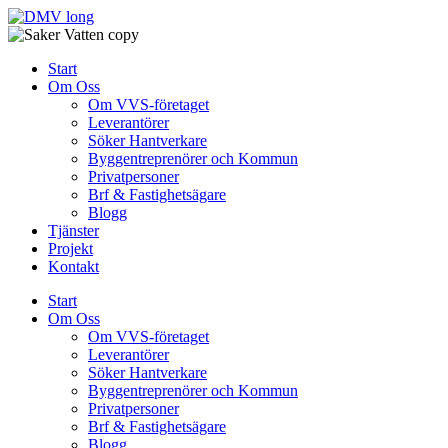
Skip
to
content
Start
Om Oss
Om VVS-företaget
Leverantörer
Söker Hantverkare
Byggentreprenörer och Kommun
Privatpersoner
Brf & Fastighetsägare
Blogg
Tjänster
Projekt
Kontakt
Start
Om Oss
Om VVS-företaget
Leverantörer
Söker Hantverkare
Byggentreprenörer och Kommun
Privatpersoner
Brf & Fastighetsägare
Blogg