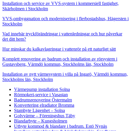
Installation och service av VVS-system i kommersiell fastighet,
Skärholmen i Stockholm
VVS-ombyggnation och modernisering i flerbostadshus, Hägersten i
Stockholm
Vad innebär tryckförändringar i vattenledningar och hur påverkar
det ditt hem?
Hur minskar du kalkavlagringar i vattenrör på ett naturligt sätt
Komplett renovering av badrum och installation av rörsystem i
Gustavsberg, Värmdö kommun, Stockholms län, Stockholm
Installation av nytt värmesystem i villa på Ingarö, Värmdö kommun,
Stockholms län, Stockholm
Värmepump installation Solna
Rörmokeri-service i Vasastan
Badrumsrenovering Östermalm
Konvertering elradiator Bromma
Stambyte Lägenhet – Solna
Golvvärme – Föreningshus Täby
Blandarbyte – Kungsholmen
Utbyte kommod & blandare i badrum. Estö Nynäs