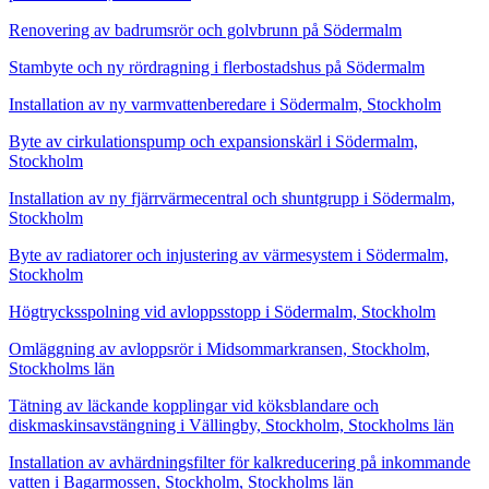
Renovering av badrumsrör och golvbrunn på Södermalm
Stambyte och ny rördragning i flerbostadshus på Södermalm
Installation av ny varmvattenberedare i Södermalm, Stockholm
Byte av cirkulationspump och expansionskärl i Södermalm,
Stockholm
Installation av ny fjärrvärmecentral och shuntgrupp i Södermalm,
Stockholm
Byte av radiatorer och injustering av värmesystem i Södermalm,
Stockholm
Högtrycksspolning vid avloppsstopp i Södermalm, Stockholm
Omläggning av avloppsrör i Midsommarkransen, Stockholm,
Stockholms län
Tätning av läckande kopplingar vid köksblandare och
diskmaskinsavstängning i Vällingby, Stockholm, Stockholms län
Installation av avhärdningsfilter för kalkreducering på inkommande
vatten i Bagarmossen, Stockholm, Stockholms län