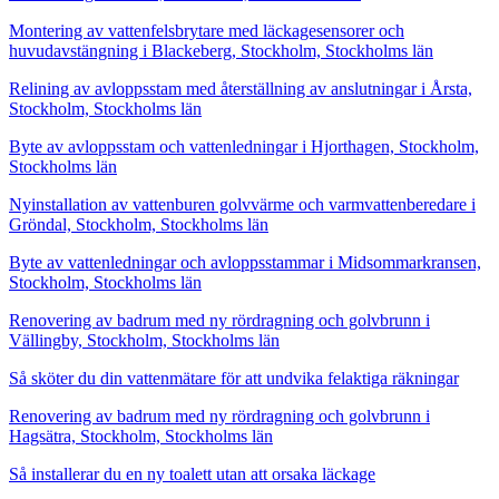
Montering av vattenfelsbrytare med läckagesensorer och
huvudavstängning i Blackeberg, Stockholm, Stockholms län
Relining av avloppsstam med återställning av anslutningar i Årsta,
Stockholm, Stockholms län
Byte av avloppsstam och vattenledningar i Hjorthagen, Stockholm,
Stockholms län
Nyinstallation av vattenburen golvvärme och varmvattenberedare i
Gröndal, Stockholm, Stockholms län
Byte av vattenledningar och avloppsstammar i Midsommarkransen,
Stockholm, Stockholms län
Renovering av badrum med ny rördragning och golvbrunn i
Vällingby, Stockholm, Stockholms län
Så sköter du din vattenmätare för att undvika felaktiga räkningar
Renovering av badrum med ny rördragning och golvbrunn i
Hagsätra, Stockholm, Stockholms län
Så installerar du en ny toalett utan att orsaka läckage