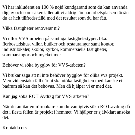
Vi har inkluderat en 100 % nöjd kundgaranti som du kan använda
dig av och som säkerställer att vi aldrig lämnar arbetsplatsen förrän
du är helt tillfredsställd med det resultat som du har fått.
Vilka fastigheter renoverar ni?
Vi utför VVS-arbeten på samtliga fastighetsstyper: bl.a.
flerbostadshus, villor, butiker och restauranger samt kontor,
industrilokaler, skolor, kyrkor, kommersiella fastigheter,
sommarstugor och mycket mer.
Behöver vi söka bygglov för VVS-arbeten?
Vi brukar säga att ni inte behöver bygglov för olika vvs-projekt.
Men vid enstaka fall när ni ska utöka fastigheten med kanske ett
badrum så kan det behövas. Men då hjälper vi er med det.
Kan jag söka ROT-Avdrag för VVS-arbeten?
När du anlitar en rörmokare kan du vanligtvis söka ROT-avdrag då
det i flesta fallen är projekt i hemmet. Vi hjälper er självklart ansöka
det.
Kontakta oss