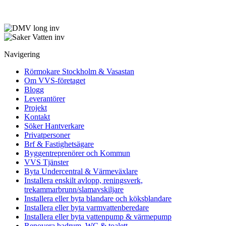
Navigering
Rörmokare Stockholm & Vasastan
Om VVS-företaget
Blogg
Leverantörer
Projekt
Kontakt
Söker Hantverkare
Privatpersoner
Brf & Fastighetsägare
Byggentreprenörer och Kommun
VVS Tjänster
Byta Undercentral & Värmeväxlare
Installera enskilt avlopp, reningsverk,
trekammarbrunn/slamavskiljare
Installera eller byta blandare och köksblandare
Installera eller byta varmvattenberedare
Installera eller byta vattenpump & värmepump
Renovera badrum, WC & toalett