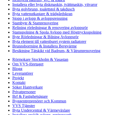
Installera eller byta diskmaskin, tvättmaskin, vitvaror
Byta golvbrunn, toalettstol & takdusch
Byta vattenutkastare & trädgårdskran
Stopp i avlopp & avloppsrensning
Stambyte & Stamrenovering
Relining rörledningar & renovering avloppsrör
Stamspolning & Spola Avlopp med Högtrycksspolning
Byte Rörledningar & Bilning Avloppsrör
Byta element till vattenburet system radiatorer
Brunnsborrning & Installera Bergvärme
Besiktning Tätskikt vid Badrum- & Våtrumrenovering
Rörmokare Stockholm & Vasastan
Om VVS-företaget
Blogg
Leverantörer
Projekt
Kontakt
Söker Hantverkare
Privatpersoner
Brf & Fastighetsägare
Byggentreprenörer och Kommun
VVS Tjänster
Byta Undercentral & Värmeväxlare
Installera enskilt avlopp, reningsverk,