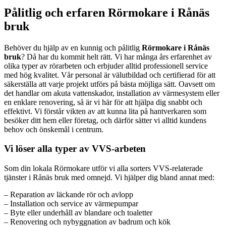
Pålitlig och erfaren Rörmokare i Rånäs
bruk
Behöver du hjälp av en kunnig och pålitlig
Rörmokare i Rånäs
bruk
? Då har du kommit helt rätt. Vi har många års erfarenhet av
olika typer av rörarbeten och erbjuder alltid professionell service
med hög kvalitet. Vår personal är välutbildad och certifierad för att
säkerställa att varje projekt utförs på bästa möjliga sätt. Oavsett om
det handlar om akuta vattenskador, installation av värmesystem eller
en enklare renovering, så är vi här för att hjälpa dig snabbt och
effektivt. Vi förstår vikten av att kunna lita på hantverkaren som
besöker ditt hem eller företag, och därför sätter vi alltid kundens
behov och önskemål i centrum.
Vi löser alla typer av VVS-arbeten
Som din lokala Rörmokare utför vi alla sorters VVS-relaterade
tjänster i Rånäs bruk med omnejd. Vi hjälper dig bland annat med:
– Reparation av läckande rör och avlopp
– Installation och service av värmepumpar
– Byte eller underhåll av blandare och toaletter
– Renovering och nybyggnation av badrum och kök