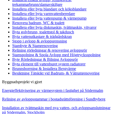
trekammarbrunn/slamavskiljare
Installera eller byta blandare och köksblandare
Installera eller byta varmvattenberedare
Installera eller byta vattenpump & värmepump
Renovera badrum, WC & toalett
Installera eller byta diskmaskin, tvättmaskin, vitvaror
Byta golvbrunn, toalettstol & takdusch
Byta vattenutkastare & trädgårdskran
Stopp i avlopp & avloppsrensning
Stambyte & Stamrenovering
Relining rörledningar & renovering avloppsrör
Stamspolning & Spola Avlopp med Högtrycksspolning
Byte Rörledningar & Bilning Avloppsrör
Byta element till vattenburet system radiatorer
Brunnsborrning & Installera Bergvärme
Besiktning Tätskikt vid Badrum- & Våtrumrenovering
Byggnadsprojekt vi gjort
Energieffektivisering av värmesystem i fastighet på Södermalm
Relining av avloppsstammar i bostadsrättsförening i Sundbyberg
Installation av tvättmaskin med nya vatten- och avloppsanslutningar
på Södermalm, Stockholm