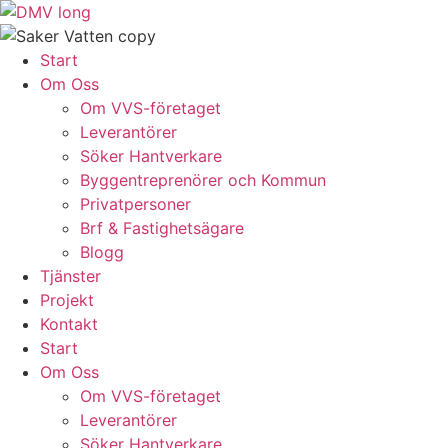
Skip
to
content
Start
Om Oss
Om VVS-företaget
Leverantörer
Söker Hantverkare
Byggentreprenörer och Kommun
Privatpersoner
Brf & Fastighetsägare
Blogg
Tjänster
Projekt
Kontakt
Start
Om Oss
Om VVS-företaget
Leverantörer
Söker Hantverkare