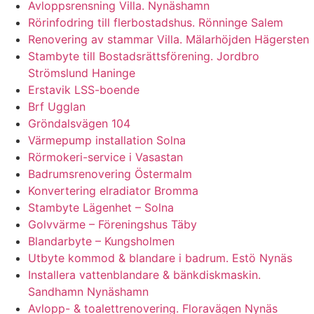
Avloppsrensning Villa. Nynäshamn
Rörinfodring till flerbostadshus. Rönninge Salem
Renovering av stammar Villa. Mälarhöjden Hägersten
Stambyte till Bostadsrättsförening. Jordbro
Strömslund Haninge
Erstavik LSS-boende
Brf Ugglan
Gröndalsvägen 104
Värmepump installation Solna
Rörmokeri-service i Vasastan
Badrumsrenovering Östermalm
Konvertering elradiator Bromma
Stambyte Lägenhet – Solna
Golvvärme – Föreningshus Täby
Blandarbyte – Kungsholmen
Utbyte kommod & blandare i badrum. Estö Nynäs
Installera vattenblandare & bänkdiskmaskin.
Sandhamn Nynäshamn
Avlopp- & toalettrenovering. Floravägen Nynäs