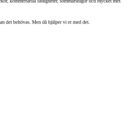
 kyrkor, kommersiella fastigheter, sommarstugor och mycket mer.
kan det behövas. Men då hjälper vi er med det.