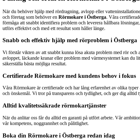
När du behöver hjälp med rördragning, avlopp eller vatteninstallatione
och företag som behöver en
Rörmokare i Östberga
. Våra certifiera
förmåga att snabbt identifiera problem och leverera hållbara lösningar,
utförs effektivt och med ett resultat som håller länge.
Snabb och effektiv hjälp med rörproblem i Östberga
Vi förstår vikten av att snabbt kunna lösa akuta problem med rör och a
avloppet, läckande kranar eller problem med värmesystemet kan du lita 
säkerställa bästa möjliga resultat.
Certifierade Rörmokare med kundens behov i fokus
Våra Rörmokare är certifierade och har lång erfarenhet av olika typer a
och önskemål. Vi tror på transparens och tydlighet, och ger dig alltid 
Alltid kvalitetssäkrade rörmokartjänster
När du anlitar oss får du alltid en garanti på utfört arbete. Vår ambitio
vår kompetens, noggrannhet och pålitlighet.
Boka din Rörmokare i Östberga redan idag