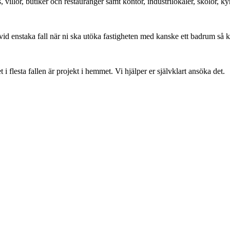
, villor, butiker och restauranger samt kontor, industrilokaler, skolor,
vid enstaka fall när ni ska utöka fastigheten med kanske ett badrum så 
flesta fallen är projekt i hemmet. Vi hjälper er självklart ansöka det.