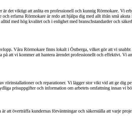
r är det viktigt att anlita en professionell och kunnig Rörmokare. Vi er
de och erfarna Rörmokare är redo att hjälpa dig med allt ifrån små akuta in
 alltid med hög kvalitet och i enlighet med branschstandarder och säkerhe
vlopp. Våra Rörmokare finns lokalt i Östberga, vilket gör att vi snabbt
på att vi kommer att hantera ärendet professionellt och effektivt. Vi an
v rörinstallationer och reparationer. Vi lägger stor vikt vid att ge dig 
tydliga prisuppgifter och information om arbetets omfattning innan vi bör
n är att överträffa kundernas förväntningar och säkerställa att varje proj