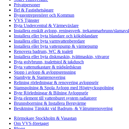
Privatpersoner
Brf & Fastighetsägare
Byggentreprenörer och Kommun
VVS Tjänster
Byta Undercentral & Värmeväxlare
Installera enskilt avlopp, reningsverk, trekammarbrunn/slamavsk
Installera eller byta blandare och köksblandare
Installera eller byta varmvattenberedare
Installera eller byta vattenpump & värmepump
Renovera badrum, WC & toalett
Installera eller byta diskmaskin, tvättmaskin, vitvaror
Byta golvbrunn, toalettstol & takdusch
Byta vattenutkastare & trädgårdskran
Stopp i avlopp & avloppsrensning
Stambyte & Stamrenovering
Relining rörledningar & renovering avloppsrör
Stamspolning & Spola Avlopp med Högtrycksspolning
Byte Rörledningar & Bilning Avloppsrör
Byta element till vattenburet system radiatorer
Brunnsborrning & Installera Bergvärme
Besiktning Tätskikt vid Badrum- & Våtrumrenovering
Rörmokare Stockholm & Vasastan
Om VVS-företaget
Blogg