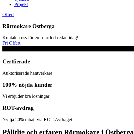
Projekt
Offert
Rörmokare Östberga
Kontakta oss för en fri offert redan idag!
Fri Offert
Certfierade
Auktoriserade hantverkare
100% nöjda kunder
Vi erbjuder bra lösningar
ROT-avdrag
Nyttja 50% rabatt via ROT-Avdraget
Pålitlig och erfaren Rörmokare i Östberga