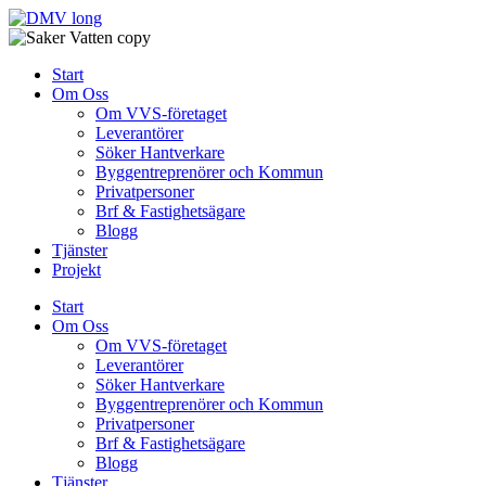
Skip
to
content
Start
Om Oss
Om VVS-företaget
Leverantörer
Söker Hantverkare
Byggentreprenörer och Kommun
Privatpersoner
Brf & Fastighetsägare
Blogg
Tjänster
Projekt
Start
Om Oss
Om VVS-företaget
Leverantörer
Söker Hantverkare
Byggentreprenörer och Kommun
Privatpersoner
Brf & Fastighetsägare
Blogg
Tjänster