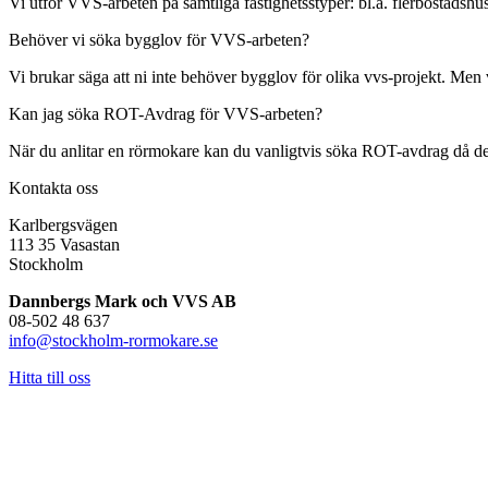
Vi utför VVS-arbeten på samtliga fastighetsstyper: bl.a. flerbostadshus
Behöver vi söka bygglov för VVS-arbeten?
Vi brukar säga att ni inte behöver bygglov för olika vvs-projekt. Men 
Kan jag söka ROT-Avdrag för VVS-arbeten?
När du anlitar en rörmokare kan du vanligtvis söka ROT-avdrag då det i 
Kontakta oss
Karlbergsvägen
113 35 Vasastan
Stockholm
Dannbergs Mark och VVS AB
08-502 48 637
info@stockholm-rormokare.se
Hitta till oss