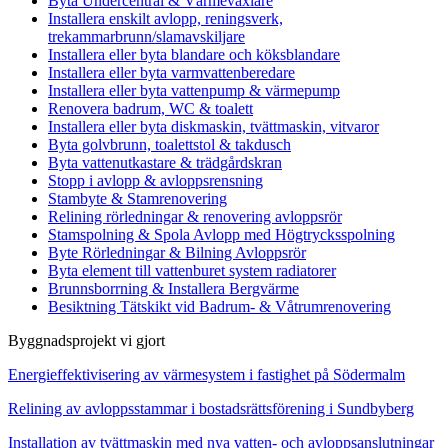
Byta Undercentral & Värmeväxlare
Installera enskilt avlopp, reningsverk,
trekammarbrunn/slamavskiljare
Installera eller byta blandare och köksblandare
Installera eller byta varmvattenberedare
Installera eller byta vattenpump & värmepump
Renovera badrum, WC & toalett
Installera eller byta diskmaskin, tvättmaskin, vitvaror
Byta golvbrunn, toalettstol & takdusch
Byta vattenutkastare & trädgårdskran
Stopp i avlopp & avloppsrensning
Stambyte & Stamrenovering
Relining rörledningar & renovering avloppsrör
Stamspolning & Spola Avlopp med Högtrycksspolning
Byte Rörledningar & Bilning Avloppsrör
Byta element till vattenburet system radiatorer
Brunnsborrning & Installera Bergvärme
Besiktning Tätskikt vid Badrum- & Våtrumrenovering
Byggnadsprojekt vi gjort
Energieffektivisering av värmesystem i fastighet på Södermalm
Relining av avloppsstammar i bostadsrättsförening i Sundbyberg
Installation av tvättmaskin med nya vatten- och avloppsanslutningar