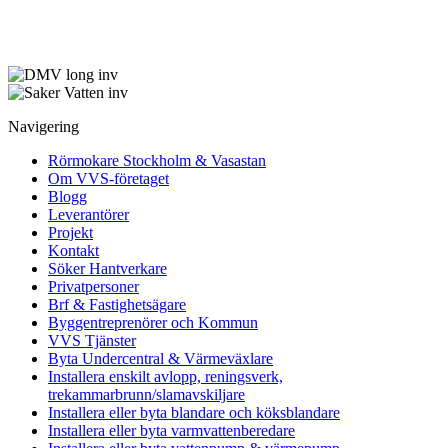
Navigering
Rörmokare Stockholm & Vasastan
Om VVS-företaget
Blogg
Leverantörer
Projekt
Kontakt
Söker Hantverkare
Privatpersoner
Brf & Fastighetsägare
Byggentreprenörer och Kommun
VVS Tjänster
Byta Undercentral & Värmeväxlare
Installera enskilt avlopp, reningsverk,
trekammarbrunn/slamavskiljare
Installera eller byta blandare och köksblandare
Installera eller byta varmvattenberedare