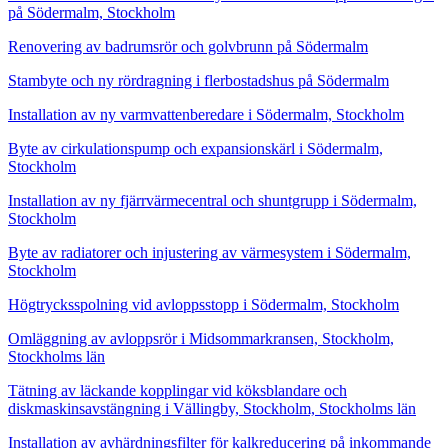
på Södermalm, Stockholm
Renovering av badrumsrör och golvbrunn på Södermalm
Stambyte och ny rördragning i flerbostadshus på Södermalm
Installation av ny varmvattenberedare i Södermalm, Stockholm
Byte av cirkulationspump och expansionskärl i Södermalm,
Stockholm
Installation av ny fjärrvärmecentral och shuntgrupp i Södermalm,
Stockholm
Byte av radiatorer och injustering av värmesystem i Södermalm,
Stockholm
Högtrycksspolning vid avloppsstopp i Södermalm, Stockholm
Omläggning av avloppsrör i Midsommarkransen, Stockholm,
Stockholms län
Tätning av läckande kopplingar vid köksblandare och
diskmaskinsavstängning i Vällingby, Stockholm, Stockholms län
Installation av avhärdningsfilter för kalkreducering på inkommande