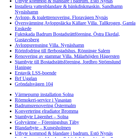
Utbyte kommod & blandare i badrum. Estö Nynäs
Installera vattenblandare & bänkdiskmaskin. Sandhamn
Nynäshamn
Avlopp- & toalettrenovering. Floravägen Nynäs
Översvämning Avloppsläcka Källare Villa. Tallkrogen, Gamla
Enskede
Fuktskada Badrum Bostadsrättförening. Östra Ekedal,
Gustavsberg
Avloppsrensning Villa. Nynäshamn
Rörinfodring till flerbostadshus. Rönninge Salem
Renovering av stammar Villa. Mälarhöjden Hägersten
Stambyte till Bostadsrättsförening. Jordbro Strömslund
Haninge
Erstavik LSS-boende
Brf Ugglan
Gröndalsvägen 104
Värmepump installation Solna
Rörmokeri-service i Vasastan
Badrumsrenovering Östermalm
Konvertering elradiator Bromma
Stambyte Lägenhet – Solna
Golvvärme – Föreningshus Täby
Blandarbyte – Kungsholmen
Utbyte kommod & blandare i badrum. Estö Nynäs