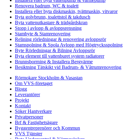
Installera eller byta vattenpump & värmepump
Renovera badrum, WC & toalett
Installera eller byta diskmaskin, tvättmaskin, vitvaror
Byta golvbrunn, toalettstol & takdusch
Byta vattenutkastare & trädgårdskran
Stopp i avlopp & avloppsrensning
Stambyte & Stamrenovering
Relining rörledningar & renovering avloppsrör
Stamspolning & Spola Avlopp med Högtrycksspolning
Byte Rörledningar & Bilning Avloppsrör
Byta element till vattenburet system radiatorer
Brunnsborrning & Installera Bergvärme
Besiktning Tätskikt vid Badrum- & Våtrumrenovering
Rörmokare Stockholm & Vasastan
Om VVS-företaget
Blogg
Leverantörer
Projekt
Kontakt
Söker Hantverkare
Privatpersoner
Brf & Fastighetsägare
Byggentreprenörer och Kommun
VVS Tjänster