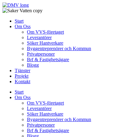
Skip
to
content
Start
Om Oss
Om VVS-företaget
Leverantörer
Söker Hantverkare
Byggentreprenörer och Kommun
Privatpersoner
Brf & Fastighetsägare
Blogg
Tjänster
Projekt
Kontakt
Start
Om Oss
Om VVS-företaget
Leverantörer
Söker Hantverkare
Byggentreprenörer och Kommun
Privatpersoner
Brf & Fastighetsägare
Blogg