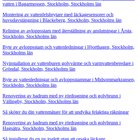
vatten i Bagarmossen, Stockholm, Stockholms län
Montering av vattenfelsbrytare med läckagesensorer och
huvudavstängning i Blackeberg, Stockholm, Stockholms län
Relining av avloppsstam med återställning av anslutningar i Årsta,
Stockholm, Stockholms län
Byte av avloppsstam och vattenledningar i Hjorthagen, Stockholm,
Stockholms län
Nyinstallation av vattenburen golvvärme och varmvattenberedare i
Gröndal, Stockholm, Stockholms län
Byte av vattenledningar och avloppsstammar i Midsommarkransen,
Stockholm, Stockholms län
Renovering av badrum med ny rördragning och golvbrunn i
Vällingby, Stockholm, Stockholms län
Så sköter du din vattenmätare för att undvika felaktiga räkningar
Renovering av badrum med ny rördragning och golvbrunn i
Hagsätra, Stockholm, Stockholms län
Så installerar du en ny toalett utan att orsaka läckage