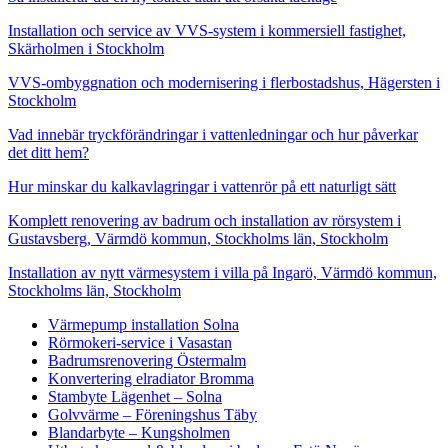
Installation och service av VVS-system i kommersiell fastighet,
Skärholmen i Stockholm
VVS-ombyggnation och modernisering i flerbostadshus, Hägersten i
Stockholm
Vad innebär tryckförändringar i vattenledningar och hur påverkar
det ditt hem?
Hur minskar du kalkavlagringar i vattenrör på ett naturligt sätt
Komplett renovering av badrum och installation av rörsystem i
Gustavsberg, Värmdö kommun, Stockholms län, Stockholm
Installation av nytt värmesystem i villa på Ingarö, Värmdö kommun,
Stockholms län, Stockholm
Värmepump installation Solna
Rörmokeri-service i Vasastan
Badrumsrenovering Östermalm
Konvertering elradiator Bromma
Stambyte Lägenhet – Solna
Golvvärme – Föreningshus Täby
Blandarbyte – Kungsholmen