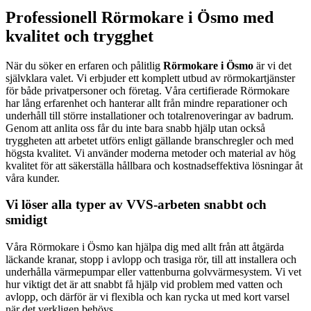
Professionell Rörmokare i Ösmo med
kvalitet och trygghet
När du söker en erfaren och pålitlig
Rörmokare i Ösmo
är vi det
självklara valet. Vi erbjuder ett komplett utbud av rörmokartjänster
för både privatpersoner och företag. Våra certifierade Rörmokare
har lång erfarenhet och hanterar allt från mindre reparationer och
underhåll till större installationer och totalrenoveringar av badrum.
Genom att anlita oss får du inte bara snabb hjälp utan också
tryggheten att arbetet utförs enligt gällande branschregler och med
högsta kvalitet. Vi använder moderna metoder och material av hög
kvalitet för att säkerställa hållbara och kostnadseffektiva lösningar åt
våra kunder.
Vi löser alla typer av VVS-arbeten snabbt och
smidigt
Våra Rörmokare i Ösmo kan hjälpa dig med allt från att åtgärda
läckande kranar, stopp i avlopp och trasiga rör, till att installera och
underhålla värmepumpar eller vattenburna golvvärmesystem. Vi vet
hur viktigt det är att snabbt få hjälp vid problem med vatten och
avlopp, och därför är vi flexibla och kan rycka ut med kort varsel
när det verkligen behövs.