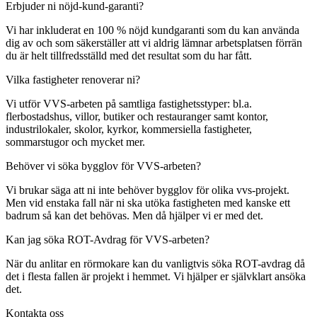
Erbjuder ni nöjd-kund-garanti?
Vi har inkluderat en 100 % nöjd kundgaranti som du kan använda
dig av och som säkerställer att vi aldrig lämnar arbetsplatsen förrän
du är helt tillfredsställd med det resultat som du har fått.
Vilka fastigheter renoverar ni?
Vi utför VVS-arbeten på samtliga fastighetsstyper: bl.a.
flerbostadshus, villor, butiker och restauranger samt kontor,
industrilokaler, skolor, kyrkor, kommersiella fastigheter,
sommarstugor och mycket mer.
Behöver vi söka bygglov för VVS-arbeten?
Vi brukar säga att ni inte behöver bygglov för olika vvs-projekt.
Men vid enstaka fall när ni ska utöka fastigheten med kanske ett
badrum så kan det behövas. Men då hjälper vi er med det.
Kan jag söka ROT-Avdrag för VVS-arbeten?
När du anlitar en rörmokare kan du vanligtvis söka ROT-avdrag då
det i flesta fallen är projekt i hemmet. Vi hjälper er självklart ansöka
det.
Kontakta oss