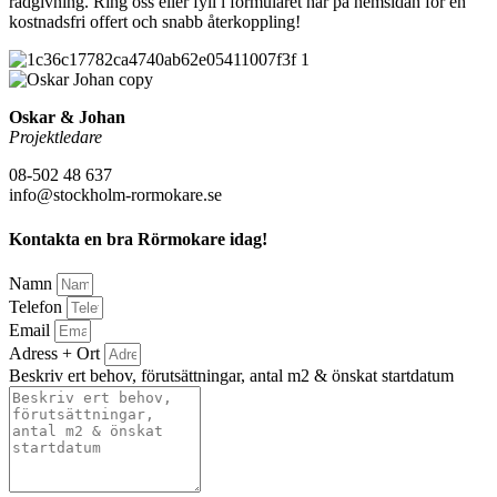
rådgivning. Ring oss eller fyll i formuläret här på hemsidan för en
kostnadsfri offert och snabb återkoppling!
Oskar & Johan
Projektledare
08-502 48 637
info@stockholm-rormokare.se
Kontakta en bra Rörmokare idag!
Namn
Telefon
Email
Adress + Ort
Beskriv ert behov, förutsättningar, antal m2 & önskat startdatum