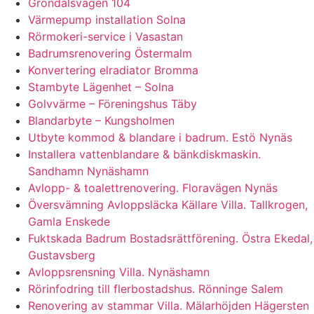
Gröndalsvägen 104
Värmepump installation Solna
Rörmokeri-service i Vasastan
Badrumsrenovering Östermalm
Konvertering elradiator Bromma
Stambyte Lägenhet – Solna
Golvvärme – Föreningshus Täby
Blandarbyte – Kungsholmen
Utbyte kommod & blandare i badrum. Estö Nynäs
Installera vattenblandare & bänkdiskmaskin.
Sandhamn Nynäshamn
Avlopp- & toalettrenovering. Floravägen Nynäs
Översvämning Avloppsläcka Källare Villa. Tallkrogen,
Gamla Enskede
Fuktskada Badrum Bostadsrättförening. Östra Ekedal,
Gustavsberg
Avloppsrensning Villa. Nynäshamn
Rörinfodring till flerbostadshus. Rönninge Salem
Renovering av stammar Villa. Mälarhöjden Hägersten