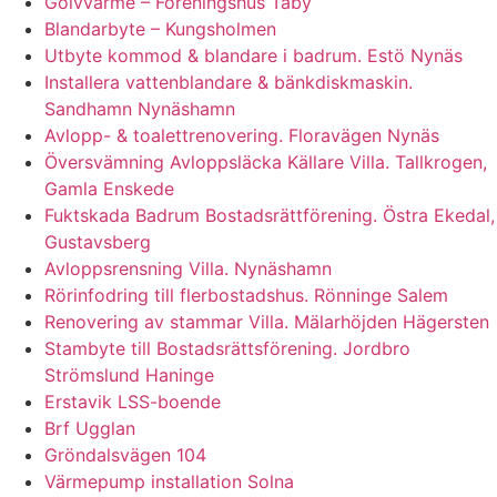
Golvvärme – Föreningshus Täby
Blandarbyte – Kungsholmen
Utbyte kommod & blandare i badrum. Estö Nynäs
Installera vattenblandare & bänkdiskmaskin.
Sandhamn Nynäshamn
Avlopp- & toalettrenovering. Floravägen Nynäs
Översvämning Avloppsläcka Källare Villa. Tallkrogen,
Gamla Enskede
Fuktskada Badrum Bostadsrättförening. Östra Ekedal,
Gustavsberg
Avloppsrensning Villa. Nynäshamn
Rörinfodring till flerbostadshus. Rönninge Salem
Renovering av stammar Villa. Mälarhöjden Hägersten
Stambyte till Bostadsrättsförening. Jordbro
Strömslund Haninge
Erstavik LSS-boende
Brf Ugglan
Gröndalsvägen 104
Värmepump installation Solna