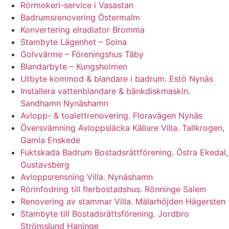
Rörmokeri-service i Vasastan
Badrumsrenovering Östermalm
Konvertering elradiator Bromma
Stambyte Lägenhet – Solna
Golvvärme – Föreningshus Täby
Blandarbyte – Kungsholmen
Utbyte kommod & blandare i badrum. Estö Nynäs
Installera vattenblandare & bänkdiskmaskin.
Sandhamn Nynäshamn
Avlopp- & toalettrenovering. Floravägen Nynäs
Översvämning Avloppsläcka Källare Villa. Tallkrogen,
Gamla Enskede
Fuktskada Badrum Bostadsrättförening. Östra Ekedal,
Gustavsberg
Avloppsrensning Villa. Nynäshamn
Rörinfodring till flerbostadshus. Rönninge Salem
Renovering av stammar Villa. Mälarhöjden Hägersten
Stambyte till Bostadsrättsförening. Jordbro
Strömslund Haninge