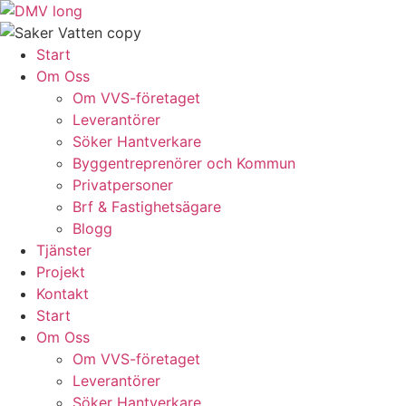
Skip
to
content
Start
Om Oss
Om VVS-företaget
Leverantörer
Söker Hantverkare
Byggentreprenörer och Kommun
Privatpersoner
Brf & Fastighetsägare
Blogg
Tjänster
Projekt
Kontakt
Start
Om Oss
Om VVS-företaget
Leverantörer
Söker Hantverkare