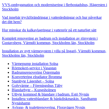
VVS-ombyggnation och modernisering i flerbostadshus, Hägersten i
Stockholm
Vad innebär tryckförändringar i vattenledningar och hur påverkar
det ditt hem?
Hur minskar du kalkavlagringar i vattenrör på ett naturligt sätt
Komplett renovering av badrum och installation av rörsystem i
Gustavsberg, Värmdö kommun, Stockholms län, Stockholm
Installation av nytt värmesystem i villa på Ingarö, Värmdö kommun,
Stockholms län, Stockholm
Värmepump installation Solna
Rörmokeri-service i Vasastan
Badrumsrenovering Östermalm
Konvertering elradiator Bromma
Stambyte Lägenhet – Solna
Golvvärme – Föreningshus Täby
Blandarbyte – Kungsholmen
Utbyte kommod & blandare i badrum. Estö Nynäs
Installera vattenblandare & bänkdiskmaskin. Sandhamn
Nynäshamn
Avlopp- & toalettrenovering. Floravägen Nynäs