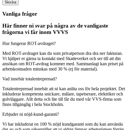
Skicka
Vanliga frågor
Här finner ni svar på några av de vanligaste
frågorna vi får inom VVVS
Hur fungerar ROT-avdraget?
Med ROT-avdraget kan du som privatperson dra dra ner fakturan.
Vi hjälper er gärna ta kontakt med Skatteverket och ser till att din
ansökan om ROT-avdrag kommer med. Sammanlagt kan priset på
arbetskostnaden minskas med 30 % (ej för material).
Vad innebär totalentreprenad?
Totalentreprenad innebär att ni kan anlita oss för hela projektet. Det
inkluderar kompetenta snickare, målare, tapetserare, elektriker och
golvläggare. Allt detta och lite till får du med vår VVS-firma som
finns tillgänglig i hela Stockholm.
Erbjuder ni nöjd-kund-garanti?
Vi har inkluderat en 100 % nöjd kundgaranti som du kan använda
dig av och som säkerställer att vi aldrig lämnar arbetsplatsen förrän