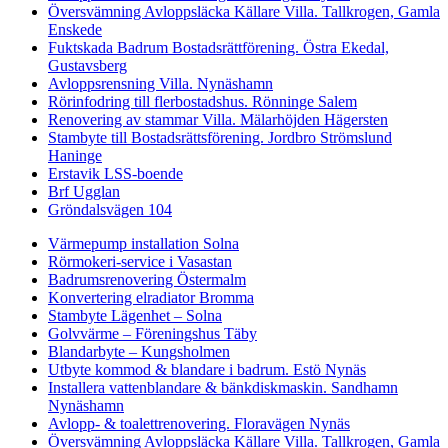
Översvämning Avloppsläcka Källare Villa. Tallkrogen, Gamla
Enskede
Fuktskada Badrum Bostadsrättförening. Östra Ekedal,
Gustavsberg
Avloppsrensning Villa. Nynäshamn
Rörinfodring till flerbostadshus. Rönninge Salem
Renovering av stammar Villa. Mälarhöjden Hägersten
Stambyte till Bostadsrättsförening. Jordbro Strömslund
Haninge
Erstavik LSS-boende
Brf Ugglan
Gröndalsvägen 104
Värmepump installation Solna
Rörmokeri-service i Vasastan
Badrumsrenovering Östermalm
Konvertering elradiator Bromma
Stambyte Lägenhet – Solna
Golvvärme – Föreningshus Täby
Blandarbyte – Kungsholmen
Utbyte kommod & blandare i badrum. Estö Nynäs
Installera vattenblandare & bänkdiskmaskin. Sandhamn
Nynäshamn
Avlopp- & toalettrenovering. Floravägen Nynäs
Översvämning Avloppsläcka Källare Villa. Tallkrogen, Gamla