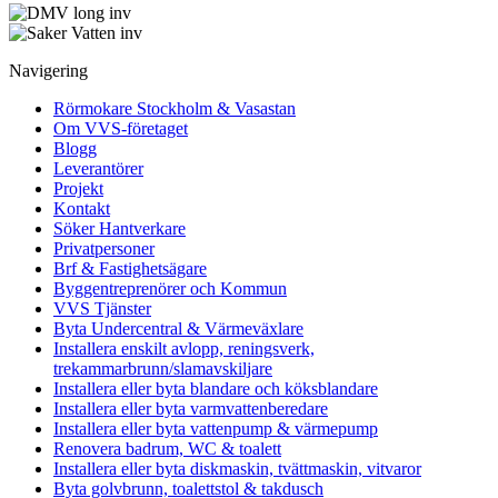
Navigering
Rörmokare Stockholm & Vasastan
Om VVS-företaget
Blogg
Leverantörer
Projekt
Kontakt
Söker Hantverkare
Privatpersoner
Brf & Fastighetsägare
Byggentreprenörer och Kommun
VVS Tjänster
Byta Undercentral & Värmeväxlare
Installera enskilt avlopp, reningsverk,
trekammarbrunn/slamavskiljare
Installera eller byta blandare och köksblandare
Installera eller byta varmvattenberedare
Installera eller byta vattenpump & värmepump
Renovera badrum, WC & toalett
Installera eller byta diskmaskin, tvättmaskin, vitvaror
Byta golvbrunn, toalettstol & takdusch