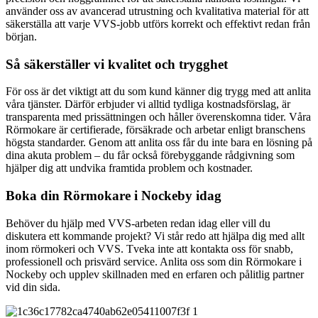
använder oss av avancerad utrustning och kvalitativa material för att
säkerställa att varje VVS-jobb utförs korrekt och effektivt redan från
början.
Så säkerställer vi kvalitet och trygghet
För oss är det viktigt att du som kund känner dig trygg med att anlita
våra tjänster. Därför erbjuder vi alltid tydliga kostnadsförslag, är
transparenta med prissättningen och håller överenskomna tider. Våra
Rörmokare är certifierade, försäkrade och arbetar enligt branschens
högsta standarder. Genom att anlita oss får du inte bara en lösning på
dina akuta problem – du får också förebyggande rådgivning som
hjälper dig att undvika framtida problem och kostnader.
Boka din Rörmokare i Nockeby idag
Behöver du hjälp med VVS-arbeten redan idag eller vill du
diskutera ett kommande projekt? Vi står redo att hjälpa dig med allt
inom rörmokeri och VVS. Tveka inte att kontakta oss för snabb,
professionell och prisvärd service. Anlita oss som din Rörmokare i
Nockeby och upplev skillnaden med en erfaren och pålitlig partner
vid din sida.