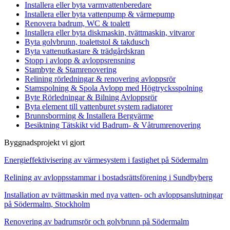
Installera eller byta varmvattenberedare
Installera eller byta vattenpump & värmepump
Renovera badrum, WC & toalett
Installera eller byta diskmaskin, tvättmaskin, vitvaror
Byta golvbrunn, toalettstol & takdusch
Byta vattenutkastare & trädgårdskran
Stopp i avlopp & avloppsrensning
Stambyte & Stamrenovering
Relining rörledningar & renovering avloppsrör
Stamspolning & Spola Avlopp med Högtrycksspolning
Byte Rörledningar & Bilning Avloppsrör
Byta element till vattenburet system radiatorer
Brunnsborrning & Installera Bergvärme
Besiktning Tätskikt vid Badrum- & Våtrumrenovering
Byggnadsprojekt vi gjort
Energieffektivisering av värmesystem i fastighet på Södermalm
Relining av avloppsstammar i bostadsrättsförening i Sundbyberg
Installation av tvättmaskin med nya vatten- och avloppsanslutningar
på Södermalm, Stockholm
Renovering av badrumsrör och golvbrunn på Södermalm