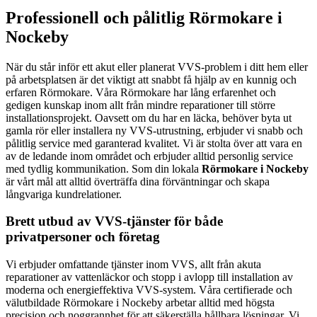
Professionell och pålitlig Rörmokare i
Nockeby
När du står inför ett akut eller planerat VVS-problem i ditt hem eller
på arbetsplatsen är det viktigt att snabbt få hjälp av en kunnig och
erfaren Rörmokare. Våra Rörmokare har lång erfarenhet och
gedigen kunskap inom allt från mindre reparationer till större
installationsprojekt. Oavsett om du har en läcka, behöver byta ut
gamla rör eller installera ny VVS-utrustning, erbjuder vi snabb och
pålitlig service med garanterad kvalitet. Vi är stolta över att vara en
av de ledande inom området och erbjuder alltid personlig service
med tydlig kommunikation. Som din lokala
Rörmokare i Nockeby
är vårt mål att alltid överträffa dina förväntningar och skapa
långvariga kundrelationer.
Brett utbud av VVS-tjänster för både
privatpersoner och företag
Vi erbjuder omfattande tjänster inom VVS, allt från akuta
reparationer av vattenläckor och stopp i avlopp till installation av
moderna och energieffektiva VVS-system. Våra certifierade och
välutbildade Rörmokare i Nockeby arbetar alltid med högsta
precision och noggrannhet för att säkerställa hållbara lösningar. Vi