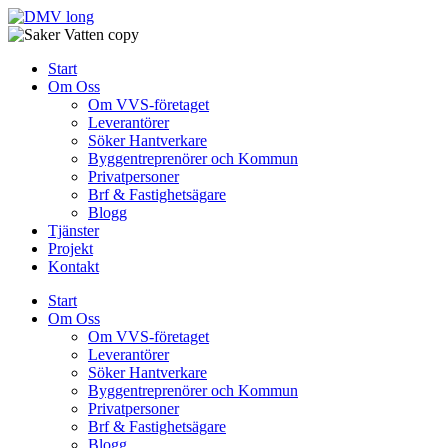
Skip
to
content
Start
Om Oss
Om VVS-företaget
Leverantörer
Söker Hantverkare
Byggentreprenörer och Kommun
Privatpersoner
Brf & Fastighetsägare
Blogg
Tjänster
Projekt
Kontakt
Start
Om Oss
Om VVS-företaget
Leverantörer
Söker Hantverkare
Byggentreprenörer och Kommun
Privatpersoner
Brf & Fastighetsägare
Blogg