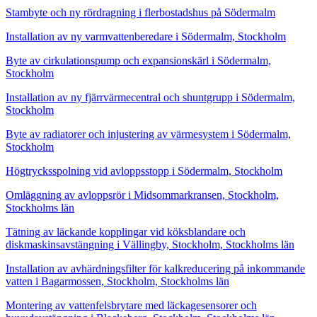
Stambyte och ny rördragning i flerbostadshus på Södermalm
Installation av ny varmvattenberedare i Södermalm, Stockholm
Byte av cirkulationspump och expansionskärl i Södermalm,
Stockholm
Installation av ny fjärrvärmecentral och shuntgrupp i Södermalm,
Stockholm
Byte av radiatorer och injustering av värmesystem i Södermalm,
Stockholm
Högtrycksspolning vid avloppsstopp i Södermalm, Stockholm
Omläggning av avloppsrör i Midsommarkransen, Stockholm,
Stockholms län
Tätning av läckande kopplingar vid köksblandare och
diskmaskinsavstängning i Vällingby, Stockholm, Stockholms län
Installation av avhärdningsfilter för kalkreducering på inkommande
vatten i Bagarmossen, Stockholm, Stockholms län
Montering av vattenfelsbrytare med läckagesensorer och