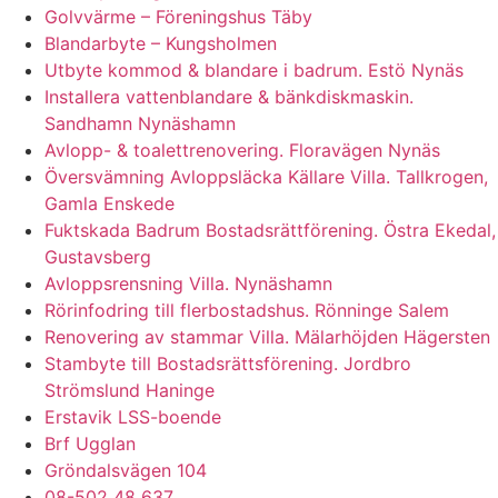
Golvvärme – Föreningshus Täby
Blandarbyte – Kungsholmen
Utbyte kommod & blandare i badrum. Estö Nynäs
Installera vattenblandare & bänkdiskmaskin.
Sandhamn Nynäshamn
Avlopp- & toalettrenovering. Floravägen Nynäs
Översvämning Avloppsläcka Källare Villa. Tallkrogen,
Gamla Enskede
Fuktskada Badrum Bostadsrättförening. Östra Ekedal,
Gustavsberg
Avloppsrensning Villa. Nynäshamn
Rörinfodring till flerbostadshus. Rönninge Salem
Renovering av stammar Villa. Mälarhöjden Hägersten
Stambyte till Bostadsrättsförening. Jordbro
Strömslund Haninge
Erstavik LSS-boende
Brf Ugglan
Gröndalsvägen 104
08-502 48 637