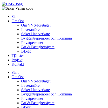
Skip
to
content
Start
Om Oss
Om VVS-företaget
Leverantörer
Söker Hantverkare
Byggentreprenörer och Kommun
Privatpersoner
Brf & Fastighetsägare
Blogg
Tjänster
Projekt
Kontakt
Start
Om Oss
Om VVS-företaget
Leverantörer
Söker Hantverkare
Byggentreprenörer och Kommun
Privatpersoner
Brf & Fastighetsägare
Blogg