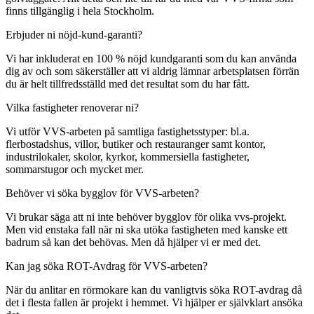
finns tillgänglig i hela Stockholm.
Erbjuder ni nöjd-kund-garanti?
Vi har inkluderat en 100 % nöjd kundgaranti som du kan använda
dig av och som säkerställer att vi aldrig lämnar arbetsplatsen förrän
du är helt tillfredsställd med det resultat som du har fått.
Vilka fastigheter renoverar ni?
Vi utför VVS-arbeten på samtliga fastighetsstyper: bl.a.
flerbostadshus, villor, butiker och restauranger samt kontor,
industrilokaler, skolor, kyrkor, kommersiella fastigheter,
sommarstugor och mycket mer.
Behöver vi söka bygglov för VVS-arbeten?
Vi brukar säga att ni inte behöver bygglov för olika vvs-projekt.
Men vid enstaka fall när ni ska utöka fastigheten med kanske ett
badrum så kan det behövas. Men då hjälper vi er med det.
Kan jag söka ROT-Avdrag för VVS-arbeten?
När du anlitar en rörmokare kan du vanligtvis söka ROT-avdrag då
det i flesta fallen är projekt i hemmet. Vi hjälper er självklart ansöka