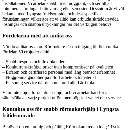
installationer. Vi arbetar snabbt men noggrant, och ser till att
minimera störningar i din vardag eller semester. Dessutom är vi väl
bekanta med Lyngsta fritidsområde och dess specifika
förutsättningar, vilket gör att vi alltid kan erbjuda skräddarsydda
lösningar och snabba utryckningar när det verkligen behövs.
Fördelarna med att anlita oss
När du anlitar oss som Rörmokare får du tillgång till flera unika
fördelar. Vi erbjuder alltid:
– Snabb respons och flexibla tider
– Konkurrenskraftiga priser utan kompromisser på kvaliteten
– Erfaren och certifierad personal med lång branscherfarenhet
– Noggranna garantier på utfört arbete och material
– Personlig service där du som kund alltid är i fokus
Vi är inte nöjda förrän du är nöjd, och vi arbetar hårt för att
säkerställa att varje projekt utförs med högsta kvalitet och service.
Kontakta oss för snabb rörmokarhjälp i Lyngsta
fritidsområde
Behöver du en kunnig och pålitlig Rörmokare redan idag? Tveka