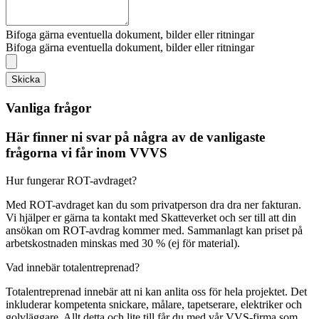
Bifoga gärna eventuella dokument, bilder eller ritningar
Bifoga gärna eventuella dokument, bilder eller ritningar
Skicka
Vanliga frågor
Här finner ni svar på några av de vanligaste
frågorna vi får inom VVVS
Hur fungerar ROT-avdraget?
Med ROT-avdraget kan du som privatperson dra dra ner fakturan.
Vi hjälper er gärna ta kontakt med Skatteverket och ser till att din
ansökan om ROT-avdrag kommer med. Sammanlagt kan priset på
arbetskostnaden minskas med 30 % (ej för material).
Vad innebär totalentreprenad?
Totalentreprenad innebär att ni kan anlita oss för hela projektet. Det
inkluderar kompetenta snickare, målare, tapetserare, elektriker och
golvläggare. Allt detta och lite till får du med vår VVS-firma som