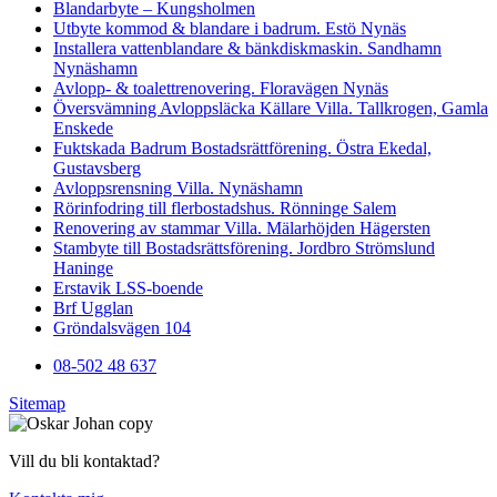
Blandarbyte – Kungsholmen
Utbyte kommod & blandare i badrum. Estö Nynäs
Installera vattenblandare & bänkdiskmaskin. Sandhamn
Nynäshamn
Avlopp- & toalettrenovering. Floravägen Nynäs
Översvämning Avloppsläcka Källare Villa. Tallkrogen, Gamla
Enskede
Fuktskada Badrum Bostadsrättförening. Östra Ekedal,
Gustavsberg
Avloppsrensning Villa. Nynäshamn
Rörinfodring till flerbostadshus. Rönninge Salem
Renovering av stammar Villa. Mälarhöjden Hägersten
Stambyte till Bostadsrättsförening. Jordbro Strömslund
Haninge
Erstavik LSS-boende
Brf Ugglan
Gröndalsvägen 104
08-502 48 637
Sitemap
Vill du bli kontaktad?