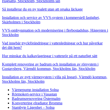
Hagsätra, Stockholm, Stockholms län
Så installerar du en ny toalett utan att orsaka läckage
Installation och service av VVS-system i kommersiell fastighet,
Skärholmen i Stockholm
VVS-ombyggnation och modernisering i flerbostadshus, Hägersten i
Stockholm
Vad innebär tryckförändringar i vattenledningar och hur påverkar
det ditt hem?
Hur minskar du kalkavlagringar i vattenrör på ett naturligt sätt
Komplett renovering av badrum och installation av rörsystem i
Gustavsberg, Värmdö kommun, Stockholms län, Stockholm
Installation av nytt värmesystem i villa på Ingarö, Värmdö kommun,
Stockholms län, Stockholm
Värmepump installation Solna
Rörmokeri-service i Vasastan
Badrumsrenovering Östermalm
Konvertering elradiator Bromma
Stambyte Lägenhet – Solna