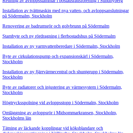
Relining av avloppsstammar i bostadsrättsförening i Sundbyberg
Installation av tvättmaskin med nya vatten- och avloppsanslutningar
på Södermalm, Stockholm
Renovering av badrumsrör och golvbrunn på Södermalm
Stambyte och ny rördragning i flerbostadshus på Södermalm
Installation av ny varmvattenberedare i Södermalm, Stockholm
Byte av cirkulationspump och expansionskärl i Södermalm,
Stockholm
Installation av ny fjärrvärmecentral och shuntgrupp i Södermalm,
Stockholm
Byte av radiatorer och injustering av värmesystem i Södermalm,
Stockholm
Högtrycksspolning vid avloppsstopp i Södermalm, Stockholm
Omläggning av avloppsrör i Midsommarkransen, Stockholm,
Stockholms län
Tätning av läckande kopplingar vid köksblandare och