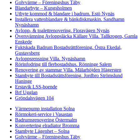
Golvvärme – Föreningshus Täby
Blandarbyte – Kungsholmen
Utbyte kommod & blandare i badrum. Estö Nynäs
Installera vattenblandare & bänkdiskmaskin. Sandhamn
Nynäshamn
Avlopp- & toalettrenovering. Floravägen Nynäs
Översvämning Avloppsläcka Källare Villa. Tallkrogen, Gamla
Enskede
Fuktskada Badrum Bostadsrättförening. Östra Ekedal,
Gustavsberg
Avloppsrensning Villa. Nynäshamn
Rörinfodring till flerbostadshus. Rönninge Salem
Renovering av stammar Villa. Mälarhöjden Hägersten
Stambyte till Bostadsrättsförening. Jordbro Strömslund
Haninge
Erstavik LSS-boende
Brf Ugglan
Gröndalsvägen 104
Värmepump installation Solna
Rörmokeri-service i Vasastan
Badrumsrenovering Östermalm
Konvertering elradiator Bromma
Stambyte Lägenhet – Solna
Golvvärme – Föreningshus Täby