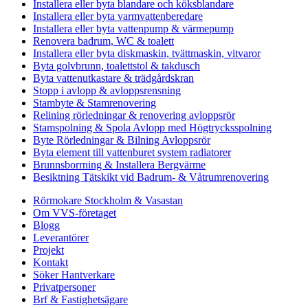
Installera eller byta blandare och köksblandare
Installera eller byta varmvattenberedare
Installera eller byta vattenpump & värmepump
Renovera badrum, WC & toalett
Installera eller byta diskmaskin, tvättmaskin, vitvaror
Byta golvbrunn, toalettstol & takdusch
Byta vattenutkastare & trädgårdskran
Stopp i avlopp & avloppsrensning
Stambyte & Stamrenovering
Relining rörledningar & renovering avloppsrör
Stamspolning & Spola Avlopp med Högtrycksspolning
Byte Rörledningar & Bilning Avloppsrör
Byta element till vattenburet system radiatorer
Brunnsborrning & Installera Bergvärme
Besiktning Tätskikt vid Badrum- & Våtrumrenovering
Rörmokare Stockholm & Vasastan
Om VVS-företaget
Blogg
Leverantörer
Projekt
Kontakt
Söker Hantverkare
Privatpersoner
Brf & Fastighetsägare