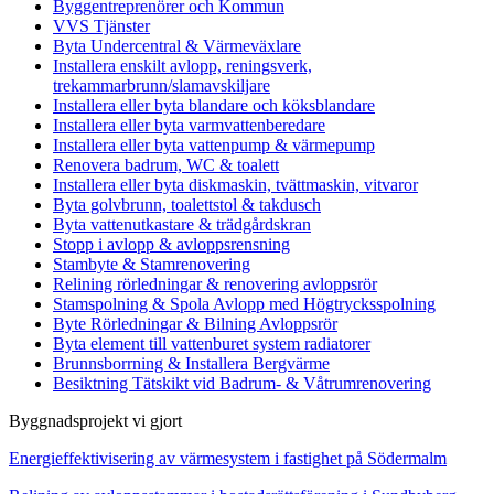
Byggentreprenörer och Kommun
VVS Tjänster
Byta Undercentral & Värmeväxlare
Installera enskilt avlopp, reningsverk,
trekammarbrunn/slamavskiljare
Installera eller byta blandare och köksblandare
Installera eller byta varmvattenberedare
Installera eller byta vattenpump & värmepump
Renovera badrum, WC & toalett
Installera eller byta diskmaskin, tvättmaskin, vitvaror
Byta golvbrunn, toalettstol & takdusch
Byta vattenutkastare & trädgårdskran
Stopp i avlopp & avloppsrensning
Stambyte & Stamrenovering
Relining rörledningar & renovering avloppsrör
Stamspolning & Spola Avlopp med Högtrycksspolning
Byte Rörledningar & Bilning Avloppsrör
Byta element till vattenburet system radiatorer
Brunnsborrning & Installera Bergvärme
Besiktning Tätskikt vid Badrum- & Våtrumrenovering
Byggnadsprojekt vi gjort
Energieffektivisering av värmesystem i fastighet på Södermalm