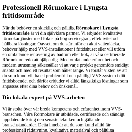
Professionell Rörmokare i Lyngsta
fritidsområde
När du behöver en skicklig och pålitlig
Rörmokare i Lyngsta
fritidsområde
är vi din självklara partner. Vi erbjuder kvalitativa
rörmokartjänster med fokus på hög servicegrad, effektivitet och
hållbara lösningar. Oavsett om du står inför en akut vattenläcka,
behöver hjälp med VVS-installationer i fritidshuset eller vill utföra
en omfattande renovering av badrum eller kök, är våra certifierade
Rörmokare redo att hjälpa dig. Med omfattande erfarenhet och
modern utrustning säkerställer vi att varje projekt genomförs smidigt,
snabbt och med ett resultat som håller länge. Vi förstår vikten av att
du som kund vill ha ett problemfritt och pålitligt VVS-system i ditt
fritidsboende, och därför erbjuder vi alltid långsiktiga lösningar som
anpassas efter dina behov och önskemål.
Din lokala expert på VVS-arbeten
Vi är stolta över vår breda kompetens och erfarenhet inom VVS-
branschen. Våra Rörmokare är utbildade, certifierade och ständigt
uppdaterade kring den senaste tekniken och gällande
branschstandarder. Detta innebär att du som kund alltid får
professionell rådgivning, kvalitativa materialval och pålitliga