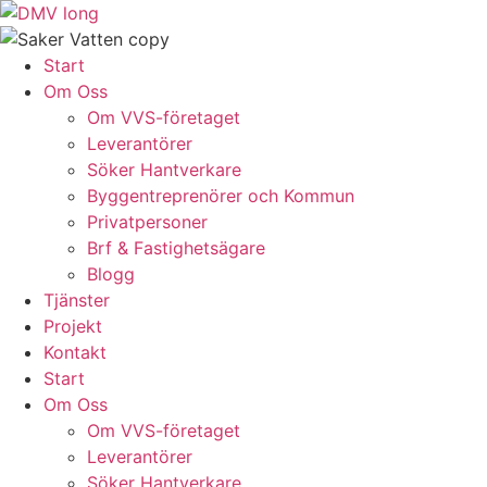
Skip
to
content
Start
Om Oss
Om VVS-företaget
Leverantörer
Söker Hantverkare
Byggentreprenörer och Kommun
Privatpersoner
Brf & Fastighetsägare
Blogg
Tjänster
Projekt
Kontakt
Start
Om Oss
Om VVS-företaget
Leverantörer
Söker Hantverkare