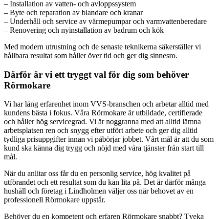
– Installation av vatten- och avloppssystem
– Byte och reparation av blandare och kranar
– Underhåll och service av värmepumpar och varmvattenberedare
– Renovering och nyinstallation av badrum och kök
Med modern utrustning och de senaste teknikerna säkerställer vi
hållbara resultat som håller över tid och ger dig sinnesro.
Därför är vi ett tryggt val för dig som behöver
Rörmokare
Vi har lång erfarenhet inom VVS-branschen och arbetar alltid med
kundens bästa i fokus. Våra Rörmokare är utbildade, certifierade
och håller hög servicegrad. Vi är noggranna med att alltid lämna
arbetsplatsen ren och snygg efter utfört arbete och ger dig alltid
tydliga prisuppgifter innan vi påbörjar jobbet. Vårt mål är att du som
kund ska känna dig trygg och nöjd med våra tjänster från start till
mål.
När du anlitar oss får du en personlig service, hög kvalitet på
utförandet och ett resultat som du kan lita på. Det är därför många
hushåll och företag i Lindholmen väljer oss när behovet av en
professionell Rörmokare uppstår.
Behöver du en kompetent och erfaren Rörmokare snabbt? Tveka