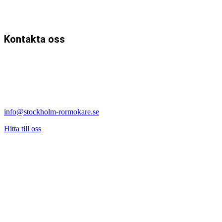
Kontakta oss
Karlbergsvägen
113 35 Vasastan
Stockholm
Dannbergs Mark och VVS AB
08-502 48 637
info@stockholm-rormokare.se
Hitta till oss