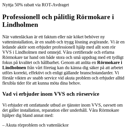
Nyttja 50% rabatt via ROT-Avdraget
Professionell och pålitlig Rörmokare i
Lindholmen
När vattenläckan är ett faktum eller när köket behöver ny
vatteninstallation, är en snabb och trygg lösning avgörande. Vi är en
ledande aktör som erbjuder professionell hjälp med allt som rör
VVS i Lindholmen med omnejd. Våra certifierade och erfarna
Rörmokare tar hand om både stora och små uppdrag med ett tydligt
fokus på kvalitet och hållbarhet. Genom att anlita en
Rörmokare i
Lindholmen
från vårt företag kan du känna dig säker på att arbetet
utförs korrekt, effektivt och enligt gällande branschstandarder. Vi
förstår vikten av snabb service vid akuta problem och erbjuder alltid
flexibla tider för att kunna möta dina behov.
Vad vi erbjuder inom VVS och rörservice
Vi erbjuder ett omfattande utbud av tjänster inom VVS, oavsett om
det gäller installation, reparation eller underhåll. Våra Rörmokare
hjälper dig bland annat med:
– Akuta rörproblem och vattenläckor