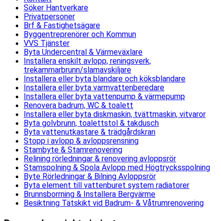
Söker Hantverkare
Privatpersoner
Brf & Fastighetsägare
Byggentreprenörer och Kommun
VVS Tjänster
Byta Undercentral & Värmeväxlare
Installera enskilt avlopp, reningsverk,
trekammarbrunn/slamavskiljare
Installera eller byta blandare och köksblandare
Installera eller byta varmvattenberedare
Installera eller byta vattenpump & värmepump
Renovera badrum, WC & toalett
Installera eller byta diskmaskin, tvättmaskin, vitvaror
Byta golvbrunn, toalettstol & takdusch
Byta vattenutkastare & trädgårdskran
Stopp i avlopp & avloppsrensning
Stambyte & Stamrenovering
Relining rörledningar & renovering avloppsrör
Stamspolning & Spola Avlopp med Högtrycksspolning
Byte Rörledningar & Bilning Avloppsrör
Byta element till vattenburet system radiatorer
Brunnsborrning & Installera Bergvärme
Besiktning Tätskikt vid Badrum- & Våtrumrenovering