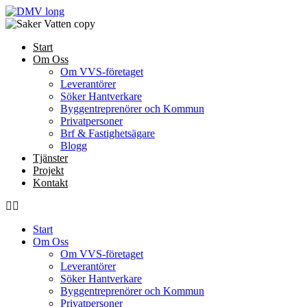
Skip
to
content
Start
Om Oss
Om VVS-företaget
Leverantörer
Söker Hantverkare
Byggentreprenörer och Kommun
Privatpersoner
Brf & Fastighetsägare
Blogg
Tjänster
Projekt
Kontakt
Start
Om Oss
Om VVS-företaget
Leverantörer
Söker Hantverkare
Byggentreprenörer och Kommun
Privatpersoner