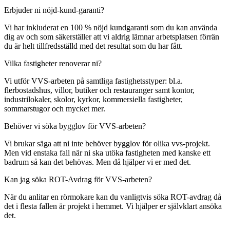
Erbjuder ni nöjd-kund-garanti?
Vi har inkluderat en 100 % nöjd kundgaranti som du kan använda
dig av och som säkerställer att vi aldrig lämnar arbetsplatsen förrän
du är helt tillfredsställd med det resultat som du har fått.
Vilka fastigheter renoverar ni?
Vi utför VVS-arbeten på samtliga fastighetsstyper: bl.a.
flerbostadshus, villor, butiker och restauranger samt kontor,
industrilokaler, skolor, kyrkor, kommersiella fastigheter,
sommarstugor och mycket mer.
Behöver vi söka bygglov för VVS-arbeten?
Vi brukar säga att ni inte behöver bygglov för olika vvs-projekt.
Men vid enstaka fall när ni ska utöka fastigheten med kanske ett
badrum så kan det behövas. Men då hjälper vi er med det.
Kan jag söka ROT-Avdrag för VVS-arbeten?
När du anlitar en rörmokare kan du vanligtvis söka ROT-avdrag då
det i flesta fallen är projekt i hemmet. Vi hjälper er självklart ansöka
det.