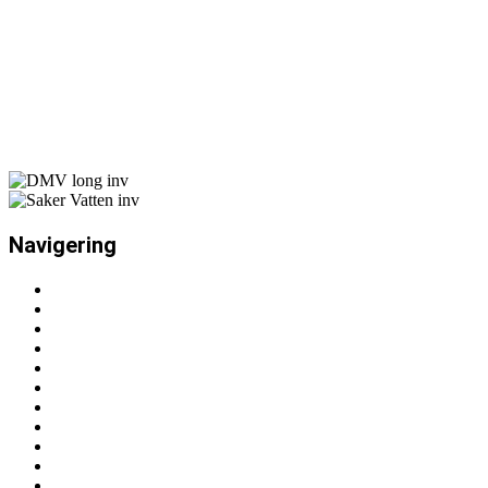
Navigering
Rörmokare Stockholm & Vasastan
Om VVS-företaget
Blogg
Leverantörer
Projekt
Kontakt
Söker Hantverkare
Privatpersoner
Brf & Fastighetsägare
Byggentreprenörer och Kommun
VVS Tjänster