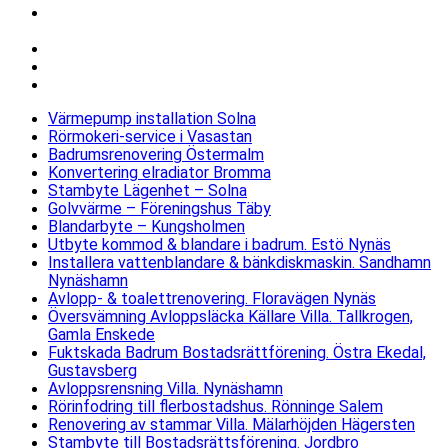
Stambyte till Bostadsrättsförening. Jordbro
Strömslund Haninge
Erstavik LSS-boende
Brf Ugglan
Gröndalsvägen 104
Värmepump installation Solna
Rörmokeri-service i Vasastan
Badrumsrenovering Östermalm
Konvertering elradiator Bromma
Stambyte Lägenhet – Solna
Golvvärme – Föreningshus Täby
Blandarbyte – Kungsholmen
Utbyte kommod & blandare i badrum. Estö Nynäs
Installera vattenblandare & bänkdiskmaskin. Sandhamn
Nynäshamn
Avlopp- & toalettrenovering. Floravägen Nynäs
Översvämning Avloppsläcka Källare Villa. Tallkrogen,
Gamla Enskede
Fuktskada Badrum Bostadsrättförening. Östra Ekedal,
Gustavsberg
Avloppsrensning Villa. Nynäshamn
Rörinfodring till flerbostadshus. Rönninge Salem
Renovering av stammar Villa. Mälarhöjden Hägersten
Stambyte till Bostadsrättsförening. Jordbro