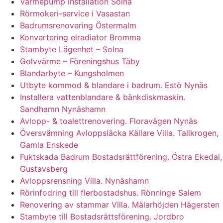
Värmepump installation Solna
Rörmokeri-service i Vasastan
Badrumsrenovering Östermalm
Konvertering elradiator Bromma
Stambyte Lägenhet – Solna
Golvvärme – Föreningshus Täby
Blandarbyte – Kungsholmen
Utbyte kommod & blandare i badrum. Estö Nynäs
Installera vattenblandare & bänkdiskmaskin.
Sandhamn Nynäshamn
Avlopp- & toalettrenovering. Floravägen Nynäs
Översvämning Avloppsläcka Källare Villa. Tallkrogen,
Gamla Enskede
Fuktskada Badrum Bostadsrättförening. Östra Ekedal,
Gustavsberg
Avloppsrensning Villa. Nynäshamn
Rörinfodring till flerbostadshus. Rönninge Salem
Renovering av stammar Villa. Mälarhöjden Hägersten
Stambyte till Bostadsrättsförening. Jordbro