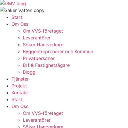
Skip
to
content
Start
Om Oss
Om VVS-företaget
Leverantörer
Söker Hantverkare
Byggentreprenörer och Kommun
Privatpersoner
Brf & Fastighetsägare
Blogg
Tjänster
Projekt
Kontakt
Start
Om Oss
Om VVS-företaget
Leverantörer
Söker Hantverkare