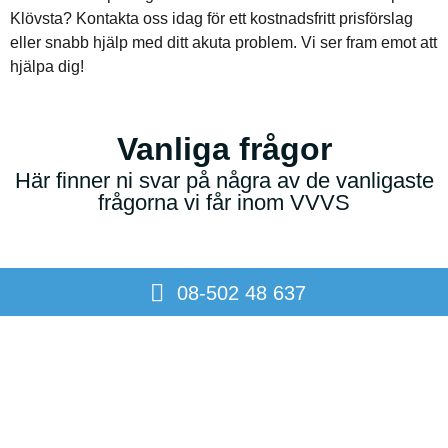
Klövsta? Kontakta oss idag för ett kostnadsfritt prisförslag
eller snabb hjälp med ditt akuta problem. Vi ser fram emot att
hjälpa dig!
Vanliga frågor
Här finner ni svar på några av de vanligaste
frågorna vi får inom VVVS
08-502 48 637
Hur fungerar ROT-avdraget?
Vad innebär totalentreprenad?
Erbjuder ni nöjd-kund-garanti?