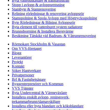
Byta vattenutkastare & trädgårdskran
Stopp i avlopp & avloppsrensning
Stambyte & Stamrenovering
Relining rörledningar & renovering avloppsrör
Stamspolning & Spola Avlopp med Högtrycksspolning
Byte Rörledningar & Bilning Avloppsrör
Byta element till vattenburet system radiatorer
Brunnsborrning & Installera Bergvärme
Besiktning Tätskikt vid Badrum- & Våtrumrenovering
Rörmokare Stockholm & Vasastan
Om VVS-företaget
Blogg
Leverantörer
Projekt
Kontakt
Söker Hantverkare
Privatpersoner
Brf & Fastighetsägare
Byggentreprenörer och Kommun
VVS Tjänster
Byta Undercentral & Värmeväxlare
Installera enskilt avlopp, reningsverk,
trekammarbrunn/slamavskiljare
Installera eller byta blandare och köksblandare