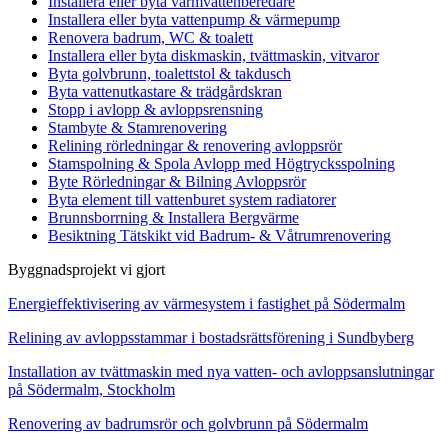
Installera eller byta varmvattenberedare
Installera eller byta vattenpump & värmepump
Renovera badrum, WC & toalett
Installera eller byta diskmaskin, tvättmaskin, vitvaror
Byta golvbrunn, toalettstol & takdusch
Byta vattenutkastare & trädgårdskran
Stopp i avlopp & avloppsrensning
Stambyte & Stamrenovering
Relining rörledningar & renovering avloppsrör
Stamspolning & Spola Avlopp med Högtrycksspolning
Byte Rörledningar & Bilning Avloppsrör
Byta element till vattenburet system radiatorer
Brunnsborrning & Installera Bergvärme
Besiktning Tätskikt vid Badrum- & Våtrumrenovering
Byggnadsprojekt vi gjort
Energieffektivisering av värmesystem i fastighet på Södermalm
Relining av avloppsstammar i bostadsrättsförening i Sundbyberg
Installation av tvättmaskin med nya vatten- och avloppsanslutningar
på Södermalm, Stockholm
Renovering av badrumsrör och golvbrunn på Södermalm