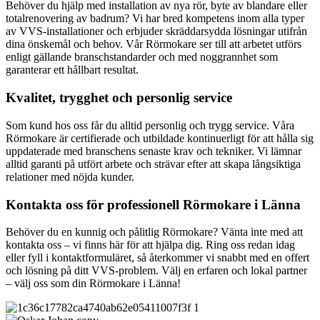
Behöver du hjälp med installation av nya rör, byte av blandare eller
totalrenovering av badrum? Vi har bred kompetens inom alla typer
av VVS-installationer och erbjuder skräddarsydda lösningar utifrån
dina önskemål och behov. Vår Rörmokare ser till att arbetet utförs
enligt gällande branschstandarder och med noggrannhet som
garanterar ett hållbart resultat.
Kvalitet, trygghet och personlig service
Som kund hos oss får du alltid personlig och trygg service. Våra
Rörmokare är certifierade och utbildade kontinuerligt för att hålla sig
uppdaterade med branschens senaste krav och tekniker. Vi lämnar
alltid garanti på utfört arbete och strävar efter att skapa långsiktiga
relationer med nöjda kunder.
Kontakta oss för professionell Rörmokare i Länna
Behöver du en kunnig och pålitlig Rörmokare? Vänta inte med att
kontakta oss – vi finns här för att hjälpa dig. Ring oss redan idag
eller fyll i kontaktformuläret, så återkommer vi snabbt med en offert
och lösning på ditt VVS-problem. Välj en erfaren och lokal partner
– välj oss som din Rörmokare i Länna!