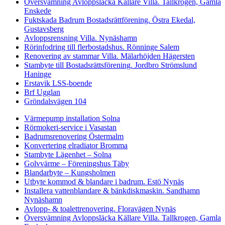
Översvämning Avloppsläcka Källare Villa. Tallkrogen, Gamla
Enskede
Fuktskada Badrum Bostadsrättförening. Östra Ekedal,
Gustavsberg
Avloppsrensning Villa. Nynäshamn
Rörinfodring till flerbostadshus. Rönninge Salem
Renovering av stammar Villa. Mälarhöjden Hägersten
Stambyte till Bostadsrättsförening. Jordbro Strömslund
Haninge
Erstavik LSS-boende
Brf Ugglan
Gröndalsvägen 104
Värmepump installation Solna
Rörmokeri-service i Vasastan
Badrumsrenovering Östermalm
Konvertering elradiator Bromma
Stambyte Lägenhet – Solna
Golvvärme – Föreningshus Täby
Blandarbyte – Kungsholmen
Utbyte kommod & blandare i badrum. Estö Nynäs
Installera vattenblandare & bänkdiskmaskin. Sandhamn
Nynäshamn
Avlopp- & toalettrenovering. Floravägen Nynäs
Översvämning Avloppsläcka Källare Villa. Tallkrogen, Gamla