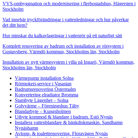
VVS-ombyggnation och modernisering i flerbostadshus, Hägersten i
Stockholm
Vad innebär tryckförändringar i vattenledningar och hur påverkar
det ditt hem?
Hur minskar du kalkavlagringar i vattenrör på ett naturligt sätt
Komplett renovering av badrum och installation av rörsystem i
Gustavsberg, Värmdö kommun, Stockholms län, Stockholm
Installation av nytt värmesystem i villa på Ingarö, Värmdö kommun,
Stockholms län, Stockholm
Värmepump installation Solna
Rörmokeri-service i Vasastan
Badrumsrenovering Östermalm
Konvertering elradiator Bromma
Stambyte Lägenhet – Solna
Golvvärme – Föreningshus Täby
Blandarbyte – Kungsholmen
Utbyte kommod & blandare i badrum. Estö Nynäs
Installera vattenblandare & bänkdiskmaskin. Sandhamn
Nynäshamn
Avlopp- & toalettrenovering. Floravägen Nynäs