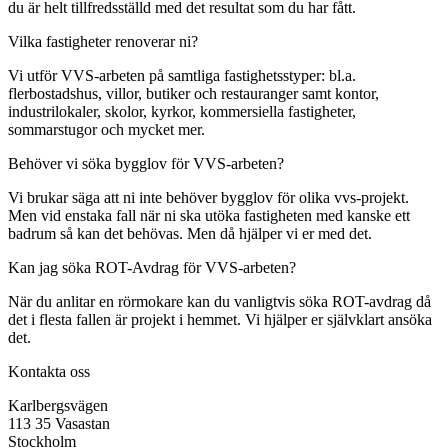
du är helt tillfredsställd med det resultat som du har fått.
Vilka fastigheter renoverar ni?
Vi utför VVS-arbeten på samtliga fastighetsstyper: bl.a.
flerbostadshus, villor, butiker och restauranger samt kontor,
industrilokaler, skolor, kyrkor, kommersiella fastigheter,
sommarstugor och mycket mer.
Behöver vi söka bygglov för VVS-arbeten?
Vi brukar säga att ni inte behöver bygglov för olika vvs-projekt.
Men vid enstaka fall när ni ska utöka fastigheten med kanske ett
badrum så kan det behövas. Men då hjälper vi er med det.
Kan jag söka ROT-Avdrag för VVS-arbeten?
När du anlitar en rörmokare kan du vanligtvis söka ROT-avdrag då
det i flesta fallen är projekt i hemmet. Vi hjälper er självklart ansöka
det.
Kontakta oss
Karlbergsvägen
113 35 Vasastan
Stockholm