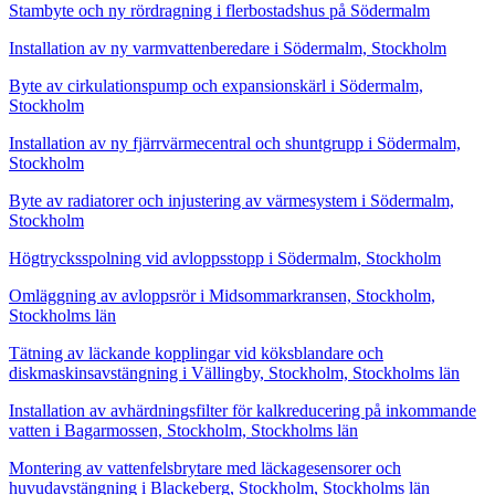
Stambyte och ny rördragning i flerbostadshus på Södermalm
Installation av ny varmvattenberedare i Södermalm, Stockholm
Byte av cirkulationspump och expansionskärl i Södermalm,
Stockholm
Installation av ny fjärrvärmecentral och shuntgrupp i Södermalm,
Stockholm
Byte av radiatorer och injustering av värmesystem i Södermalm,
Stockholm
Högtrycksspolning vid avloppsstopp i Södermalm, Stockholm
Omläggning av avloppsrör i Midsommarkransen, Stockholm,
Stockholms län
Tätning av läckande kopplingar vid köksblandare och
diskmaskinsavstängning i Vällingby, Stockholm, Stockholms län
Installation av avhärdningsfilter för kalkreducering på inkommande
vatten i Bagarmossen, Stockholm, Stockholms län
Montering av vattenfelsbrytare med läckagesensorer och
huvudavstängning i Blackeberg, Stockholm, Stockholms län