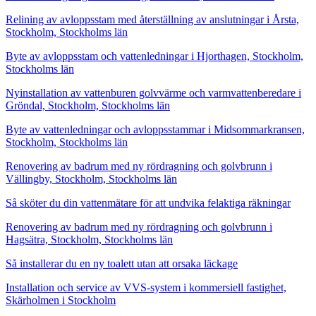
Relining av avloppsstam med återställning av anslutningar i Årsta,
Stockholm, Stockholms län
Byte av avloppsstam och vattenledningar i Hjorthagen, Stockholm,
Stockholms län
Nyinstallation av vattenburen golvvärme och varmvattenberedare i
Gröndal, Stockholm, Stockholms län
Byte av vattenledningar och avloppsstammar i Midsommarkransen,
Stockholm, Stockholms län
Renovering av badrum med ny rördragning och golvbrunn i
Vällingby, Stockholm, Stockholms län
Så sköter du din vattenmätare för att undvika felaktiga räkningar
Renovering av badrum med ny rördragning och golvbrunn i
Hagsätra, Stockholm, Stockholms län
Så installerar du en ny toalett utan att orsaka läckage
Installation och service av VVS-system i kommersiell fastighet,
Skärholmen i Stockholm