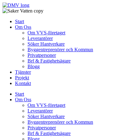
Skip
to
content
Start
Om Oss
Om VVS-företaget
Leverantörer
Söker Hantverkare
Byggentreprenörer och Kommun
Privatpersoner
Brf & Fastighetsägare
Blogg
Tjänster
Projekt
Kontakt
Start
Om Oss
Om VVS-företaget
Leverantörer
Söker Hantverkare
Byggentreprenörer och Kommun
Privatpersoner
Brf & Fastighetsägare
Blogg