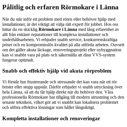
Pålitlig och erfaren Rörmokare i Länna
När du står inför ett problem med rören eller behöver hjälp med
installationer, är det viktigt att välja rätt expert för jobbet. Hos oss
hittar du en skicklig
Rörmokare i Länna
med lång erfarenhet av
allt från enklare reparationer till komplexa installationer och
underhållsarbeten. Vi erbjuder snabb service, konkurrenskraftiga
priser och en kompromisslös kvalitet på alla utförda arbeten. Oavsett
om det gäller akuta läckage, renoveringsprojekt eller nybyggnation
kan vi snabbt vara på plats och säkerställa att dina VVS-system
fungerar optimalt.
Snabb och effektiv hjälp vid akuta rörproblem
Vi förstår hur frustrerande och stressande det kan vara när ett rör
brister eller stopp uppstår. Därför erbjuder vi snabb utryckning över
hela Länna, så att du får hjälp direkt när du behöver den. Våra
professionella Rörmokare har tillgång till modern utrustning och den
senaste tekniken, vilket gör att vi snabbt kan lokalisera problemet
och utföra effektiva lösningar som håller långsiktigt.
Kompletta installationer och renoveringar