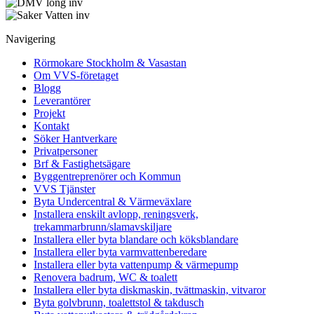
Navigering
Rörmokare Stockholm & Vasastan
Om VVS-företaget
Blogg
Leverantörer
Projekt
Kontakt
Söker Hantverkare
Privatpersoner
Brf & Fastighetsägare
Byggentreprenörer och Kommun
VVS Tjänster
Byta Undercentral & Värmeväxlare
Installera enskilt avlopp, reningsverk,
trekammarbrunn/slamavskiljare
Installera eller byta blandare och köksblandare
Installera eller byta varmvattenberedare
Installera eller byta vattenpump & värmepump
Renovera badrum, WC & toalett
Installera eller byta diskmaskin, tvättmaskin, vitvaror
Byta golvbrunn, toalettstol & takdusch