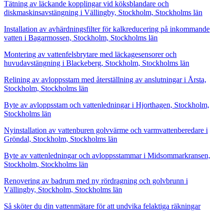
Tätning av läckande kopplingar vid köksblandare och
diskmaskinsavstängning i Vällingby, Stockholm, Stockholms län
Installation av avhärdningsfilter för kalkreducering på inkommande
vatten i Bagarmossen, Stockholm, Stockholms län
Montering av vattenfelsbrytare med läckagesensorer och
huvudavstängning i Blackeberg, Stockholm, Stockholms län
Relining av avloppsstam med återställning av anslutningar i Årsta,
Stockholm, Stockholms län
Byte av avloppsstam och vattenledningar i Hjorthagen, Stockholm,
Stockholms län
Nyinstallation av vattenburen golvvärme och varmvattenberedare i
Gröndal, Stockholm, Stockholms län
Byte av vattenledningar och avloppsstammar i Midsommarkransen,
Stockholm, Stockholms län
Renovering av badrum med ny rördragning och golvbrunn i
Vällingby, Stockholm, Stockholms län
Så sköter du din vattenmätare för att undvika felaktiga räkningar