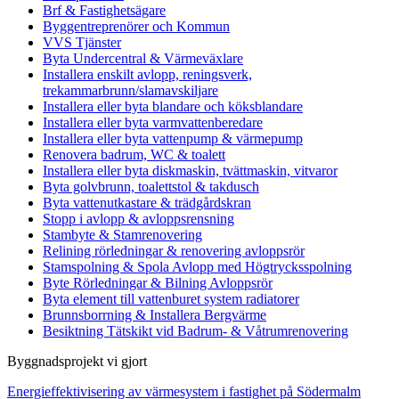
Brf & Fastighetsägare
Byggentreprenörer och Kommun
VVS Tjänster
Byta Undercentral & Värmeväxlare
Installera enskilt avlopp, reningsverk,
trekammarbrunn/slamavskiljare
Installera eller byta blandare och köksblandare
Installera eller byta varmvattenberedare
Installera eller byta vattenpump & värmepump
Renovera badrum, WC & toalett
Installera eller byta diskmaskin, tvättmaskin, vitvaror
Byta golvbrunn, toalettstol & takdusch
Byta vattenutkastare & trädgårdskran
Stopp i avlopp & avloppsrensning
Stambyte & Stamrenovering
Relining rörledningar & renovering avloppsrör
Stamspolning & Spola Avlopp med Högtrycksspolning
Byte Rörledningar & Bilning Avloppsrör
Byta element till vattenburet system radiatorer
Brunnsborrning & Installera Bergvärme
Besiktning Tätskikt vid Badrum- & Våtrumrenovering
Byggnadsprojekt vi gjort
Energieffektivisering av värmesystem i fastighet på Södermalm