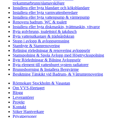
trekammarbrunn/slamavskiljare
Installera eller byta blandare och köksblandare
Installera eller byta varmvattenberedare
Installera eller byta vattenpump & värmepump
Renovera badrum, WC & toalett
Installera eller byta diskmaskin, tvättmaskin, vitvaror
Byta golvbrunn, toalettstol & takdusch
Byta vattenutkastare & trädgårdskran
Stopp i avlopp & avloppsrensning
Stambyte & Stamrenovering
Relining rörledningar & renovering avloppsrör
Stamspolning & Spola Avlopp med Högtrycksspolning
Byte Rörledningar & Bilning Avloppsrör
Byta element till vattenburet system radiatorer
Brunnsborrning & Installera Bergvärme
Besiktning Tätskikt vid Badrum- & Våtrumrenovering
Rörmokare Stockholm & Vasastan
Om VVS-företaget
Blogg
Leverantörer
Projekt
Kontakt
Söker Hantverkare
Privatpersoner