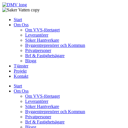
Skip
to
content
Start
Om Oss
Om VVS-företaget
Leverantörer
Söker Hantverkare
Byggentreprenörer och Kommun
Privatpersoner
Brf & Fastighetsägare
Blogg
Tjänster
Projekt
Kontakt
Start
Om Oss
Om VVS-företaget
Leverantörer
Söker Hantverkare
Byggentreprenörer och Kommun
Privatpersoner
Brf & Fastighetsägare
Blogg