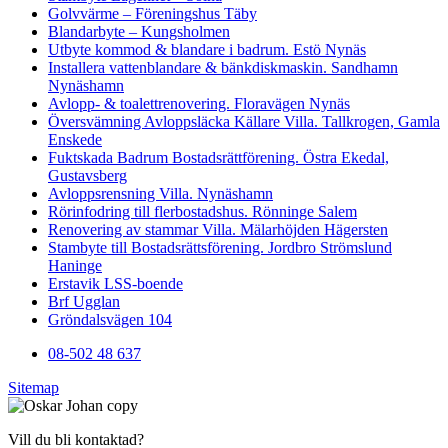
Golvvärme – Föreningshus Täby
Blandarbyte – Kungsholmen
Utbyte kommod & blandare i badrum. Estö Nynäs
Installera vattenblandare & bänkdiskmaskin. Sandhamn
Nynäshamn
Avlopp- & toalettrenovering. Floravägen Nynäs
Översvämning Avloppsläcka Källare Villa. Tallkrogen, Gamla
Enskede
Fuktskada Badrum Bostadsrättförening. Östra Ekedal,
Gustavsberg
Avloppsrensning Villa. Nynäshamn
Rörinfodring till flerbostadshus. Rönninge Salem
Renovering av stammar Villa. Mälarhöjden Hägersten
Stambyte till Bostadsrättsförening. Jordbro Strömslund
Haninge
Erstavik LSS-boende
Brf Ugglan
Gröndalsvägen 104
08-502 48 637
Sitemap
Vill du bli kontaktad?