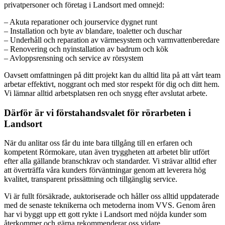
privatpersoner och företag i Landsort med omnejd:
– Akuta reparationer och jourservice dygnet runt
– Installation och byte av blandare, toaletter och duschar
– Underhåll och reparation av värmesystem och varmvattenberedare
– Renovering och nyinstallation av badrum och kök
– Avloppsrensning och service av rörsystem
Oavsett omfattningen på ditt projekt kan du alltid lita på att vårt team
arbetar effektivt, noggrant och med stor respekt för dig och ditt hem.
Vi lämnar alltid arbetsplatsen ren och snygg efter avslutat arbete.
Därför är vi förstahandsvalet för rörarbeten i
Landsort
När du anlitar oss får du inte bara tillgång till en erfaren och
kompetent Rörmokare, utan även tryggheten att arbetet blir utfört
efter alla gällande branschkrav och standarder. Vi strävar alltid efter
att överträffa våra kunders förväntningar genom att leverera hög
kvalitet, transparent prissättning och tillgänglig service.
Vi är fullt försäkrade, auktoriserade och håller oss alltid uppdaterade
med de senaste teknikerna och metoderna inom VVS. Genom åren
har vi byggt upp ett gott rykte i Landsort med nöjda kunder som
återkommer och gärna rekommenderar oss vidare.