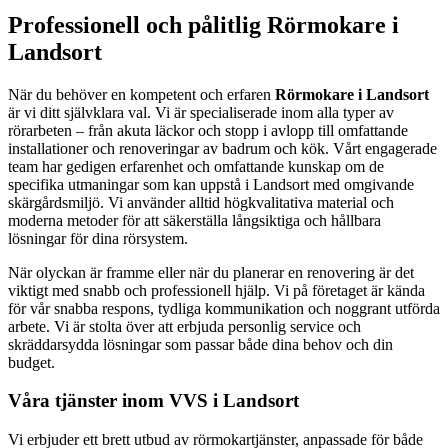
Professionell och pålitlig Rörmokare i
Landsort
När du behöver en kompetent och erfaren
Rörmokare i Landsort
är vi ditt självklara val. Vi är specialiserade inom alla typer av
rörarbeten – från akuta läckor och stopp i avlopp till omfattande
installationer och renoveringar av badrum och kök. Vårt engagerade
team har gedigen erfarenhet och omfattande kunskap om de
specifika utmaningar som kan uppstå i Landsort med omgivande
skärgårdsmiljö. Vi använder alltid högkvalitativa material och
moderna metoder för att säkerställa långsiktiga och hållbara
lösningar för dina rörsystem.
När olyckan är framme eller när du planerar en renovering är det
viktigt med snabb och professionell hjälp. Vi på företaget är kända
för vår snabba respons, tydliga kommunikation och noggrant utförda
arbete. Vi är stolta över att erbjuda personlig service och
skräddarsydda lösningar som passar både dina behov och din
budget.
Våra tjänster inom VVS i Landsort
Vi erbjuder ett brett utbud av rörmokartjänster, anpassade för både