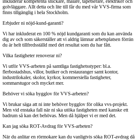
inkluderar kompetenta snickare, målare, tapetserare, elektriker och
golvläggare. Allt detta och lite till får du med vår VVS-firma som
finns tillgänglig i hela Stockholm.
Erbjuder ni nöjd-kund-garanti?
Vi har inkluderat en 100 % nöjd kundgaranti som du kan använda
dig av och som säkerställer att vi aldrig lämnar arbetsplatsen förrän
du är helt tillfredsställd med det resultat som du har fått.
Vilka fastigheter renoverar ni?
Vi utför VVS-arbeten på samtliga fastighetsstyper: bl.a.
flerbostadshus, villor, butiker och restauranger samt kontor,
industrilokaler, skolor, kyrkor, kommersiella fastigheter,
sommarstugor och mycket mer.
Behöver vi söka bygglov för VVS-arbeten?
Vi brukar säga att ni inte behöver bygglov för olika vvs-projekt.
Men vid enstaka fall när ni ska utöka fastigheten med kanske ett
badrum så kan det behövas. Men då hjälper vi er med det.
Kan jag söka ROT-Avdrag för VVS-arbeten?
När du anlitar en rörmokare kan du vanligtvis söka ROT-avdrag då