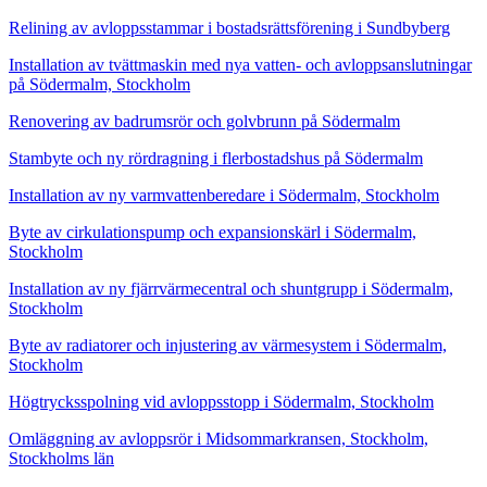
Relining av avloppsstammar i bostadsrättsförening i Sundbyberg
Installation av tvättmaskin med nya vatten- och avloppsanslutningar
på Södermalm, Stockholm
Renovering av badrumsrör och golvbrunn på Södermalm
Stambyte och ny rördragning i flerbostadshus på Södermalm
Installation av ny varmvattenberedare i Södermalm, Stockholm
Byte av cirkulationspump och expansionskärl i Södermalm,
Stockholm
Installation av ny fjärrvärmecentral och shuntgrupp i Södermalm,
Stockholm
Byte av radiatorer och injustering av värmesystem i Södermalm,
Stockholm
Högtrycksspolning vid avloppsstopp i Södermalm, Stockholm
Omläggning av avloppsrör i Midsommarkransen, Stockholm,
Stockholms län