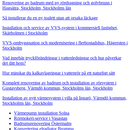
Renovering av badrum med ny rördragning och golvbrunn i
Hagsätra, Stockholm, Stockholms län
Så installerar du en ny toalett utan att orsaka läckage
Installation och service av VVS-system i kommersiell fastighet,
Skärholmen i Stockholm
VVS-ombyggnation och modernisering i flerbostadshus, Hägersten i
Stockholm
Vad innebär tryckförändringar i vattenledningar och hur påverkar
det ditt hem?
Hur minskar du kalkavlagringar i vattenrör på ett naturligt sätt
Komplett renovering av badrum och installation av rörsystem i
Gustavsberg, Värmdö kommun, Stockholms län, Stockholm
Installation av nytt värmesystem i villa på Ingarö, Värmdö kommun,
Stockholms län, Stockholm
Värmepump installation Solna
Rörmokeri-service i Vasastan
Badrumsrenovering Östermalm
Konvertering elradiator Bromma