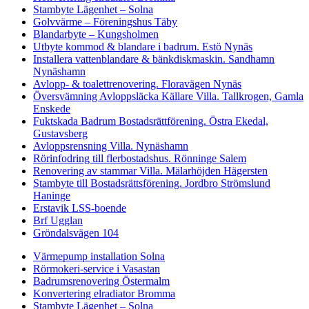
Stambyte Lägenhet – Solna
Golvvärme – Föreningshus Täby
Blandarbyte – Kungsholmen
Utbyte kommod & blandare i badrum. Estö Nynäs
Installera vattenblandare & bänkdiskmaskin. Sandhamn
Nynäshamn
Avlopp- & toalettrenovering. Floravägen Nynäs
Översvämning Avloppsläcka Källare Villa. Tallkrogen, Gamla
Enskede
Fuktskada Badrum Bostadsrättförening. Östra Ekedal,
Gustavsberg
Avloppsrensning Villa. Nynäshamn
Rörinfodring till flerbostadshus. Rönninge Salem
Renovering av stammar Villa. Mälarhöjden Hägersten
Stambyte till Bostadsrättsförening. Jordbro Strömslund
Haninge
Erstavik LSS-boende
Brf Ugglan
Gröndalsvägen 104
Värmepump installation Solna
Rörmokeri-service i Vasastan
Badrumsrenovering Östermalm
Konvertering elradiator Bromma
Stambyte Lägenhet – Solna