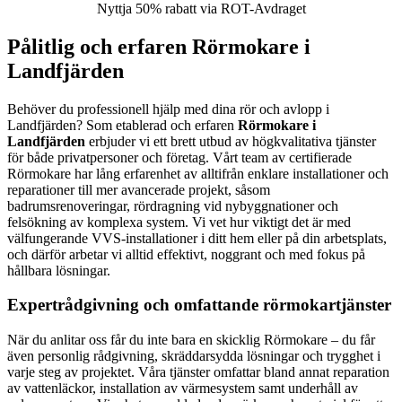
Nyttja 50% rabatt via ROT-Avdraget
Pålitlig och erfaren Rörmokare i
Landfjärden
Behöver du professionell hjälp med dina rör och avlopp i
Landfjärden? Som etablerad och erfaren
Rörmokare i
Landfjärden
erbjuder vi ett brett utbud av högkvalitativa tjänster
för både privatpersoner och företag. Vårt team av certifierade
Rörmokare har lång erfarenhet av alltifrån enklare installationer och
reparationer till mer avancerade projekt, såsom
badrumsrenoveringar, rördragning vid nybyggnationer och
felsökning av komplexa system. Vi vet hur viktigt det är med
välfungerande VVS-installationer i ditt hem eller på din arbetsplats,
och därför arbetar vi alltid effektivt, noggrant och med fokus på
hållbara lösningar.
Expertrådgivning och omfattande rörmokartjänster
När du anlitar oss får du inte bara en skicklig Rörmokare – du får
även personlig rådgivning, skräddarsydda lösningar och trygghet i
varje steg av projektet. Våra tjänster omfattar bland annat reparation
av vattenläckor, installation av värmesystem samt underhåll av