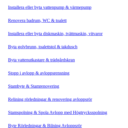
Installera eller byta vattenpump & värmepump
Renovera badrum, WC & toalett
Installera eller byta diskmaskin, tvättmaskin, vitvaror
Byta golvbrunn, toalettstol & takdusch
Byta vattenutkastare & trädgårdskran
Stopp i avlopp & avloppsrensning
Stambyte & Stamrenovering
Relining rörledningar & renovering avloppsrör
Stamspolning & Spola Avlopp med Högtrycksspolning
Byte Rörledningar & Bilning Avloppsrör