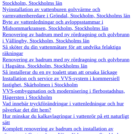
Stockholm, Stockholms län
Nyinstallation av vattenburen golvvärme och
varmvattenberedare i Gröndal, Stockholm, Stockholms län
Byte av vattenledningar och avloppsstammar i
Midsommarkransen, Stockholm, Stockholms län
Renovering av badrum med ny rördragning och golvbrunn
i Vällingby, Stockholm, Stockholms län
Så sköter du din vattenmätare för att undvika felaktiga
räkningar
Renovering av badrum med ny rördragning och golvbrunn
i Hagsätra, Stockholm, Stockholms län
Så installerar du en ny toalett utan att orsaka läckage
Installation och service av VVS-system i kommersiell
fastighet, Skärholmen i Stockholm
VVS-ombyggnation och modernisering i flerbostadshus,
Hägersten i Stockholm
Vad innebär tryckförändringar i vattenledningar och hur
påverkar det ditt hem?
Hur minskar du kalkavlagringar i vattenrör på ett naturligt
sätt
Komplett renovering av badrum och installation av