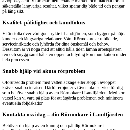
avloppssystem. Vi arbetar med ledande märken och material för att
säkerställa långvariga resultat, vilket sparar dig både tid och pengar
på lång sikt.
Kvalitet, pålitlighet och kundfokus
Vi är stolta över vårt goda rykte i Landfjärden, som bygger på nöjda
kunder och långvariga relationer. Våra Rörmokare är utbildade,
serviceinriktade och lyhörda för dina önskemål och behov.
Dessutom är vi noga med att alltid hålla tider, lämna arbetsplatsen
ren och snygg samt hålla en öppen och tydlig kommunikation under
hela processen.
Snabb hjälp vid akuta rörproblem
Oförutsedda problem med vattenläckage eller stopp i avloppet
kräver snabba insatser. Därför erbjuder vi även akutservice för dig
som behöver snabb hjälp av en Rörmokare i Landfjärden. Med kort
varsel kan vi vara på plats för att åtgärda problemen och minimera
eventuella följdskador.
Kontakta oss idag – din Rörmokare i Landfjärden
Behöver du hjälp av en kunnig och pålitlig Rörmokare i