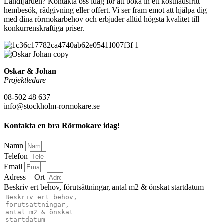
Landfjärden? Kontakta oss idag för att boka in ett kostnadsfritt
hembesök, rådgivning eller offert. Vi ser fram emot att hjälpa dig
med dina rörmokarbehov och erbjuder alltid högsta kvalitet till
konkurrenskraftiga priser.
Oskar & Johan
Projektledare
08-502 48 637
info@stockholm-rormokare.se
Kontakta en bra Rörmokare idag!
Namn
Telefon
Email
Adress + Ort
Beskriv ert behov, förutsättningar, antal m2 & önskat startdatum