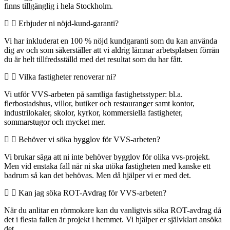
finns tillgänglig i hela Stockholm.
Erbjuder ni nöjd-kund-garanti?
Vi har inkluderat en 100 % nöjd kundgaranti som du kan använda
dig av och som säkerställer att vi aldrig lämnar arbetsplatsen förrän
du är helt tillfredsställd med det resultat som du har fått.
Vilka fastigheter renoverar ni?
Vi utför VVS-arbeten på samtliga fastighetsstyper: bl.a.
flerbostadshus, villor, butiker och restauranger samt kontor,
industrilokaler, skolor, kyrkor, kommersiella fastigheter,
sommarstugor och mycket mer.
Behöver vi söka bygglov för VVS-arbeten?
Vi brukar säga att ni inte behöver bygglov för olika vvs-projekt.
Men vid enstaka fall när ni ska utöka fastigheten med kanske ett
badrum så kan det behövas. Men då hjälper vi er med det.
Kan jag söka ROT-Avdrag för VVS-arbeten?
När du anlitar en rörmokare kan du vanligtvis söka ROT-avdrag då
det i flesta fallen är projekt i hemmet. Vi hjälper er självklart ansöka
det.