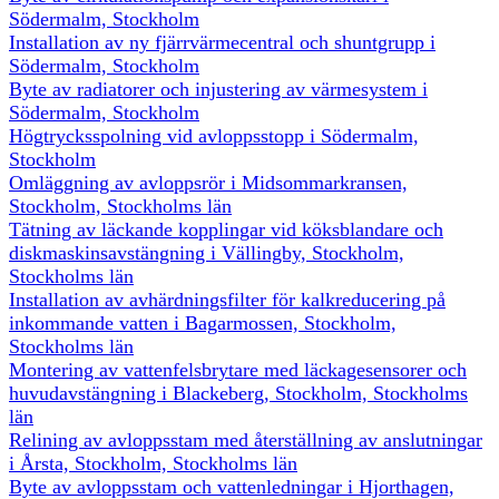
Södermalm, Stockholm
Installation av ny fjärrvärmecentral och shuntgrupp i
Södermalm, Stockholm
Byte av radiatorer och injustering av värmesystem i
Södermalm, Stockholm
Högtrycksspolning vid avloppsstopp i Södermalm,
Stockholm
Omläggning av avloppsrör i Midsommarkransen,
Stockholm, Stockholms län
Tätning av läckande kopplingar vid köksblandare och
diskmaskinsavstängning i Vällingby, Stockholm,
Stockholms län
Installation av avhärdningsfilter för kalkreducering på
inkommande vatten i Bagarmossen, Stockholm,
Stockholms län
Montering av vattenfelsbrytare med läckagesensorer och
huvudavstängning i Blackeberg, Stockholm, Stockholms
län
Relining av avloppsstam med återställning av anslutningar
i Årsta, Stockholm, Stockholms län
Byte av avloppsstam och vattenledningar i Hjorthagen,