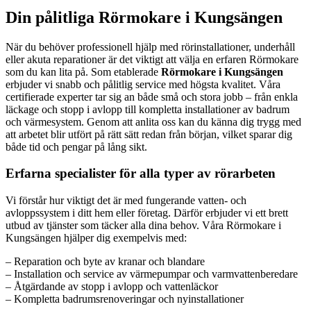
Din pålitliga Rörmokare i Kungsängen
När du behöver professionell hjälp med rörinstallationer, underhåll
eller akuta reparationer är det viktigt att välja en erfaren Rörmokare
som du kan lita på. Som etablerade
Rörmokare i Kungsängen
erbjuder vi snabb och pålitlig service med högsta kvalitet. Våra
certifierade experter tar sig an både små och stora jobb – från enkla
läckage och stopp i avlopp till kompletta installationer av badrum
och värmesystem. Genom att anlita oss kan du känna dig trygg med
att arbetet blir utfört på rätt sätt redan från början, vilket sparar dig
både tid och pengar på lång sikt.
Erfarna specialister för alla typer av rörarbeten
Vi förstår hur viktigt det är med fungerande vatten- och
avloppssystem i ditt hem eller företag. Därför erbjuder vi ett brett
utbud av tjänster som täcker alla dina behov. Våra Rörmokare i
Kungsängen hjälper dig exempelvis med:
– Reparation och byte av kranar och blandare
– Installation och service av värmepumpar och varmvattenberedare
– Åtgärdande av stopp i avlopp och vattenläckor
– Kompletta badrumsrenoveringar och nyinstallationer