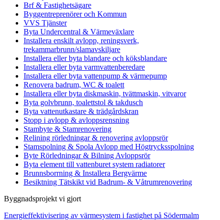
Brf & Fastighetsägare
Byggentreprenörer och Kommun
VVS Tjänster
Byta Undercentral & Värmeväxlare
Installera enskilt avlopp, reningsverk,
trekammarbrunn/slamavskiljare
Installera eller byta blandare och köksblandare
Installera eller byta varmvattenberedare
Installera eller byta vattenpump & värmepump
Renovera badrum, WC & toalett
Installera eller byta diskmaskin, tvättmaskin, vitvaror
Byta golvbrunn, toalettstol & takdusch
Byta vattenutkastare & trädgårdskran
Stopp i avlopp & avloppsrensning
Stambyte & Stamrenovering
Relining rörledningar & renovering avloppsrör
Stamspolning & Spola Avlopp med Högtrycksspolning
Byte Rörledningar & Bilning Avloppsrör
Byta element till vattenburet system radiatorer
Brunnsborrning & Installera Bergvärme
Besiktning Tätskikt vid Badrum- & Våtrumrenovering
Byggnadsprojekt vi gjort
Energieffektivisering av värmesystem i fastighet på Södermalm