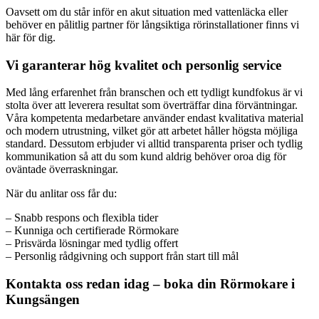
Oavsett om du står inför en akut situation med vattenläcka eller
behöver en pålitlig partner för långsiktiga rörinstallationer finns vi
här för dig.
Vi garanterar hög kvalitet och personlig service
Med lång erfarenhet från branschen och ett tydligt kundfokus är vi
stolta över att leverera resultat som överträffar dina förväntningar.
Våra kompetenta medarbetare använder endast kvalitativa material
och modern utrustning, vilket gör att arbetet håller högsta möjliga
standard. Dessutom erbjuder vi alltid transparenta priser och tydlig
kommunikation så att du som kund aldrig behöver oroa dig för
oväntade överraskningar.
När du anlitar oss får du:
– Snabb respons och flexibla tider
– Kunniga och certifierade Rörmokare
– Prisvärda lösningar med tydlig offert
– Personlig rådgivning och support från start till mål
Kontakta oss redan idag – boka din Rörmokare i
Kungsängen