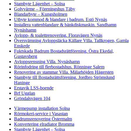
Stambyte Lägenhet – Solna
Golvvärme – Föreningshus Täby
Blandarbyte – Kungsholmen
Utbyte kommod & blandare i badrum. Estö Nynäs
Installera vattenblandare & bänkdiskmaskin. Sandhamn
Nynäshamn
Avlopp- & toalettrenovering. Floravägen Nynäs
Översvämning Avloppsläcka Källare Villa. Tallkrogen, Gamla
Enskede
Fuktskada Badrum Bostadsrättförening. Östra Ekedal,
Gustavsberg
Avloppsrensning Villa. Nynäshamn
Rörinfodring till flerbostadshus. Rönninge Salem
Renovering av stammar Villa. Mälarhöjden Hägersten
Stambyte till Bostadsrättsförening. Jordbro Strömslund
Haninge
Erstavik LSS-boende
Brf Ugglan
Gröndalsvägen 104
Värmepump installation Solna
Rörmokeri-service i Vasastan
Badrumsrenovering Östermalm
Konvertering elradiator Bromma
Stambyte Lägenhet – Solna