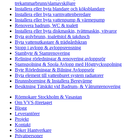
trekammarbrunn/slamavskiljare
Installera eller byta blandare och köksblandare
Installera eller byta varmvattenberedare
Installera eller byta vattenpump & värmepump
Renovera badrum, WC & toalett
Installera eller byta diskmaskin, tvättmaskin, vitvaror
Byta golvbrunn, toalettstol & takdusch
Byta vattenutkastare & trädgårdskran
Stopp i avlopp & avloppsrensning
Stambyte & Stamrenovering
Relining rörledningar & renovering avloppsrör
Stamspolning & Spola Avlopp med Högtrycksspolning
Byte Rörledningar & Bilning Avloppsrör
Byta element till vattenburet system radiatorer
Brunnsborrning & Installera Bergvärme
Besiktning Tätskikt vid Badrum- & Våtrumrenovering
Rörmokare Stockholm & Vasastan
Om VVS-företaget
Blogg
Leverantörer
Projekt
Kontakt
Söker Hantverkare
Privatpersoner