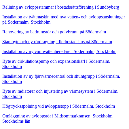
Relining av avloppsstammar i bostadsrättsförening i Sundbyberg
Installation av tvättmaskin med nya vatten- och avloppsanslutningar
på Södermalm, Stockholm
Renovering av badrumsrör och golvbrunn på Södermalm
Stambyte och ny rördragning i flerbostadshus på Södermalm
Installation av ny varmvattenberedare i Södermalm, Stockholm
Byte av cirkulationspump och expansionskärl i Södermalm,
Stockholm
Installation av ny fjärrvärmecentral och shuntgrupp i Södermalm,
Stockholm
Byte av radiatorer och injustering av värmesystem i Södermalm,
Stockholm
Högtrycksspolning vid avloppsstopp i Södermalm, Stockholm
Omläggning av avloppsrör i Midsommarkransen, Stockholm,
Stockholms län