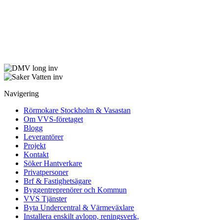
Navigering
Rörmokare Stockholm & Vasastan
Om VVS-företaget
Blogg
Leverantörer
Projekt
Kontakt
Söker Hantverkare
Privatpersoner
Brf & Fastighetsägare
Byggentreprenörer och Kommun
VVS Tjänster
Byta Undercentral & Värmeväxlare
Installera enskilt avlopp, reningsverk,