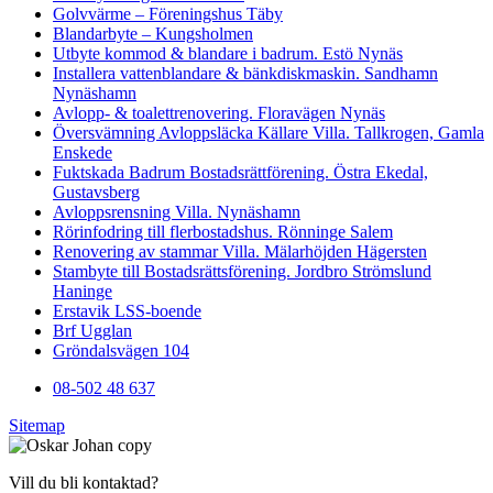
Golvvärme – Föreningshus Täby
Blandarbyte – Kungsholmen
Utbyte kommod & blandare i badrum. Estö Nynäs
Installera vattenblandare & bänkdiskmaskin. Sandhamn
Nynäshamn
Avlopp- & toalettrenovering. Floravägen Nynäs
Översvämning Avloppsläcka Källare Villa. Tallkrogen, Gamla
Enskede
Fuktskada Badrum Bostadsrättförening. Östra Ekedal,
Gustavsberg
Avloppsrensning Villa. Nynäshamn
Rörinfodring till flerbostadshus. Rönninge Salem
Renovering av stammar Villa. Mälarhöjden Hägersten
Stambyte till Bostadsrättsförening. Jordbro Strömslund
Haninge
Erstavik LSS-boende
Brf Ugglan
Gröndalsvägen 104
08-502 48 637
Sitemap
Vill du bli kontaktad?