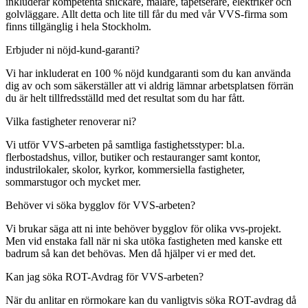
inkluderar kompetenta snickare, målare, tapetserare, elektriker och
golvläggare. Allt detta och lite till får du med vår VVS-firma som
finns tillgänglig i hela Stockholm.
Erbjuder ni nöjd-kund-garanti?
Vi har inkluderat en 100 % nöjd kundgaranti som du kan använda
dig av och som säkerställer att vi aldrig lämnar arbetsplatsen förrän
du är helt tillfredsställd med det resultat som du har fått.
Vilka fastigheter renoverar ni?
Vi utför VVS-arbeten på samtliga fastighetsstyper: bl.a.
flerbostadshus, villor, butiker och restauranger samt kontor,
industrilokaler, skolor, kyrkor, kommersiella fastigheter,
sommarstugor och mycket mer.
Behöver vi söka bygglov för VVS-arbeten?
Vi brukar säga att ni inte behöver bygglov för olika vvs-projekt.
Men vid enstaka fall när ni ska utöka fastigheten med kanske ett
badrum så kan det behövas. Men då hjälper vi er med det.
Kan jag söka ROT-Avdrag för VVS-arbeten?
När du anlitar en rörmokare kan du vanligtvis söka ROT-avdrag då