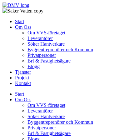
Skip
to
content
Start
Om Oss
Om VVS-företaget
Leverantörer
Söker Hantverkare
Byggentreprenörer och Kommun
Privatpersoner
Brf & Fastighetsägare
Blogg
Tjänster
Projekt
Kontakt
Start
Om Oss
Om VVS-företaget
Leverantörer
Söker Hantverkare
Byggentreprenörer och Kommun
Privatpersoner
Brf & Fastighetsägare
Blogg