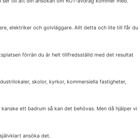
h ser till att din ansökan om ROT-avdrag kommer med.
, elektriker och golvläggare. Allt detta och lite till får du
latsen förrän du är helt tillfredsställd med det resultat
dustrilokaler, skolor, kyrkor, kommersiella fastigheter,
ed kanske ett badrum så kan det behövas. Men då hjälper vi
självklart ansöka det.