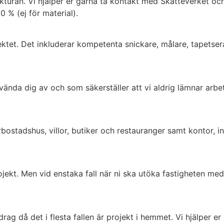
turan. Vi hjälper er gärna ta kontakt med Skatteverket oc
% (ej för material).
ktet. Det inkluderar kompetenta snickare, målare, tapetserare
nda dig av och som säkerställer att vi aldrig lämnar arbetsp
rbostadshus, villor, butiker och restauranger samt kontor, in
rojekt. Men vid enstaka fall när ni ska utöka fastigheten m
g då det i flesta fallen är projekt i hemmet. Vi hjälper er 