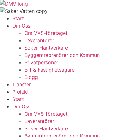
Skip
to
content
Start
Om Oss
Om VVS-företaget
Leverantörer
Söker Hantverkare
Byggentreprenörer och Kommun
Privatpersoner
Brf & Fastighetsägare
Blogg
Tjänster
Projekt
Start
Om Oss
Om VVS-företaget
Leverantörer
Söker Hantverkare
Byggentreprenörer och Kommun