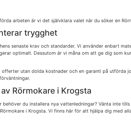
örda arbeten är vi det självklara valet när du söker en Rör
nterar trygghet
ens senaste krav och standarder. Vi använder enbart materia
fungerar optimalt. Dessutom är vi måna om att ge dig som ku
ga offerter utan dolda kostnader och en garanti på utförda 
 förväntningar.
p av Rörmokare i Krogsta
 behöver du installera nya vattenledningar? Vänta inte till
Rörmokare i Krogsta. Vi finns här för att hjälpa dig med alla