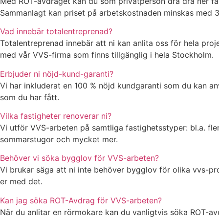
Med ROT-avdraget kan du som privatperson dra dra ner fak
Sammanlagt kan priset på arbetskostnaden minskas med 30 
Vad innebär totalentreprenad?
Totalentreprenad innebär att ni kan anlita oss för hela proje
med vår VVS-firma som finns tillgänglig i hela Stockholm.
Erbjuder ni nöjd-kund-garanti?
Vi har inkluderat en 100 % nöjd kundgaranti som du kan anvä
som du har fått.
Vilka fastigheter renoverar ni?
Vi utför VVS-arbeten på samtliga fastighetsstyper: bl.a. fle
sommarstugor och mycket mer.
Behöver vi söka bygglov för VVS-arbeten?
Vi brukar säga att ni inte behöver bygglov för olika vvs-p
er med det.
Kan jag söka ROT-Avdrag för VVS-arbeten?
När du anlitar en rörmokare kan du vanligtvis söka ROT-avdra